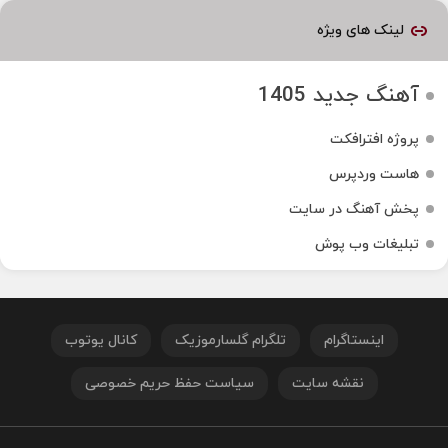
لینک های ویژه
آهنگ جدید 1405
پروژه افترافکت
هاست وردپرس
پخش آهنگ در سایت
تبلیغات وب پوش
اینستاگرام
تلگرام گلسارموزیک
کانال یوتوب
نقشه سایت
سیاست حفظ حریم خصوصی