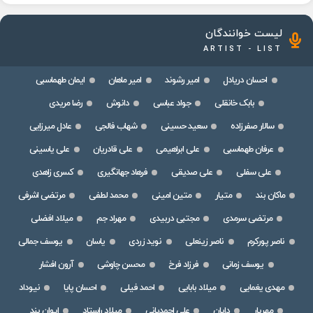
لیست خوانندگان
ARTIST - LIST
احسان دریادل
امیر رشوند
امیر ماهان
ایمان طهماسبی
بابک خانقلی
جواد عباسی
دانوش
رضا مریدی
سالار صفرزاده
سعید حسینی
شهاب فالجی
عادل میرزایی
عرفان طهماسبی
علی ابراهیمی
علی قادریان
علی یاسینی
علی سفلی
علی صدیقی
فرهاد جهانگیری
کسری زاهدی
ماکان بند
متیار
متین امینی
محمد لطفی
مرتضی اشرفی
مرتضی سرمدی
مجتبی دربیدی
مهراد جم
میلاد افضلی
ناصر پورکرم
ناصر زینعلی
نوید زردی
یاسان
یوسف جمالی
یوسف زمانی
فرزاد فرخ
محسن چاوشی
آرون افشار
مهدی یغمایی
میلاد بابایی
احمد فیلی
احسان پایا
نیوداد
مهریار
دایان
علی احمدیانی
میلاد راستاد
ایوان بند