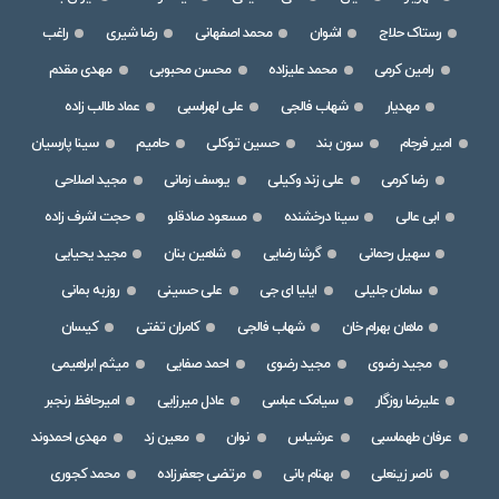
رستاک حلاج
اشوان
محمد اصفهانی
رضا شیری
راغب
رامین کرمی
محمد علیزاده
محسن محبوبی
مهدی مقدم
مهدیار
شهاب فالجی
علی لهراسبی
عماد طالب زاده
امیر فرجام
سون بند
حسین توکلی
حامیم
سینا پارسیان
رضا کرمی
علی زند وکیلی
یوسف زمانی
مجید اصلاحی
ابی عالی
سینا درخشنده
مسعود صادقلو
حجت اشرف زاده
سهیل رحمانی
گرشا رضایی
شاهین بنان
مجید یحیایی
سامان جلیلی
ایلیا ای جی
علی حسینی
روزبه بمانی
ماهان بهرام خان
شهاب فالجی
کامران تفتی
کیسان
مجید رضوی
مجید رضوی
احمد صفایی
میثم ابراهیمی
علیرضا روزگار
سیامک عباسی
عادل میرزایی
امیرحافظ رنجبر
عرفان طهماسبی
عرشیاس
نوان
معین زد
مهدی احمدوند
ناصر زینعلی
بهنام بانی
مرتضی جعفرزاده
محمد کجوری