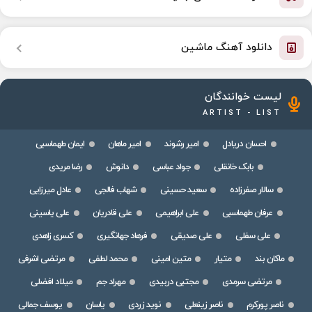
دانلود آهنگ ماشین
لیست خوانندگان
ARTIST - LIST
احسان دریادل
امیر رشوند
امیر ماهان
ایمان طهماسبی
بابک خانقلی
جواد عباسی
دانوش
رضا مریدی
سالار صفرزاده
سعید حسینی
شهاب فالجی
عادل میرزایی
عرفان طهماسبی
علی ابراهیمی
علی قادریان
علی یاسینی
علی سفلی
علی صدیقی
فرهاد جهانگیری
کسری زاهدی
ماکان بند
متیار
متین امینی
محمد لطفی
مرتضی اشرفی
مرتضی سرمدی
مجتبی دربیدی
مهراد جم
میلاد افضلی
ناصر پورکرم
ناصر زینعلی
نوید زردی
یاسان
یوسف جمالی