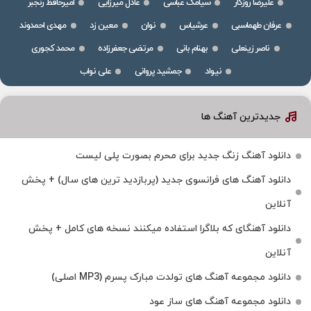
علیرضا روزگار
سیامک عباسی
عادل میرزایی
امیرحافظ رنجبر
عرفان طهماسبی
عرشیاس
نوان
معین زد
مهدی احمدوند
ناصر زینعلی
بهنام بانی
مرتضی جعفرزاده
محمد کجوری
نیواد
جمشید پروانی
علی نواب
جدیدترین آهنگ ها
دانلود آهنگ زنگ جدید برای محرم بصورت پلی لیست
دانلود آهنگ های فرانسوی جدید (پربازدید ترین های سال) + پخش
آنلاین
دانلود آهنگای که بلاگرا استفاده میکنند نسخه های کامل + پخش
آنلاین
دانلود مجموعه آهنگ های تولدت مبارک پسرم (MP3 اصلی)
دانلود مجموعه آهنگ های ساز عود