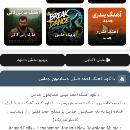
آهنگ بندری
بریک دنس
مازندرانی لاتی
جدید
پخش آنلاین
برو بخش دانلود
دانلود آهنگ احمد فیلی حسابمون جداس
دانلود آهنگ احمد فیلی حسابمون جداس
با کیفیت اصلی و لینک مستقیم پرسرعت دانلود کنید آهنگ جدید فوق
العاده زیبا به نام حسابمون جداس با صدای احمد فیلی را از وبسایت (
گلسار موزیک )
Ahmad Feily – Hesabemon Jodas » New Download Music »