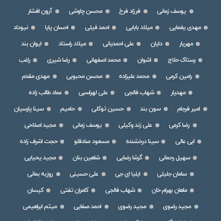
یوسف زمانی
فرزاد فرخ
محسن چاوشی
آرون افشار
مهدی یغمایی
میلاد بابایی
احمد فیلی
احسان پایا
نیوداد
مهریار
دایان
علی احمدیانی
میلاد راستاد
ایوان بند
رستاک حلاج
اشوان
محمد اصفهانی
رضا شیری
راغب
رامین کرمی
محمد علیزاده
محسن محبوبی
مهدی مقدم
مهدیار
شهاب فالجی
علی لهراسبی
عماد طالب زاده
امیر فرجام
سون بند
حسین توکلی
حامیم
سینا پارسیان
رضا کرمی
علی زند وکیلی
یوسف زمانی
مجید اصلاحی
ابی عالی
سینا درخشنده
مسعود صادقلو
حجت اشرف زاده
سهیل رحمانی
گرشا رضایی
شاهین بنان
مجید یحیایی
سامان جلیلی
ایلیا ای جی
علی حسینی
روزبه بمانی
ماهان بهرام خان
شهاب فالجی
کامران تفتی
کیسان
مجید رضوی
مجید رضوی
احمد صفایی
میثم ابراهیمی