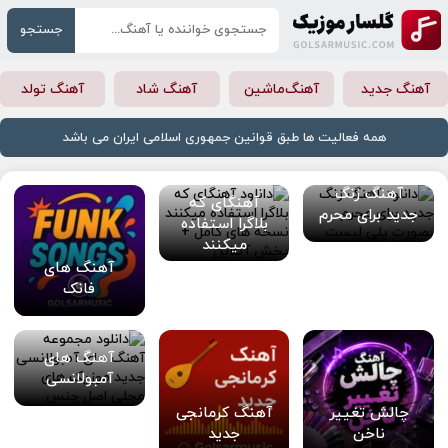
جستجو
آهنگ جدید
آهنگ‌ماشین
آهنگ شاد
آهنگ تولد
همه فعالیت ها طبق قوانین جمهوری اسلامی ایران می باشد
آهنگ زنگ
آهنگای که
جدید برای محرم
بلاگرا استفاده
میکنند
آهنگ های
فانک
آهنگ های
آمبولانسی
چالش تغییر
آهنگ کرمانجی
ناخن
جدید