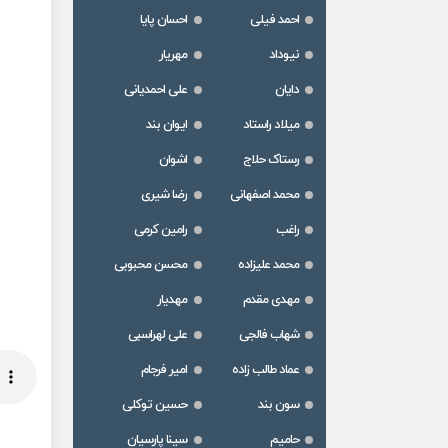
احمد فیلی
احسان پایا
نیوداد
مهریار
دایان
علی احمدیانی
میلاد راستاد
ایوان بند
رستاک حلاج
اشوان
محمد اصفهانی
رضا شیری
راغب
رامین کرمی
محمد علیزاده
محسن محبوبی
مهدی مقدم
مهدیار
شهاب فالجی
علی لهراسبی
عماد طالب زاده
امیر فرجام
سون بند
حسین توکلی
حامیم
سینا پارسیان