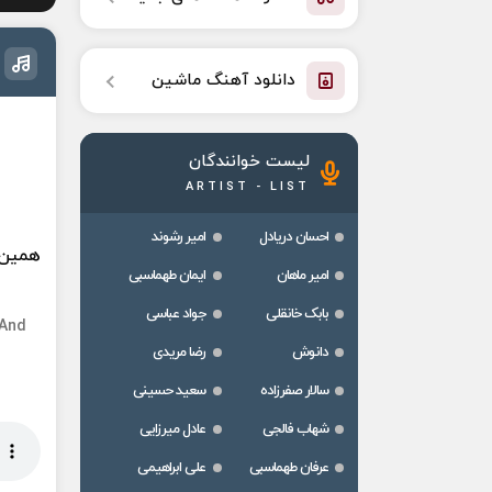
دانلود آهنگ ماشین
لیست خوانندگان
ARTIST - LIST
احسان دریادل
امیر رشوند
همین 
امیر ماهان
ایمان طهماسبی
بابک خانقلی
جواد عباسی
 And
دانوش
رضا مریدی
سالار صفرزاده
سعید حسینی
شهاب فالجی
عادل میرزایی
عرفان طهماسبی
علی ابراهیمی