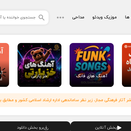
 ها
موزیک ویدئو
مداحی
آه
آهنگ های فانک
خز پارتی
اس
آثار فرهنگی مجاز، زیر نظر ساماندهی اداره ارشاد اسلامی کشور و مطابق با
پخش آنلاین
برو بخش دانلود