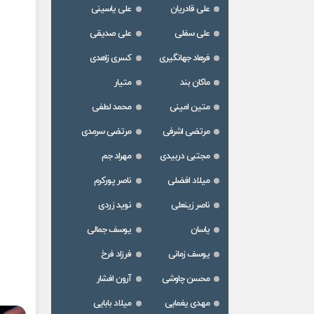
علی قادریان
علی یاسینی
علی سفلی
علی صدیقی
فرهاد جهانگیری
کسری زاهدی
ماکان بند
متیار
متین امینی
محمد لطفی
مرتضی اشرفی
مرتضی سرمدی
مجتبی دربیدی
مهراد جم
میلاد افضلی
ناصر پورکرم
ناصر زینعلی
نوید زردی
یاسان
یوسف جمالی
یوسف زمانی
فرزاد فرخ
محسن چاوشی
آرون افشار
مهدی یغمایی
میلاد بابایی