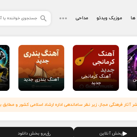
 ها
موزیک ویدئو
مداحی
آهنگ کرمانجی
ن
آهنگ بندری جدید
جدید
آثار فرهنگی مجاز، زیر نظر ساماندهی اداره ارشاد اسلامی کشور و مطابق با
پخش آنلاین
برو بخش دانلود