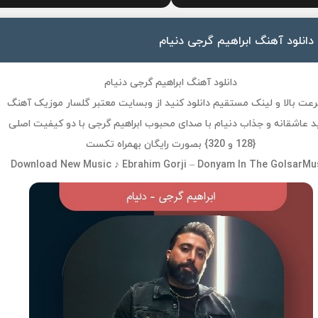
دانلود آهنگ ابراهیم گرجی دنیام
دانلود آهنگ ابراهیم گرجی دنیام
رعت بالا و لینک مستقیم دانلود کنید از وبسایت معتبر گلسار موزیک آهنگ
 عاشقانه و جذاب دنیام با صدای محبوب ابراهیم گرجی با دو کیفیت اصلی
{128 و 320} بصورت رایگان بهمراه تکست
Download New Music ♪ Ebrahim Gorji – Donyam In The GolsarMu