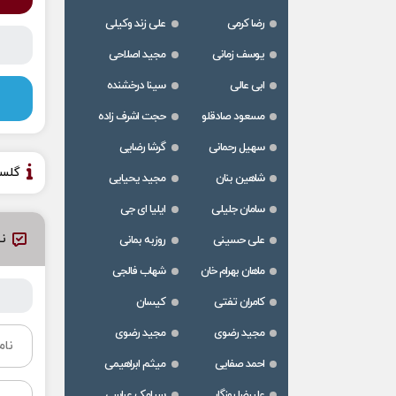
رضا کرمی
علی زند وکیلی
یوسف زمانی
مجید اصلاحی
ابی عالی
سینا درخشنده
مسعود صادقلو
حجت اشرف زاده
سهیل رحمانی
گرشا رضایی
گلس
شاهین بنان
مجید یحیایی
سامان جلیلی
ایلیا ای جی
نظ
علی حسینی
روزبه بمانی
ماهان بهرام خان
شهاب فالجی
کامران تفتی
کیسان
مجید رضوی
مجید رضوی
احمد صفایی
میثم ابراهیمی
علیرضا روزگار
سیامک عباسی