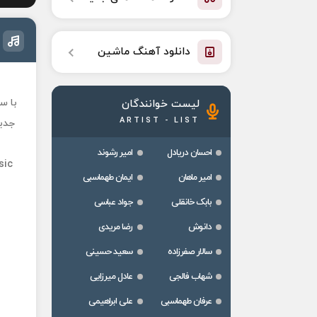
دانلود آهنگ ماشین
با س
لیست خوانندگان
ARTIST - LIST
جدید
احسان دریادل
امیر رشوند
sic
امیر ماهان
ایمان طهماسبی
بابک خانقلی
جواد عباسی
دانوش
رضا مریدی
سالار صفرزاده
سعید حسینی
شهاب فالجی
عادل میرزایی
عرفان طهماسبی
علی ابراهیمی