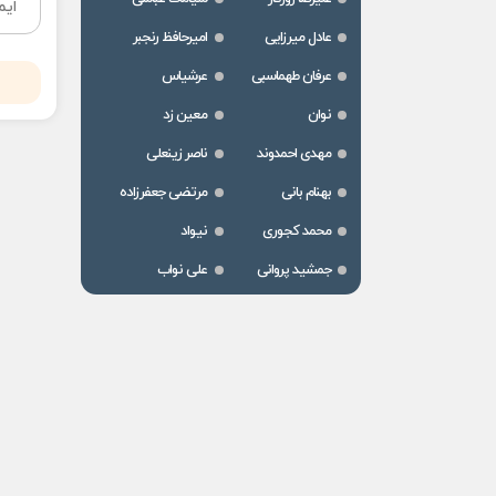
عادل میرزایی
امیرحافظ رنجبر
عرفان طهماسبی
عرشیاس
نوان
معین زد
مهدی احمدوند
ناصر زینعلی
بهنام بانی
مرتضی جعفرزاده
محمد کجوری
نیواد
جمشید پروانی
علی نواب