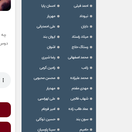
احمد فیلی
احسان پایا
نیوداد
مهریار
دایان
علی احمدیانی
چه 
میلاد راستاد
ایوان بند
دوس د
رستاک حلاج
اشوان
محمد اصفهانی
رضا شیری
راغب
رامین کرمی
محمد علیزاده
محسن محبوبی
مهدی مقدم
مهدیار
شهاب فالجی
علی لهراسبی
عماد طالب زاده
امیر فرجام
سون بند
حسین توکلی
حامیم
سینا پارسیان