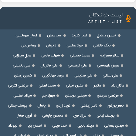
لیست خوانندگان
ARTIST - LIST
احسان دریادل
امیر رشوند
امیر ماهان
ایمان طهماسبی
بابک خانقلی
جواد عباسی
دانوش
رضا مریدی
سالار صفرزاده
سعید حسینی
شهاب فالجی
عادل میرزایی
عرفان طهماسبی
علی ابراهیمی
علی قادریان
علی یاسینی
علی سفلی
علی صدیقی
فرهاد جهانگیری
کسری زاهدی
ماکان بند
متیار
متین امینی
محمد لطفی
مرتضی اشرفی
مرتضی سرمدی
مجتبی دربیدی
مهراد جم
میلاد افضلی
ناصر پورکرم
ناصر زینعلی
نوید زردی
یاسان
یوسف جمالی
یوسف زمانی
فرزاد فرخ
محسن چاوشی
آرون افشار
مهدی یغمایی
میلاد بابایی
احمد فیلی
احسان پایا
نیوداد
مهریار
دایان
علی احمدیانی
میلاد راستاد
ایوان بند