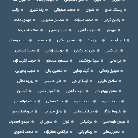
رستاک حلاج
اشوان
محمد اصفهانی
رضا شیری
راغب
رامین کرمی
محمد علیزاده
محسن محبوبی
مهدی مقدم
مهدیار
شهاب فالجی
علی لهراسبی
عماد طالب زاده
امیر فرجام
سون بند
حسین توکلی
حامیم
سینا پارسیان
رضا کرمی
علی زند وکیلی
یوسف زمانی
مجید اصلاحی
ابی عالی
سینا درخشنده
مسعود صادقلو
حجت اشرف زاده
سهیل رحمانی
گرشا رضایی
شاهین بنان
مجید یحیایی
سامان جلیلی
ایلیا ای جی
علی حسینی
روزبه بمانی
ماهان بهرام خان
شهاب فالجی
کامران تفتی
کیسان
مجید رضوی
مجید رضوی
احمد صفایی
میثم ابراهیمی
علیرضا روزگار
سیامک عباسی
عادل میرزایی
امیرحافظ رنجبر
عرفان طهماسبی
عرشیاس
نوان
معین زد
مهدی احمدوند
ناصر زینعلی
بهنام بانی
مرتضی جعفرزاده
محمد کجوری