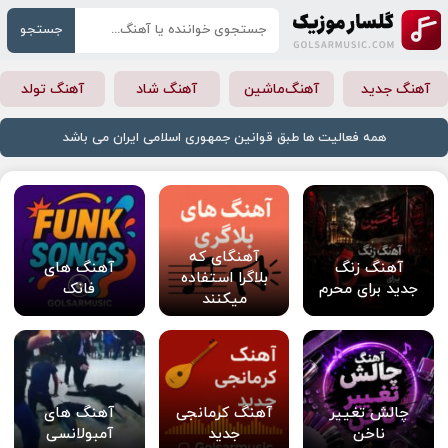
جستجو
آهنگ جدید
آهنگ‌ماشین
آهنگ شاد
آهنگ تولد
همه فعالیت ها طبق قوانین جمهوری اسلامی ایران می باشد
آهنگای که
آهنگ زنگ
آهنگ های
بلاگرا استفاده
جدید برای محرم
فانک
میکنند
چالش تغییر
آهنگ کرمانجی
آهنگ های
ناخن
جدید
آمبولانسی