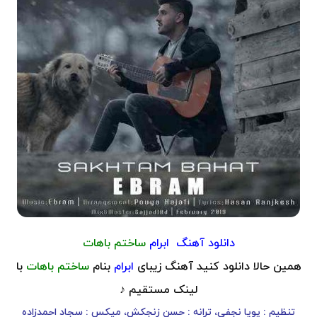
دانلود آهنگ
ابرام
ساختم باهات
همین حالا دانلود کنید آهنگ زیبای
ابرام
بنام
ساختم باهات
با
لینک مستقیم ♪
تنظیم : پویا نجفی، ترانه : حسن زنجکش، میکس : سجاد احمدزاده