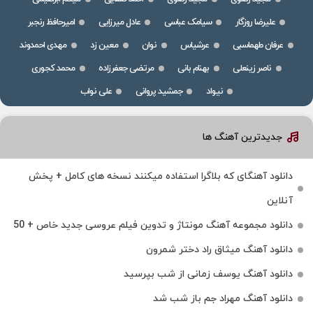
علیرضا روزگار
سیامک عباسی
عادل میرزایی
امیرحافظ رنجبر
عرفان طهماسبی
عرشیاس
نوان
معین زد
مهدی احمدوند
ناصر زینعلی
بهنام بانی
مرتضی جعفرزاده
محمد کجوری
نیواد
جمشید پروانی
علی نواب
جدیدترین آهنگ ها
دانلود آهنگای که بلاگرا استفاده میکنند نسخه های کامل + پخش
آنلاین
دانلود مجموعه آهنگ مونتاژ و تدوین فیلم عروسی جدید خاص + 50
دانلود آهنگ میثاق راد دختر شمرون
دانلود آهنگ یوسف زمانی از شب بپرسید
دانلود آهنگ مهراد جم باز شب شد