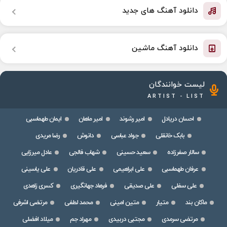
دانلود آهنگ های جدید
دانلود آهنگ ماشین
لیست خوانندگان
ARTIST - LIST
احسان دریادل
امیر رشوند
امیر ماهان
ایمان طهماسبی
بابک خانقلی
جواد عباسی
دانوش
رضا مریدی
سالار صفرزاده
سعید حسینی
شهاب فالجی
عادل میرزایی
عرفان طهماسبی
علی ابراهیمی
علی قادریان
علی یاسینی
علی سفلی
علی صدیقی
فرهاد جهانگیری
کسری زاهدی
ماکان بند
متیار
متین امینی
محمد لطفی
مرتضی اشرفی
مرتضی سرمدی
مجتبی دربیدی
مهراد جم
میلاد افضلی