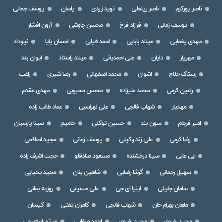
ناصر پورکرم
ناصر زینعلی
نوید زردی
یاسان
یوسف جمالی
یوسف زمانی
فرزاد فرخ
محسن چاوشی
آرون افشار
مهدی یغمایی
میلاد بابایی
احمد فیلی
احسان پایا
نیوداد
مهریار
دایان
علی احمدیانی
میلاد راستاد
ایوان بند
رستاک حلاج
اشوان
محمد اصفهانی
رضا شیری
راغب
رامین کرمی
محمد علیزاده
محسن محبوبی
مهدی مقدم
مهدیار
شهاب فالجی
علی لهراسبی
عماد طالب زاده
امیر فرجام
سون بند
حسین توکلی
حامیم
سینا پارسیان
رضا کرمی
علی زند وکیلی
یوسف زمانی
مجید اصلاحی
ابی عالی
سینا درخشنده
مسعود صادقلو
حجت اشرف زاده
سهیل رحمانی
گرشا رضایی
شاهین بنان
مجید یحیایی
سامان جلیلی
ایلیا ای جی
علی حسینی
روزبه بمانی
ماهان بهرام خان
شهاب فالجی
کامران تفتی
کیسان
مجید رضوی
مجید رضوی
احمد صفایی
میثم ابراهیمی