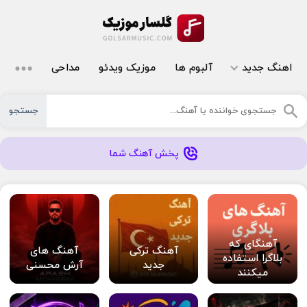
اهنگ جدید
آلبوم ها
موزیک ویدئو
مداحی
جستجو
پخش آهنگ شما
آهنگای که
آهنگ ترکی
آهنگ های
بلاگرا استفاده
جدید
آرش محسنی
میکنند