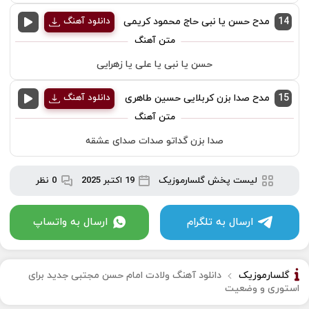
14
مدح حسن يا نبى حاج محمود كريمى
دانلود آهنگ
حسن يا نبى يا على يا زهرايى
15
مدح صدا بزن کربلایی حسین طاهری
دانلود آهنگ
صدا بزن گداتو صدات صدای عشقه
لیست پخش گلسارموزیک
19 اکتبر 2025
0 نظر
ارسال به تلگرام
ارسال به واتساپ
گلسارموزیک
دانلود آهنگ ولادت امام حسن مجتبی جدید برای
استوری و وضعیت