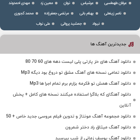
عرفان طهماسبی
عرشیاس
نوان
معین زد
مهدی احمدوند
ناصر زینعلی
بهنام بانی
مرتضی جعفرزاده
محمد کجوری
نیواد
جمشید پروانی
علی نواب
جدیدترین آهنگ ها
دانلود آهنگ های خز پارتی پلی لیست دهه های 60 70 80
دانلود تمامی نسخه های آهنگ عشق تو دروغ بود دیگه Mp3
دانلود آهنگ همش تو فکرمه بزارم برم تمام اجرا ها Mp3
دانلود آهنگای که بلاگرا استفاده میکنند نسخه های کامل + پخش
آنلاین
دانلود مجموعه آهنگ مونتاژ و تدوین فیلم عروسی جدید خاص + 50
دانلود آهنگ میثاق راد دختر شمرون
دانلود آهنگ یوسف زمانی از شب بپرسید