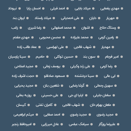
مهدی یغمایی
میلاد بابایی
احمد فیلی
احسان پایا
نیوداد
مهریار
دایان
علی احمدیانی
میلاد راستاد
ایوان بند
رستاک حلاج
اشوان
محمد اصفهانی
رضا شیری
راغب
رامین کرمی
محمد علیزاده
محسن محبوبی
مهدی مقدم
مهدیار
شهاب فالجی
علی لهراسبی
عماد طالب زاده
امیر فرجام
سون بند
حسین توکلی
حامیم
سینا پارسیان
رضا کرمی
علی زند وکیلی
یوسف زمانی
مجید اصلاحی
ابی عالی
سینا درخشنده
مسعود صادقلو
حجت اشرف زاده
سهیل رحمانی
گرشا رضایی
شاهین بنان
مجید یحیایی
سامان جلیلی
ایلیا ای جی
علی حسینی
روزبه بمانی
ماهان بهرام خان
شهاب فالجی
کامران تفتی
کیسان
مجید رضوی
مجید رضوی
احمد صفایی
میثم ابراهیمی
علیرضا روزگار
سیامک عباسی
عادل میرزایی
امیرحافظ رنجبر