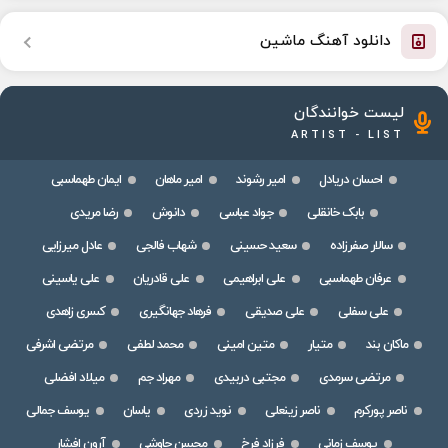
دانلود آهنگ ماشین
لیست خوانندگان
ARTIST - LIST
احسان دریادل
امیر رشوند
امیر ماهان
ایمان طهماسبی
بابک خانقلی
جواد عباسی
دانوش
رضا مریدی
سالار صفرزاده
سعید حسینی
شهاب فالجی
عادل میرزایی
عرفان طهماسبی
علی ابراهیمی
علی قادریان
علی یاسینی
علی سفلی
علی صدیقی
فرهاد جهانگیری
کسری زاهدی
ماکان بند
متیار
متین امینی
محمد لطفی
مرتضی اشرفی
مرتضی سرمدی
مجتبی دربیدی
مهراد جم
میلاد افضلی
ناصر پورکرم
ناصر زینعلی
نوید زردی
یاسان
یوسف جمالی
یوسف زمانی
فرزاد فرخ
محسن چاوشی
آرون افشار