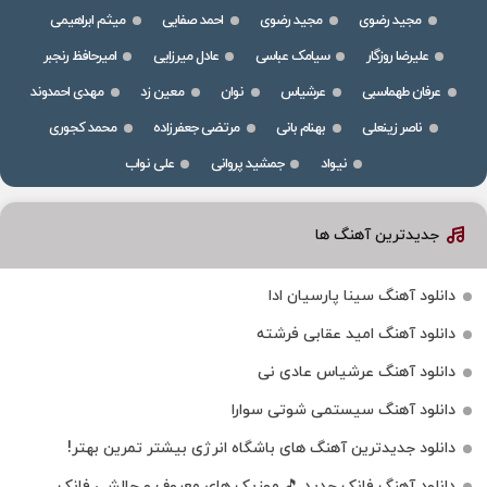
مجید رضوی
مجید رضوی
احمد صفایی
میثم ابراهیمی
علیرضا روزگار
سیامک عباسی
عادل میرزایی
امیرحافظ رنجبر
عرفان طهماسبی
عرشیاس
نوان
معین زد
مهدی احمدوند
ناصر زینعلی
بهنام بانی
مرتضی جعفرزاده
محمد کجوری
نیواد
جمشید پروانی
علی نواب
جدیدترین آهنگ ها
دانلود آهنگ سینا پارسیان ادا
دانلود آهنگ امید عقابی فرشته
دانلود آهنگ عرشیاس عادی نی
دانلود آهنگ سیستمی شوتی سوارا
دانلود جدیدترین آهنگ‌ های باشگاه انرژی بیشتر تمرین بهتر!
دانلود آهنگ فانک جدید 🎵 موزیک‌ های معروف و چالشی فانک