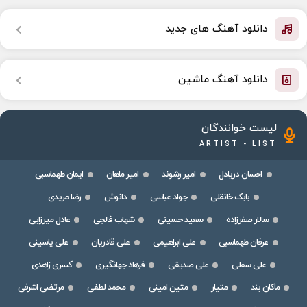
دانلود آهنگ های جدید
دانلود آهنگ ماشین
لیست خوانندگان
ARTIST - LIST
احسان دریادل
امیر رشوند
امیر ماهان
ایمان طهماسبی
بابک خانقلی
جواد عباسی
دانوش
رضا مریدی
سالار صفرزاده
سعید حسینی
شهاب فالجی
عادل میرزایی
عرفان طهماسبی
علی ابراهیمی
علی قادریان
علی یاسینی
علی سفلی
علی صدیقی
فرهاد جهانگیری
کسری زاهدی
ماکان بند
متیار
متین امینی
محمد لطفی
مرتضی اشرفی