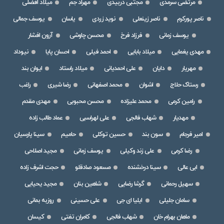
مرتضی سرمدی
مجتبی دربیدی
مهراد جم
میلاد افضلی
ناصر پورکرم
ناصر زینعلی
نوید زردی
یاسان
یوسف جمالی
یوسف زمانی
فرزاد فرخ
محسن چاوشی
آرون افشار
مهدی یغمایی
میلاد بابایی
احمد فیلی
احسان پایا
نیوداد
مهریار
دایان
علی احمدیانی
میلاد راستاد
ایوان بند
رستاک حلاج
اشوان
محمد اصفهانی
رضا شیری
راغب
رامین کرمی
محمد علیزاده
محسن محبوبی
مهدی مقدم
مهدیار
شهاب فالجی
علی لهراسبی
عماد طالب زاده
امیر فرجام
سون بند
حسین توکلی
حامیم
سینا پارسیان
رضا کرمی
علی زند وکیلی
یوسف زمانی
مجید اصلاحی
ابی عالی
سینا درخشنده
مسعود صادقلو
حجت اشرف زاده
سهیل رحمانی
گرشا رضایی
شاهین بنان
مجید یحیایی
سامان جلیلی
ایلیا ای جی
علی حسینی
روزبه بمانی
ماهان بهرام خان
شهاب فالجی
کامران تفتی
کیسان