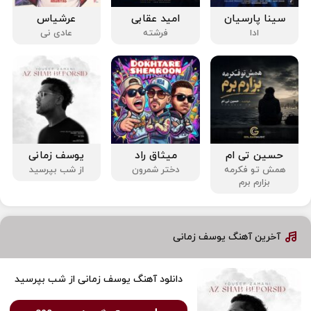
سینا پارسیان
امید عقابی
عرشیاس
ادا
فرشته
عادی نی
حسین تی ام
میثاق راد
یوسف زمانی
همش تو فکرمه
دختر شمرون
از شب بپرسید
بزارم برم
آخرین آهنگ یوسف زمانی
دانلود آهنگ یوسف زمانی از شب بپرسید