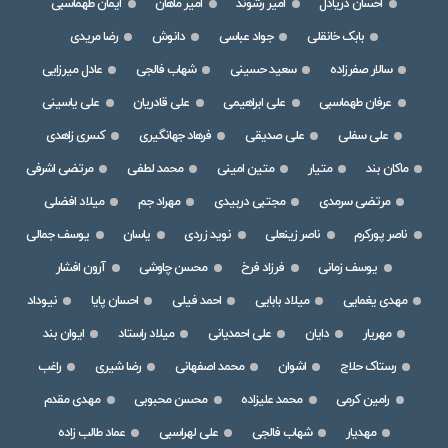
احسان دریادل
امیر رشوند
امیر ماهان
ایمان طهماسبی
بابک خانقلی
جواد عباسی
دانوش
رضا مریدی
سالار صفرزاده
سعید حسینی
شهاب فالجی
عادل میرزایی
عرفان طهماسبی
علی ابراهیمی
علی قادریان
علی یاسینی
علی سفلی
علی صدیقی
فرهاد جهانگیری
کسری زاهدی
ماکان بند
متیار
متین امینی
محمد لطفی
مرتضی اشرفی
مرتضی سرمدی
مجتبی دربیدی
مهراد جم
میلاد افضلی
ناصر پورکرم
ناصر زینعلی
نوید زردی
یاسان
یوسف جمالی
یوسف زمانی
فرزاد فرخ
محسن چاوشی
آرون افشار
مهدی یغمایی
میلاد بابایی
احمد فیلی
احسان پایا
نیوداد
مهریار
دایان
علی احمدیانی
میلاد راستاد
ایوان بند
رستاک حلاج
اشوان
محمد اصفهانی
رضا شیری
راغب
رامین کرمی
محمد علیزاده
محسن محبوبی
مهدی مقدم
مهدیار
شهاب فالجی
علی لهراسبی
عماد طالب زاده