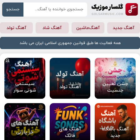
جستجو
آهنگ جدید
آهنگ‌ماشین
آهنگ شاد
آهنگ تولد
همه فعالیت ها طبق قوانین جمهوری اسلامی ایران می باشد
جشن تعیین
سیستمی
آهنگ تولد
جنسیت
شوتی سوار
آهنگ باشگاه
آهنگ های
خز پارتی
جدید
فانک