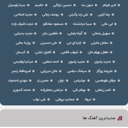
امیر فرجام
سون بند
حسین توکلی
حامیم
سینا پارسیان
رضا کرمی
علی زند وکیلی
یوسف زمانی
مجید اصلاحی
ابی عالی
سینا درخشنده
مسعود صادقلو
حجت اشرف زاده
سهیل رحمانی
گرشا رضایی
شاهین بنان
مجید یحیایی
سامان جلیلی
ایلیا ای جی
علی حسینی
روزبه بمانی
ماهان بهرام خان
شهاب فالجی
کامران تفتی
کیسان
مجید رضوی
مجید رضوی
احمد صفایی
میثم ابراهیمی
علیرضا روزگار
سیامک عباسی
عادل میرزایی
امیرحافظ رنجبر
عرفان طهماسبی
عرشیاس
نوان
معین زد
مهدی احمدوند
ناصر زینعلی
بهنام بانی
مرتضی جعفرزاده
محمد کجوری
نیواد
جمشید پروانی
علی نواب
جدیدترین آهنگ ها