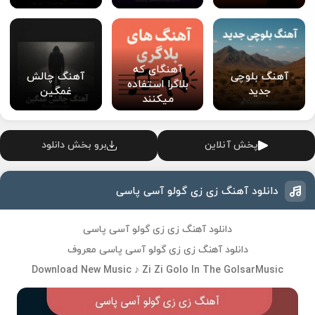
آهنگای که
آهنگ بلوچی
آهنگ چالش
بلاگرا استفاده
جدید
غمگین
میکنند
پخش آنلاین
برو بخش دانلود
دانلود آهنگ زی زی گولو آسی پاسی
دانلود آهنگ زی زی گولو آسی پاسی
دانلود آهنگ زی زی گولو آسی پاسی معروف
Download New Music ♪ Zi Zi Golo In The GolsarMusic