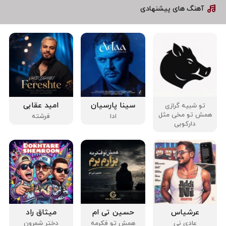
آهنگ های پیشنهادی
سینا پارسیان
امید عقابی
تو شبیه گرازی
همش تو مخی مثل
ادا
فرشته
دارکوبی
عرشیاس
حسین تی ام
میثاق راد
عادی نی
همش تو فکرمه
دختر شمرون