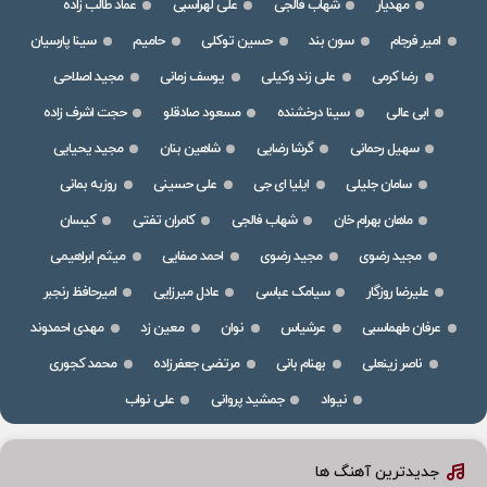
مهدیار
شهاب فالجی
علی لهراسبی
عماد طالب زاده
امیر فرجام
سون بند
حسین توکلی
حامیم
سینا پارسیان
رضا کرمی
علی زند وکیلی
یوسف زمانی
مجید اصلاحی
ابی عالی
سینا درخشنده
مسعود صادقلو
حجت اشرف زاده
سهیل رحمانی
گرشا رضایی
شاهین بنان
مجید یحیایی
سامان جلیلی
ایلیا ای جی
علی حسینی
روزبه بمانی
ماهان بهرام خان
شهاب فالجی
کامران تفتی
کیسان
مجید رضوی
مجید رضوی
احمد صفایی
میثم ابراهیمی
علیرضا روزگار
سیامک عباسی
عادل میرزایی
امیرحافظ رنجبر
عرفان طهماسبی
عرشیاس
نوان
معین زد
مهدی احمدوند
ناصر زینعلی
بهنام بانی
مرتضی جعفرزاده
محمد کجوری
نیواد
جمشید پروانی
علی نواب
جدیدترین آهنگ ها