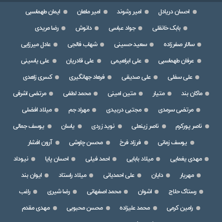
احسان دریادل
امیر رشوند
امیر ماهان
ایمان طهماسبی
بابک خانقلی
جواد عباسی
دانوش
رضا مریدی
سالار صفرزاده
سعید حسینی
شهاب فالجی
عادل میرزایی
عرفان طهماسبی
علی ابراهیمی
علی قادریان
علی یاسینی
علی سفلی
علی صدیقی
فرهاد جهانگیری
کسری زاهدی
ماکان بند
متیار
متین امینی
محمد لطفی
مرتضی اشرفی
مرتضی سرمدی
مجتبی دربیدی
مهراد جم
میلاد افضلی
ناصر پورکرم
ناصر زینعلی
نوید زردی
یاسان
یوسف جمالی
یوسف زمانی
فرزاد فرخ
محسن چاوشی
آرون افشار
مهدی یغمایی
میلاد بابایی
احمد فیلی
احسان پایا
نیوداد
مهریار
دایان
علی احمدیانی
میلاد راستاد
ایوان بند
رستاک حلاج
اشوان
محمد اصفهانی
رضا شیری
راغب
رامین کرمی
محمد علیزاده
محسن محبوبی
مهدی مقدم