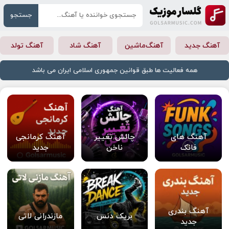
جستجو
آهنگ جدید
آهنگ‌ماشین
آهنگ شاد
آهنگ تولد
همه فعالیت ها طبق قوانین جمهوری اسلامی ایران می باشد
آهنگ های
چالش تغییر
آهنگ کرمانجی
فانک
ناخن
جدید
آهنگ بندری
بریک دنس
مازندرانی لاتی
جدید