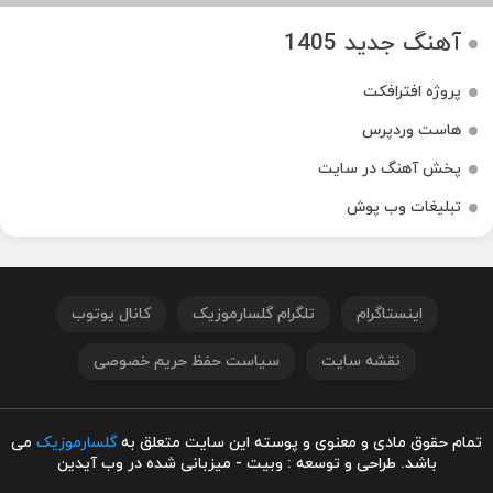
آهنگ جدید 1405
پروژه افترافکت
هاست وردپرس
پخش آهنگ در سایت
تبلیغات وب پوش
اینستاگرام
تلگرام گلسارموزیک
کانال یوتوب
نقشه سایت
سیاست حفظ حریم خصوصی
تمام حقوق مادی و معنوی و پوسته این سایت متعلق به
گلسارموزیک
می
باشد. طراحی و توسعه : وبیت - میزبانی شده در وب آیدین