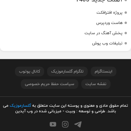
پروژه افترافکت
هاست وردپرس
پخش آهنگ در سایت
تبلیغات وب پوش
اینستاگرام
تلگرام گلسارموزیک
کانال یوتوب
نقشه سایت
سیاست حفظ حریم خصوصی
تمام حقوق مادی و معنوی و پوسته این سایت متعلق به
گلسارموزیک
می
باشد. طراحی و توسعه : وبیت - میزبانی شده در وب آیدین