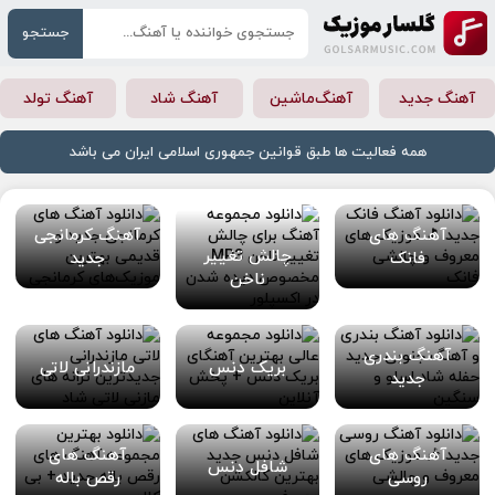
جستجو
آهنگ جدید
آهنگ‌ماشین
آهنگ شاد
آهنگ تولد
همه فعالیت ها طبق قوانین جمهوری اسلامی ایران می باشد
آهنگ های
آهنگ کرمانجی
چالش تغییر
فانک
جدید
ناخن
آهنگ بندری
بریک دنس
مازندرانی لاتی
جدید
آهنگ های
آهنگ های
شافل دنس
روسی
رقص باله