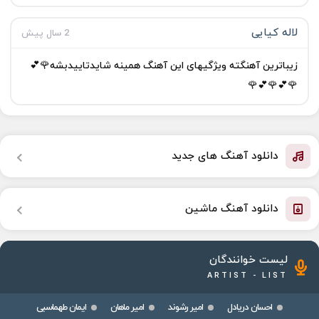
لاله کیایی
2 سال پیش
زیباترین آهنگته ویژگیهای این آهنگ همینه شایدتاییدبشه🌹💕
🌹💕🌹💕🌹
دانلود آهنگ های جدید
دانلود آهنگ ماشین
لیست خوانندگان
ARTIST - LIST
احسان دریادل
امیر رشوند
امیر ماهان
ایمان طهماسبی