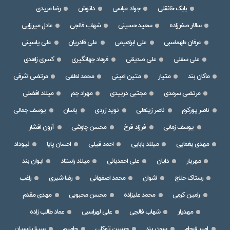
بابک خانقلی
جواد عباسی
دانوش
رضا مریدی
سالار صفرزاده
سعید حسینی
شهاب فالجی
عادل میرزایی
عرفان طهماسبی
علی ابراهیمی
علی قادریان
علی یاسینی
علی سفلی
علی صدیقی
فرهاد جهانگیری
کسری زاهدی
ماکان بند
متیار
متین امینی
محمد لطفی
مرتضی اشرفی
مرتضی سرمدی
مجتبی دربیدی
مهراد جم
میلاد افضلی
ناصر پورکرم
ناصر زینعلی
نوید زردی
یاسان
یوسف جمالی
یوسف زمانی
فرزاد فرخ
محسن چاوشی
آرون افشار
مهدی یغمایی
میلاد بابایی
احمد فیلی
احسان پایا
نیوداد
مهریار
دایان
علی احمدیانی
میلاد راستاد
ایوان بند
رستاک حلاج
اشوان
محمد اصفهانی
رضا شیری
راغب
رامین کرمی
محمد علیزاده
محسن محبوبی
مهدی مقدم
مهدیار
شهاب فالجی
علی لهراسبی
عماد طالب زاده
امیر فرجام
سون بند
حسین توکلی
حامیم
سینا پارسیان