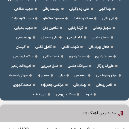
رضا کرمی
علی زند وکیلی
یوسف زمانی
مجید اصلاحی
ابی عالی
سینا درخشنده
مسعود صادقلو
حجت اشرف زاده
سهیل رحمانی
گرشا رضایی
شاهین بنان
مجید یحیایی
سامان جلیلی
ایلیا ای جی
علی حسینی
روزبه بمانی
ماهان بهرام خان
شهاب فالجی
کامران تفتی
کیسان
مجید رضوی
مجید رضوی
احمد صفایی
میثم ابراهیمی
علیرضا روزگار
سیامک عباسی
عادل میرزایی
امیرحافظ رنجبر
عرفان طهماسبی
عرشیاس
نوان
معین زد
مهدی احمدوند
ناصر زینعلی
بهنام بانی
مرتضی جعفرزاده
محمد کجوری
نیواد
جمشید پروانی
علی نواب
جدیدترین آهنگ ها