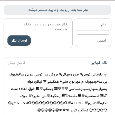
نظر شما بعد از رویت و تایید منتشر میشه...
ارسال نظر
لاله کیایی
2 سال پیش
ای یارجانی تومی♥️ جان وجهانی♥️ بروگل من تومی یاربی ت♥️ونوونه
بی ت♥️ودیوونه م مهربون منی♥️ غمگینی🧡 لیلای توام
بسیاربسیاربسیاراحساسی💙💙💙🎹 وجذاب💜🎹 فوق العاده ست
💕🎹 احساسیه💙🎹عشقه💘🎹 زندگیه💯 بی نظیره💯 حرف
نداره💯دلبری💯 عاشقانه💯💞💞💞💞💞💞💞💞💞💞💞لذت بخش💞
💞💞💞💞💞 غمگین ترین🧡🧡🧡😭😭😭😭😭😭