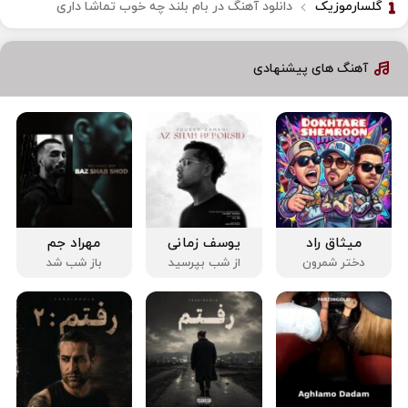
گلسارموزیک
دانلود آهنگ در بام بلند چه خوب تماشا داری
آهنگ های پیشنهادی
میثاق راد
یوسف زمانی
مهراد جم
دختر شمرون
از شب بپرسید
باز شب شد