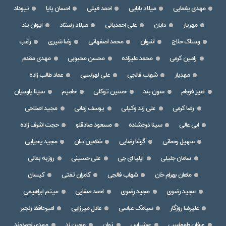
مهدی یغمایی
میلاد بابایی
احمد فیلی
احسان پایا
نیوداد
مهریار
دایان
علی احمدیانی
میلاد راستاد
ایوان بند
رستاک حلاج
اشوان
محمد اصفهانی
رضا شیری
راغب
رامین کرمی
محمد علیزاده
محسن محبوبی
مهدی مقدم
مهدیار
شهاب فالجی
علی لهراسبی
عماد طالب زاده
امیر فرجام
سون بند
حسین توکلی
حامیم
سینا پارسیان
رضا کرمی
علی زند وکیلی
یوسف زمانی
مجید اصلاحی
ابی عالی
سینا درخشنده
مسعود صادقلو
حجت اشرف زاده
سهیل رحمانی
گرشا رضایی
شاهین بنان
مجید یحیایی
سامان جلیلی
ایلیا ای جی
علی حسینی
روزبه بمانی
ماهان بهرام خان
شهاب فالجی
کامران تفتی
کیسان
مجید رضوی
مجید رضوی
احمد صفایی
میثم ابراهیمی
علیرضا روزگار
سیامک عباسی
عادل میرزایی
امیرحافظ رنجبر
عرفان طهماسبی
عرشیاس
نوان
معین زد
مهدی احمدوند