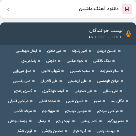
دانلود آهنگ ماشین
لیست خوانندگان
ARTIST - LIST
احسان دریادل
امیر رشوند
امیر ماهان
ایمان طهماسبی
بابک خانقلی
جواد عباسی
دانوش
رضا مریدی
سالار صفرزاده
سعید حسینی
شهاب فالجی
عادل میرزایی
عرفان طهماسبی
علی ابراهیمی
علی قادریان
علی یاسینی
علی سفلی
علی صدیقی
فرهاد جهانگیری
کسری زاهدی
ماکان بند
متیار
متین امینی
محمد لطفی
مرتضی اشرفی
مرتضی سرمدی
مجتبی دربیدی
مهراد جم
میلاد افضلی
ناصر پورکرم
ناصر زینعلی
نوید زردی
یاسان
یوسف جمالی
یوسف زمانی
فرزاد فرخ
محسن چاوشی
آرون افشار