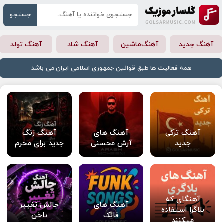
جستجو
آهنگ جدید
آهنگ‌ماشین
آهنگ شاد
آهنگ تولد
همه فعالیت ها طبق قوانین جمهوری اسلامی ایران می باشد
آهنگ ترکی
آهنگ های
آهنگ زنگ
جدید
آرش محسنی
جدید برای محرم
آهنگای که
آهنگ های
چالش تغییر
بلاگرا استفاده
فانک
ناخن
میکنند