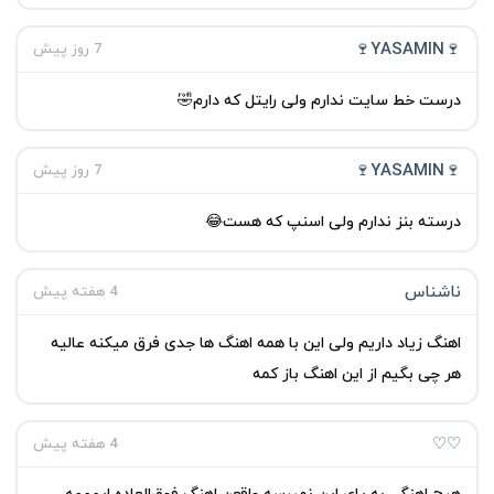
🍷YASAMIN🍷
7 روز پیش
درست خط سایت ندارم ولی رایتل که دارم🤣
🍷YASAMIN🍷
7 روز پیش
درسته بنز ندارم ولی اسنپ که هست😂
ناشناس
4 هفته پیش
اهنگ زیاد داریم ولی این با همه اهنگ ها جدی فرق میکنه عالیه
هر چی بگیم از این اهنگ باز کمه
♡♡
4 هفته پیش