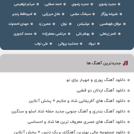
مجید رضوی
مجید رضوی
احمد صفایی
میثم ابراهیمی
علیرضا روزگار
سیامک عباسی
عادل میرزایی
امیرحافظ رنجبر
عرفان طهماسبی
عرشیاس
نوان
معین زد
مهدی احمدوند
ناصر زینعلی
بهنام بانی
مرتضی جعفرزاده
محمد کجوری
نیواد
جمشید پروانی
علی نواب
جدیدترین آهنگ ها
دانلود آهنگ پوری و مهیار برای تو
دانلود آهنگ اردلان دو قطبی
دانلود آهنگ های آفریقایی شاد و ملایم + پخش آنلاین
دانلود آهنگ بندری و آهنگ جنوبی جدید حفله شاد اسلو و سنگین
دانلود آهنگ های مصری معروف ترین ها شاد و احساسی
دانلود مجموعه عالی بهترین آهنگای بریک دنس + پخش آنلاین