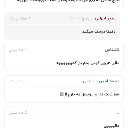
هیچ اهنگی به پای این نمیرسه واقعن اهنگ فوق‌العاده ایهههه
مدیر اجرایی
4 هفته پیش
در پاسخ به ♡♡
دقیقا درست میگید
ناشناس
1 ماه پیش
عالی هرچی گوش بدم باز کمههههههه
محمد امین سیادتی
1 ماه پیش
خط ثابت ندارم ایرانسل که دارم🕺🏻
…
2 ماه پیش
عالییییی