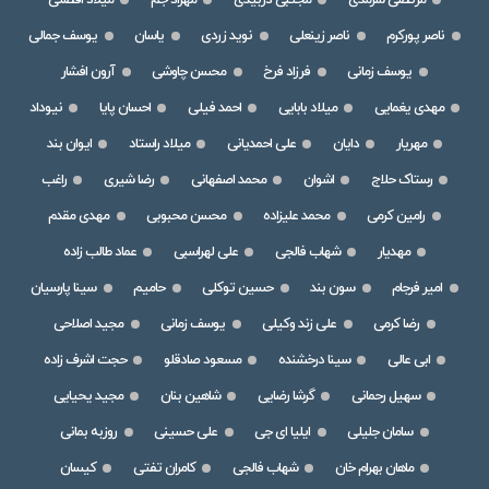
ناصر پورکرم
ناصر زینعلی
نوید زردی
یاسان
یوسف جمالی
یوسف زمانی
فرزاد فرخ
محسن چاوشی
آرون افشار
مهدی یغمایی
میلاد بابایی
احمد فیلی
احسان پایا
نیوداد
مهریار
دایان
علی احمدیانی
میلاد راستاد
ایوان بند
رستاک حلاج
اشوان
محمد اصفهانی
رضا شیری
راغب
رامین کرمی
محمد علیزاده
محسن محبوبی
مهدی مقدم
مهدیار
شهاب فالجی
علی لهراسبی
عماد طالب زاده
امیر فرجام
سون بند
حسین توکلی
حامیم
سینا پارسیان
رضا کرمی
علی زند وکیلی
یوسف زمانی
مجید اصلاحی
ابی عالی
سینا درخشنده
مسعود صادقلو
حجت اشرف زاده
سهیل رحمانی
گرشا رضایی
شاهین بنان
مجید یحیایی
سامان جلیلی
ایلیا ای جی
علی حسینی
روزبه بمانی
ماهان بهرام خان
شهاب فالجی
کامران تفتی
کیسان