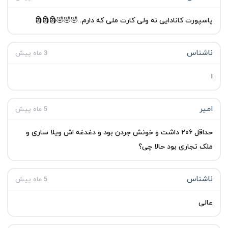
پاسپورت کانادایی نه ولی کارت ملی که دارم. 🤣🤣🤣🗿🗿🗿
ناشناس
3 ماه پیش
ا
امیر
5 ماه پیش
حداقل ۲۰۶ داشت و خونش جردن بود و دغدغه اش ویلا ساری و
ملک تجاری بود حالا چی؟
ناشناس
5 ماه پیش
عالی