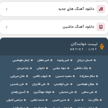
دانلود آهنگ های جدید
دانلود آهنگ ماشین
لیست خوانندگان
ARTIST - LIST
احسان دریادل
امیر رشوند
امیر ماهان
ایمان طهماسبی
بابک خانقلی
جواد عباسی
دانوش
رضا مریدی
سالار صفرزاده
سعید حسینی
شهاب فالجی
عادل میرزایی
عرفان طهماسبی
علی ابراهیمی
علی قادریان
علی یاسینی
علی سفلی
علی صدیقی
فرهاد جهانگیری
کسری زاهدی
ماکان بند
متیار
متین امینی
محمد لطفی
مرتضی اشرفی
مرتضی سرمدی
مجتبی دربیدی
مهراد جم
میلاد افضلی