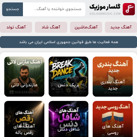
جستجو
آهنگ جدید
آهنگ‌ماشین
آهنگ شاد
آهنگ تولد
همه فعالیت ها طبق قوانین جمهوری اسلامی ایران می باشد
آهنگ بندری
بریک دنس
مازندرانی لاتی
جدید
آهنگ های
آهنگ های
شافل دنس
روسی
رقص باله