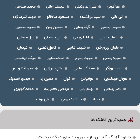
رضا کرمی
علی زند وکیلی
یوسف زمانی
مجید اصلاحی
ابی عالی
سینا درخشنده
مسعود صادقلو
حجت اشرف زاده
سهیل رحمانی
گرشا رضایی
شاهین بنان
مجید یحیایی
سامان جلیلی
ایلیا ای جی
علی حسینی
روزبه بمانی
ماهان بهرام خان
شهاب فالجی
کامران تفتی
کیسان
مجید رضوی
مجید رضوی
احمد صفایی
میثم ابراهیمی
علیرضا روزگار
سیامک عباسی
عادل میرزایی
امیرحافظ رنجبر
عرفان طهماسبی
عرشیاس
نوان
معین زد
مهدی احمدوند
ناصر زینعلی
بهنام بانی
مرتضی جعفرزاده
محمد کجوری
نیواد
جمشید پروانی
علی نواب
جدیدترین آهنگ ها
دانلود آهنگ اگه من بازم تورو یه جای دیگه دیدمت