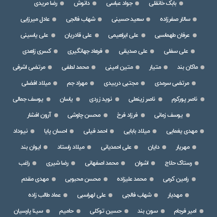
بابک خانقلی
جواد عباسی
دانوش
رضا مریدی
سالار صفرزاده
سعید حسینی
شهاب فالجی
عادل میرزایی
عرفان طهماسبی
علی ابراهیمی
علی قادریان
علی یاسینی
علی سفلی
علی صدیقی
فرهاد جهانگیری
کسری زاهدی
ماکان بند
متیار
متین امینی
محمد لطفی
مرتضی اشرفی
مرتضی سرمدی
مجتبی دربیدی
مهراد جم
میلاد افضلی
ناصر پورکرم
ناصر زینعلی
نوید زردی
یاسان
یوسف جمالی
یوسف زمانی
فرزاد فرخ
محسن چاوشی
آرون افشار
مهدی یغمایی
میلاد بابایی
احمد فیلی
احسان پایا
نیوداد
مهریار
دایان
علی احمدیانی
میلاد راستاد
ایوان بند
رستاک حلاج
اشوان
محمد اصفهانی
رضا شیری
راغب
رامین کرمی
محمد علیزاده
محسن محبوبی
مهدی مقدم
مهدیار
شهاب فالجی
علی لهراسبی
عماد طالب زاده
امیر فرجام
سون بند
حسین توکلی
حامیم
سینا پارسیان