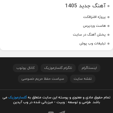
آهنگ جدید 1405
پروژه افترافکت
هاست وردپرس
پخش آهنگ در سایت
تبلیغات وب پوش
اینستاگرام
تلگرام گلسارموزیک
کانال یوتوب
نقشه سایت
سیاست حفظ حریم خصوصی
تمام حقوق مادی و معنوی و پوسته این سایت متعلق به
گلسارموزیک
می
باشد. طراحی و توسعه : وبیت - میزبانی شده در وب آیدین