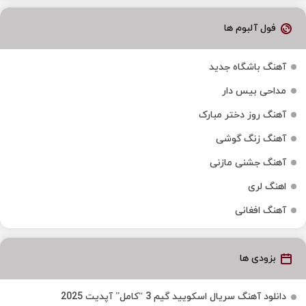
فول آلبوم ها
آهنگ باشگاه جدید
مداحی بیس دار
آهنگ روز دختر مبارک
آهنگ زنگ گوشی
آهنگ جشنی مازنی
اهنگ لری
آهنگ افغانی
بزودی ها
دانلود آهنگ سریال اسکویید گیم 3 “کامل” آپدیت 2025