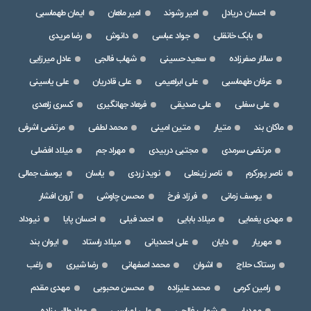
احسان دریادل
امیر رشوند
امیر ماهان
ایمان طهماسبی
بابک خانقلی
جواد عباسی
دانوش
رضا مریدی
سالار صفرزاده
سعید حسینی
شهاب فالجی
عادل میرزایی
عرفان طهماسبی
علی ابراهیمی
علی قادریان
علی یاسینی
علی سفلی
علی صدیقی
فرهاد جهانگیری
کسری زاهدی
ماکان بند
متیار
متین امینی
محمد لطفی
مرتضی اشرفی
مرتضی سرمدی
مجتبی دربیدی
مهراد جم
میلاد افضلی
ناصر پورکرم
ناصر زینعلی
نوید زردی
یاسان
یوسف جمالی
یوسف زمانی
فرزاد فرخ
محسن چاوشی
آرون افشار
مهدی یغمایی
میلاد بابایی
احمد فیلی
احسان پایا
نیوداد
مهریار
دایان
علی احمدیانی
میلاد راستاد
ایوان بند
رستاک حلاج
اشوان
محمد اصفهانی
رضا شیری
راغب
رامین کرمی
محمد علیزاده
محسن محبوبی
مهدی مقدم