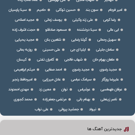
مهدیار
شهاب فالجی
علی لهراسبی
عماد طالب زاده
امیر فرجام
سون بند
حسین توکلی
حامیم
سینا پارسیان
رضا کرمی
علی زند وکیلی
یوسف زمانی
مجید اصلاحی
ابی عالی
سینا درخشنده
مسعود صادقلو
حجت اشرف زاده
سهیل رحمانی
گرشا رضایی
شاهین بنان
مجید یحیایی
سامان جلیلی
ایلیا ای جی
علی حسینی
روزبه بمانی
ماهان بهرام خان
شهاب فالجی
کامران تفتی
کیسان
مجید رضوی
مجید رضوی
احمد صفایی
میثم ابراهیمی
علیرضا روزگار
سیامک عباسی
عادل میرزایی
امیرحافظ رنجبر
عرفان طهماسبی
عرشیاس
نوان
معین زد
مهدی احمدوند
ناصر زینعلی
بهنام بانی
مرتضی جعفرزاده
محمد کجوری
نیواد
جمشید پروانی
علی نواب
جدیدترین آهنگ ها