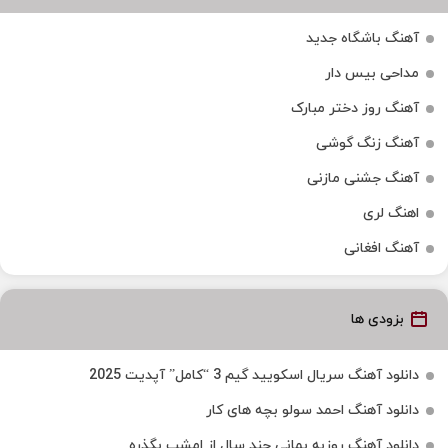
آهنگ باشگاه جدید
مداحی بیس دار
آهنگ روز دختر مبارک
آهنگ زنگ گوشی
آهنگ جشنی مازنی
اهنگ لری
آهنگ افغانی
بزودی ها
دانلود آهنگ سریال اسکویید گیم 3 “کامل” آپدیت 2025
دانلود آهنگ احمد سولو بچه های کار
دانلود آهنگ روزبه بمانی چند سال از امشب بگذره