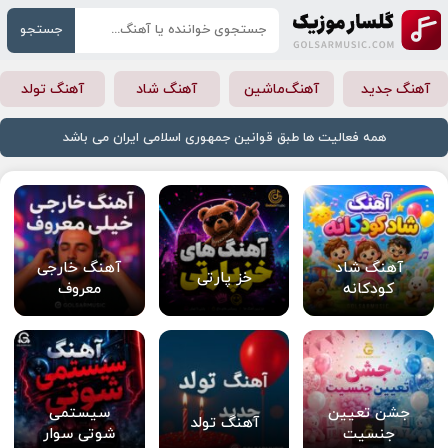
جستجو
آهنگ جدید
آهنگ‌ماشین
آهنگ شاد
آهنگ تولد
همه فعالیت ها طبق قوانین جمهوری اسلامی ایران می باشد
آهنگ شاد
آهنگ خارجی
خز پارتی
کودکانه
معروف
جشن تعیین
سیستمی
آهنگ تولد
جنسیت
شوتی سوار