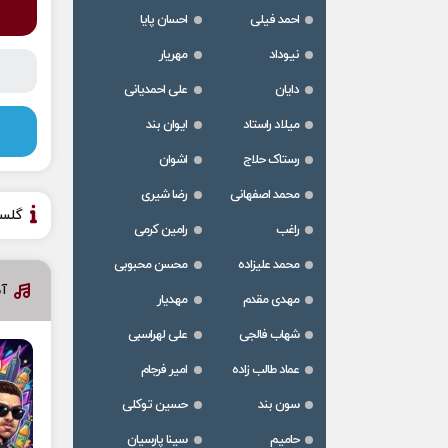
احمد فیلی
احسان پایا
نیوداد
مهریار
دایان
علی احمدیانی
میلاد راستاد
ایوان بند
رستاک حلاج
اشوان
محمد اصفهانی
رضا شیری
گلس
راغب
رامین کرمی
محمد علیزاده
محسن محبوبی
آ
مهدی مقدم
مهدیار
شهاب فالجی
علی لهراسبی
عماد طالب زاده
امیر فرجام
سون بند
حسین توکلی
حامیم
سینا پارسیان