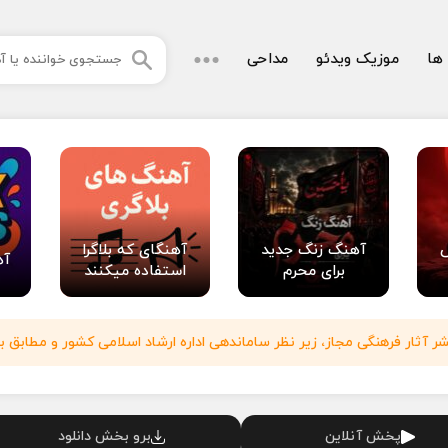
 ها
موزیک ویدئو
مداحی
آهنگ زنگ جدید
آهنگای که بلاگرا
آه
برای محرم
استفاده میکنند
آثار فرهنگی مجاز، زیر نظر ساماندهی اداره ارشاد اسلامی کشور و مطابق با
پخش آنلاین
برو بخش دانلود