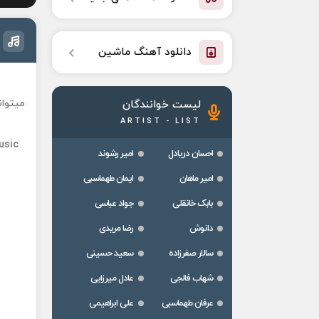
دانلود آهنگ ماشین
میتوان
لیست خوانندگان
ARTIST - LIST
usic
احسان دریادل
امیر رشوند
امیر ماهان
ایمان طهماسبی
بابک خانقلی
جواد عباسی
دانوش
رضا مریدی
سالار صفرزاده
سعید حسینی
شهاب فالجی
عادل میرزایی
عرفان طهماسبی
علی ابراهیمی