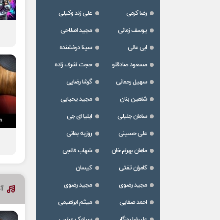
رضا کرمی
علی زند وکیلی
یوسف زمانی
مجید اصلاحی
ابی عالی
سینا درخشنده
مسعود صادقلو
حجت اشرف زاده
سهیل رحمانی
گرشا رضایی
شاهین بنان
مجید یحیایی
سامان جلیلی
ایلیا ای جی
علی حسینی
روزبه بمانی
ماهان بهرام خان
شهاب فالجی
کامران تفتی
کیسان
مجید رضوی
مجید رضوی
آخ
احمد صفایی
میثم ابراهیمی
علیرضا روزگار
سیامک عباسی