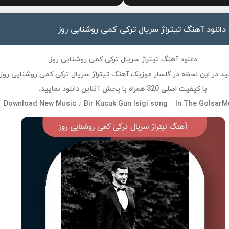
دانلود آهنگ تیتراژ سریال ترکی کمی روشنایی روز
دانلود آهنگ تیتراژ سریال ترکی کمی روشنایی روز
ید در این لحظه در گلسار موزیک آهنگ تیتراژ سریال ترکی کمی روشنایی روز
با کیفیت اصلی 320 همراه با پخش آنلاین دانلود نمایید.
Download New Music ♪ Bir Kucuk Gun Isigi song – In The GolsarM