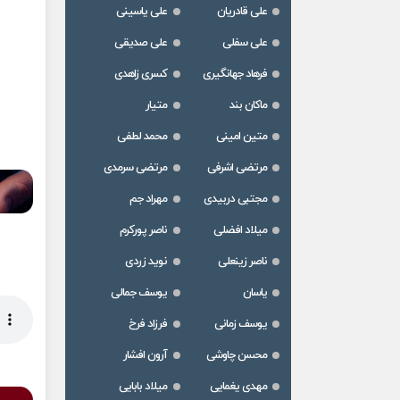
علی قادریان
علی یاسینی
علی سفلی
علی صدیقی
فرهاد جهانگیری
کسری زاهدی
ماکان بند
متیار
متین امینی
محمد لطفی
مرتضی اشرفی
مرتضی سرمدی
مجتبی دربیدی
مهراد جم
میلاد افضلی
ناصر پورکرم
ناصر زینعلی
نوید زردی
یاسان
یوسف جمالی
یوسف زمانی
فرزاد فرخ
محسن چاوشی
آرون افشار
مهدی یغمایی
میلاد بابایی