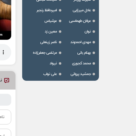
عادل میرزایی
امیرحافظ رنجبر
عرفان طهماسبی
عرشیاس
نوان
معین زد
مهدی احمدوند
ناصر زینعلی
بهنام بانی
مرتضی جعفرزاده
محمد کجوری
نیواد
جمشید پروانی
علی نواب
نظ