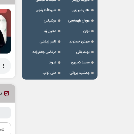
عادل میرزایی
امیرحافظ رنجبر
عرفان طهماسبی
عرشیاس
نوان
معین زد
مهدی احمدوند
ناصر زینعلی
بهنام بانی
مرتضی جعفرزاده
محمد کجوری
نیواد
جمشید پروانی
علی نواب
نظ