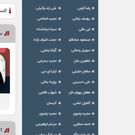
رضا کرمی
علی زند وکیلی
گلس
یوسف زمانی
مجید اصلاحی
ابی عالی
سینا درخشنده
سا
مسعود صادقلو
حجت اشرف زاده
سهیل رحمانی
گرشا رضایی
شاهین بنان
مجید یحیایی
سامان جلیلی
ایلیا ای جی
علی حسینی
روزبه بمانی
ماهان بهرام خان
شهاب فالجی
کامران تفتی
کیسان
مجید رضوی
مجید رضوی
احمد صفایی
میثم ابراهیمی
آخ
علیرضا روزگار
سیامک عباسی