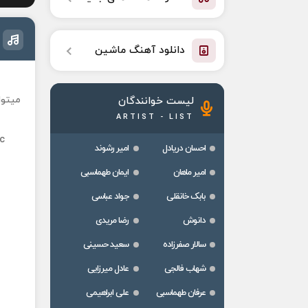
دانلود آهنگ ماشین
میتوا
لیست خوانندگان
ARTIST - LIST
c
احسان دریادل
امیر رشوند
امیر ماهان
ایمان طهماسبی
بابک خانقلی
جواد عباسی
دانوش
رضا مریدی
سالار صفرزاده
سعید حسینی
شهاب فالجی
عادل میرزایی
عرفان طهماسبی
علی ابراهیمی