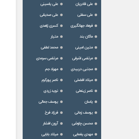
علی قادریان
علی یاسینی
علی سفلی
علی صدیقی
فرهاد جهانگیری
کسری زاهدی
ماکان بند
متیار
متین امینی
محمد لطفی
مرتضی اشرفی
مرتضی سرمدی
مجتبی دربیدی
مهراد جم
میلاد افضلی
ناصر پورکرم
ناصر زینعلی
نوید زردی
یاسان
یوسف جمالی
یوسف زمانی
فرزاد فرخ
محسن چاوشی
آرون افشار
مهدی یغمایی
میلاد بابایی