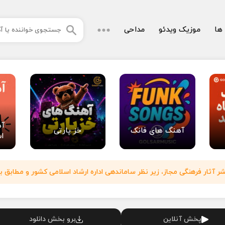
 ها
موزیک ویدئو
مداحی
آه
آهنگ های فانک
خز پارتی
اس
آثار فرهنگی مجاز، زیر نظر ساماندهی اداره ارشاد اسلامی کشور و مطابق با
پخش آنلاین
برو بخش دانلود