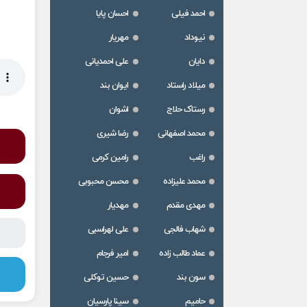
احمد فیلی
احسان پایا
نیوداد
مهریار
دایان
علی احمدیانی
میلاد راستاد
ایوان بند
رستاک حلاج
اشوان
محمد اصفهانی
رضا شیری
راغب
رامین کرمی
محمد علیزاده
محسن محبوبی
مهدی مقدم
مهدیار
شهاب فالجی
علی لهراسبی
عماد طالب زاده
امیر فرجام
سون بند
حسین توکلی
حامیم
سینا پارسیان