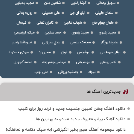
سهیل رحمانی
گرشا رضایی
شاهین بنان
مجید یحیایی
سامان جلیلی
ایلیا ای جی
علی حسینی
روزبه بمانی
ماهان بهرام خان
شهاب فالجی
کامران تفتی
کیسان
مجید رضوی
مجید رضوی
احمد صفایی
میثم ابراهیمی
علیرضا روزگار
سیامک عباسی
عادل میرزایی
امیرحافظ رنجبر
عرفان طهماسبی
عرشیاس
نوان
معین زد
مهدی احمدوند
ناصر زینعلی
بهنام بانی
مرتضی جعفرزاده
محمد کجوری
نیواد
جمشید پروانی
علی نواب
جدیدترین آهنگ ها
دانلود آهنگ جشن تعیین جنسیت جدید و ترند روز برای کلیپ
دانلود آهنگ پیانو معروف جدید مجموعه بهترین ها
دانلود مجموعه آهنگ صبح بخیر انگیزشی (به سبک دکلمه و نماهنگ)