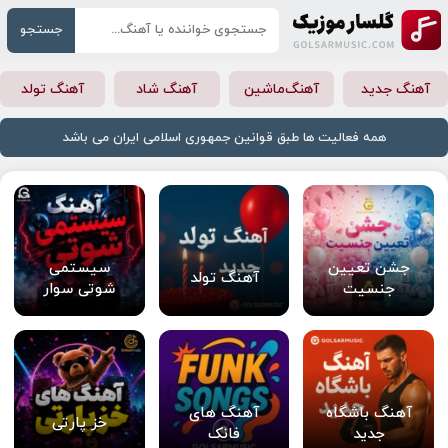
جستجو
آهنگ جدید
آهنگ‌ماشین
آهنگ شاد
آهنگ تولد
همه فعالیت ها طبق قوانین جمهوری اسلامی ایران می باشد
جشن تعیین
سیستمی
آهنگ تولد
جنسیت
شوتی سوار
آهنگ باشگاه
آهنگ های
خز پارتی
جدید
فانک