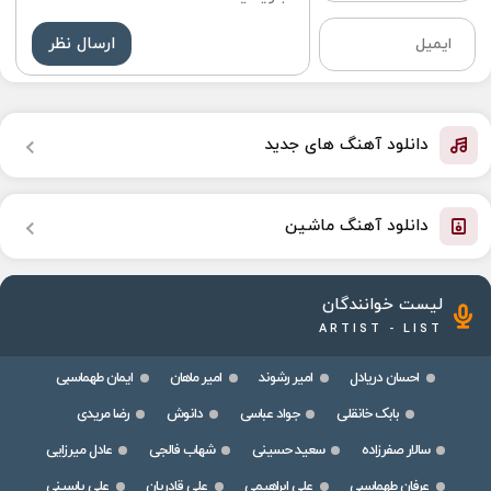
ارسال نظر
دانلود آهنگ های جدید
دانلود آهنگ ماشین
لیست خوانندگان
ARTIST - LIST
احسان دریادل
امیر رشوند
امیر ماهان
ایمان طهماسبی
بابک خانقلی
جواد عباسی
دانوش
رضا مریدی
سالار صفرزاده
سعید حسینی
شهاب فالجی
عادل میرزایی
عرفان طهماسبی
علی ابراهیمی
علی قادریان
علی یاسینی