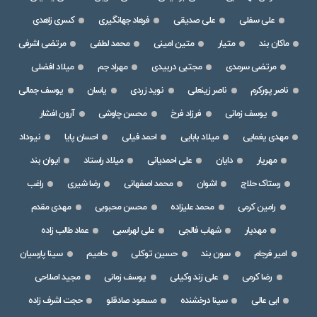
علی سفلی
علی صدیقی
فرهاد جهانگیری
کسری زاهدی
ماکان بند
متیار
متین امینی
محمد لطفی
مرتضی اشرفی
مرتضی سرمدی
مجتبی دربیدی
مهراد جم
میلاد افضلی
ناصر پورکرم
ناصر زینعلی
نوید زردی
یاسان
یوسف جمالی
یوسف زمانی
فرزاد فرخ
محسن چاوشی
آرون افشار
مهدی یغمایی
میلاد بابایی
احمد فیلی
احسان پایا
نیوداد
مهریار
دایان
علی احمدیانی
میلاد راستاد
ایوان بند
رستاک حلاج
اشوان
محمد اصفهانی
رضا شیری
راغب
رامین کرمی
محمد علیزاده
محسن محبوبی
مهدی مقدم
مهدیار
شهاب فالجی
علی لهراسبی
عماد طالب زاده
امیر فرجام
سون بند
حسین توکلی
حامیم
سینا پارسیان
رضا کرمی
علی زند وکیلی
یوسف زمانی
مجید اصلاحی
ابی عالی
سینا درخشنده
مسعود صادقلو
حجت اشرف زاده