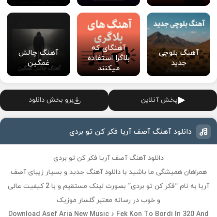
آهنگای که
آهنگ بلوچی
آهنگ چالش
بلاگرا استفاده
جدید
غمگین
میکنند
پخش آنلاین
برو بخش دانلود
دانلود آهنگ آصف آریا فکر کن تو بردی
دانلود آهنگ آصف آریا فکر کن تو بردی
همراهان همیشگی ما باشید با دانلود آهنگ جدید و بسیار زیبای آصف
آریا به نام “فکر کن تو بردی” بصورت لینک مستقیم و با 2 کیفیت عالی
و خوب در رسانه معتبر گلسار موزیک
Download Asef Aria New Music ♪ Fek Kon To Bordi In 320 And