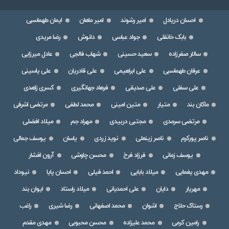
احسان دریادل
امیر رشوند
امیر ماهان
ایمان طهماسبی
بابک خانقلی
جواد عباسی
دانوش
رضا مریدی
سالار صفرزاده
سعید حسینی
شهاب فالجی
عادل میرزایی
عرفان طهماسبی
علی ابراهیمی
علی قادریان
علی یاسینی
علی سفلی
علی صدیقی
فرهاد جهانگیری
کسری زاهدی
ماکان بند
متیار
متین امینی
محمد لطفی
مرتضی اشرفی
مرتضی سرمدی
مجتبی دربیدی
مهراد جم
میلاد افضلی
ناصر پورکرم
ناصر زینعلی
نوید زردی
یاسان
یوسف جمالی
یوسف زمانی
فرزاد فرخ
محسن چاوشی
آرون افشار
مهدی یغمایی
میلاد بابایی
احمد فیلی
احسان پایا
نیوداد
مهریار
دایان
علی احمدیانی
میلاد راستاد
ایوان بند
رستاک حلاج
اشوان
محمد اصفهانی
رضا شیری
راغب
رامین کرمی
محمد علیزاده
محسن محبوبی
مهدی مقدم