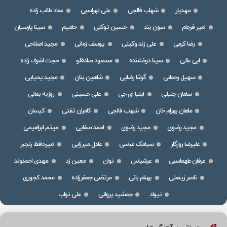
مهدیار
شهاب فالجی
علی لهراسبی
عماد طالب زاده
امیر فرجام
سون بند
حسین توکلی
حامیم
سینا پارسیان
رضا کرمی
علی زند وکیلی
یوسف زمانی
مجید اصلاحی
ابی عالی
سینا درخشنده
مسعود صادقلو
حجت اشرف زاده
سهیل رحمانی
گرشا رضایی
شاهین بنان
مجید یحیایی
سامان جلیلی
ایلیا ای جی
علی حسینی
روزبه بمانی
ماهان بهرام خان
شهاب فالجی
کامران تفتی
کیسان
مجید رضوی
مجید رضوی
احمد صفایی
میثم ابراهیمی
علیرضا روزگار
سیامک عباسی
عادل میرزایی
امیرحافظ رنجبر
عرفان طهماسبی
عرشیاس
نوان
معین زد
مهدی احمدوند
ناصر زینعلی
بهنام بانی
مرتضی جعفرزاده
محمد کجوری
نیواد
جمشید پروانی
علی نواب