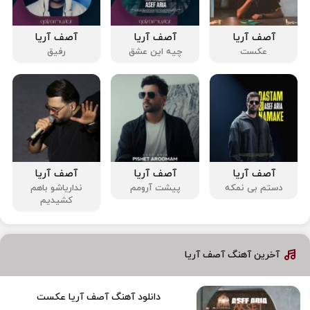
آصف آریا
آصف آریا
آصف آریا
عکست
چیه این عشق
رفیق
آصف آریا
آصف آریا
آصف آریا
دستم بی نمکه
پیشت آرومم
نداریاشو باهم
کشیدیم
آخرین آهنگ آصف آریا
دانلود آهنگ آصف آریا عکست