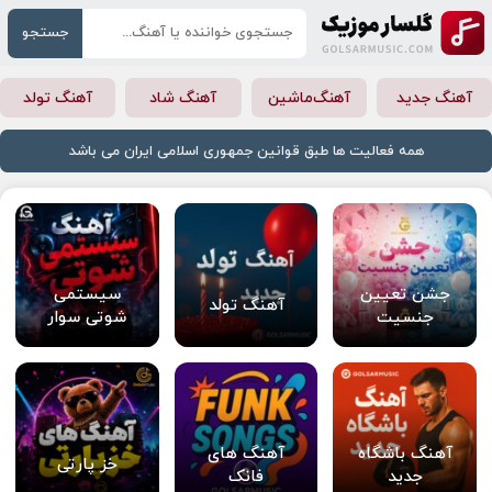
جستجو
آهنگ جدید
آهنگ‌ماشین
آهنگ شاد
آهنگ تولد
همه فعالیت ها طبق قوانین جمهوری اسلامی ایران می باشد
جشن تعیین
سیستمی
آهنگ تولد
جنسیت
شوتی سوار
آهنگ باشگاه
آهنگ های
خز پارتی
جدید
فانک