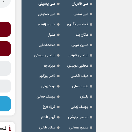
علی قادریان
علی یاسینی
علی سفلی
علی صدیقی
فرهاد جهانگیری
کسری زاهدی
ماکان بند
متیار
متین امینی
محمد لطفی
مرتضی اشرفی
مرتضی سرمدی
مجتبی دربیدی
مهراد جم
میلاد افضلی
ناصر پورکرم
ناصر زینعلی
نوید زردی
یاسان
یوسف جمالی
یوسف زمانی
فرزاد فرخ
محسن چاوشی
آرون افشار
مهدی یغمایی
میلاد بابایی
گلس