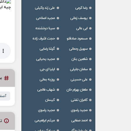
رضا کرمی
علی زند وکیلی
یوسف زمانی
مجید اصلاحی
ابی عالی
سینا درخشنده
مسعود صادقلو
حجت اشرف زاده
سهیل رحمانی
گرشا رضایی
شاهین بنان
مجید یحیایی
سامان جلیلی
ایلیا ای جی
ب
علی حسینی
روزبه بمانی
ماهان بهرام خان
شهاب فالجی
آصف 
کامران تفتی
کیسان
مجید رضوی
مجید رضوی
احمد صفایی
میثم ابراهیمی
ت
علیرضا روزگار
سیامک عباسی