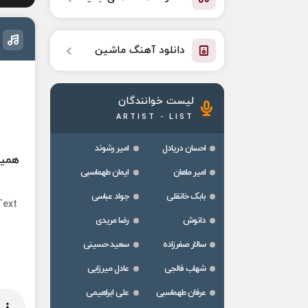
دانلود آهنگ ماشین
لیست خوانندگان
ARTIST - LIST
احسان دریادل
امیر رشوند
همین
امیر ماهان
ایمان طهماسبی
بابک خانقلی
جواد عباسی
Text
دانوش
رضا مریدی
سالار صفرزاده
سعید حسینی
شهاب فالجی
عادل میرزایی
عرفان طهماسبی
علی ابراهیمی