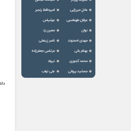
عادل میرزایی
امیرحافظ رنجبر
عرفان طهماسبی
عرشیاس
نوان
معین زد
مهدی احمدوند
ناصر زینعلی
بهنام بانی
مرتضی جعفرزاده
محمد کجوری
نیواد
جمشید پروانی
علی نواب
دان