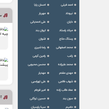
احمد فیلی
احسان پایا
نیوداد
مهریار
س
دایان
علی احمدیانی
میلاد راستاد
ایوان بند
رستاک حلاج
اشوان
محمد اصفهانی
رضا شیری
راغب
رامین کرمی
محمد علیزاده
محسن محبوبی
مهدی مقدم
مهدیار
شهاب فالجی
علی لهراسبی
عماد طالب زاده
امیر فرجام
آ
سون بند
حسین توکلی
حامیم
سینا پارسیان