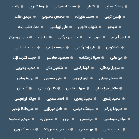
رستاک حلاج
اشوان
محمد اصفهانی
رضا شیری
راغب
رامین کرمی
محمد علیزاده
محسن محبوبی
مهدی مقدم
مهدیار
شهاب فالجی
علی لهراسبی
عماد طالب زاده
امیر فرجام
سون بند
حسین توکلی
حامیم
سینا پارسیان
رضا کرمی
علی زند وکیلی
یوسف زمانی
مجید اصلاحی
ابی عالی
سینا درخشنده
مسعود صادقلو
حجت اشرف زاده
سهیل رحمانی
گرشا رضایی
شاهین بنان
مجید یحیایی
سامان جلیلی
ایلیا ای جی
علی حسینی
روزبه بمانی
ماهان بهرام خان
شهاب فالجی
کامران تفتی
کیسان
مجید رضوی
مجید رضوی
احمد صفایی
میثم ابراهیمی
علیرضا روزگار
سیامک عباسی
عادل میرزایی
امیرحافظ رنجبر
عرفان طهماسبی
عرشیاس
نوان
معین زد
مهدی احمدوند
ناصر زینعلی
بهنام بانی
مرتضی جعفرزاده
محمد کجوری