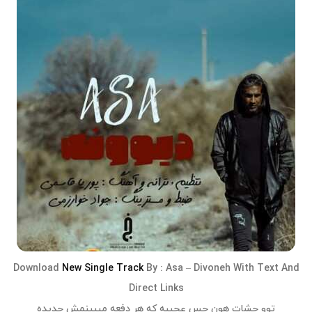
Download
New Single Track
By :
Asa
–
Divoneh
With Text And
Direct Links
توو چشات هون حس عجیبه که هر دفعه میبینمش جدیده