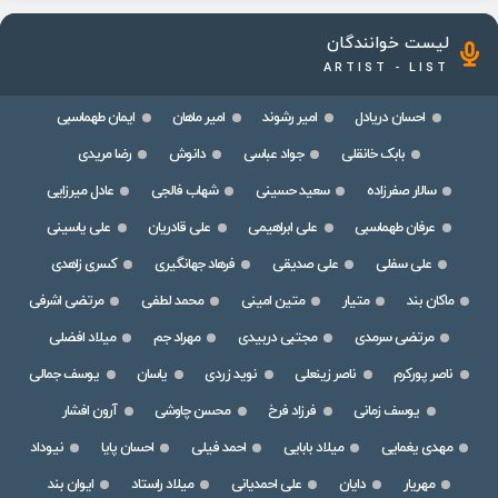
لیست خوانندگان
ARTIST - LIST
احسان دریادل
امیر رشوند
امیر ماهان
ایمان طهماسبی
بابک خانقلی
جواد عباسی
دانوش
رضا مریدی
سالار صفرزاده
سعید حسینی
شهاب فالجی
عادل میرزایی
عرفان طهماسبی
علی ابراهیمی
علی قادریان
علی یاسینی
علی سفلی
علی صدیقی
فرهاد جهانگیری
کسری زاهدی
ماکان بند
متیار
متین امینی
محمد لطفی
مرتضی اشرفی
مرتضی سرمدی
مجتبی دربیدی
مهراد جم
میلاد افضلی
ناصر پورکرم
ناصر زینعلی
نوید زردی
یاسان
یوسف جمالی
یوسف زمانی
فرزاد فرخ
محسن چاوشی
آرون افشار
مهدی یغمایی
میلاد بابایی
احمد فیلی
احسان پایا
نیوداد
مهریار
دایان
علی احمدیانی
میلاد راستاد
ایوان بند