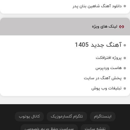
دانلود آهنگ شاهین بنان پدر
لینک های ویژه
آهنگ جدید 1405
پروژه افترافکت
هاست وردپرس
پخش آهنگ در سایت
تبلیغات وب پوش
اینستاگرام
تلگرام گلسارموزیک
کانال یوتوب
نقشه سایت
سیاست حفظ حریم خصوصی