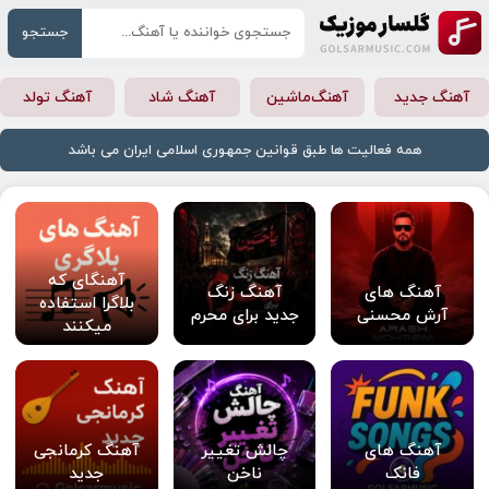
جستجو
آهنگ جدید
آهنگ‌ماشین
آهنگ شاد
آهنگ تولد
همه فعالیت ها طبق قوانین جمهوری اسلامی ایران می باشد
آهنگای که
آهنگ های
آهنگ زنگ
بلاگرا استفاده
آرش محسنی
جدید برای محرم
میکنند
آهنگ های
چالش تغییر
آهنگ کرمانجی
فانک
ناخن
جدید