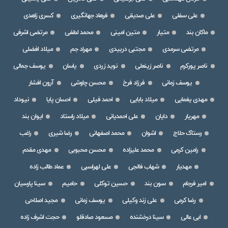
علی سفلی
علی صدیقی
فرهاد جهانگیری
کسری زاهدی
ماکان بند
متیار
متین امینی
محمد لطفی
مرتضی اشرفی
مرتضی سرمدی
مجتبی دربیدی
مهراد جم
میلاد افضلی
ناصر پورکرم
ناصر زینعلی
نوید زردی
یاسان
یوسف جمالی
یوسف زمانی
فرزاد فرخ
محسن چاوشی
آرون افشار
مهدی یغمایی
میلاد بابایی
احمد فیلی
احسان پایا
نیوداد
مهریار
دایان
علی احمدیانی
میلاد راستاد
ایوان بند
رستاک حلاج
اشوان
محمد اصفهانی
رضا شیری
راغب
رامین کرمی
محمد علیزاده
محسن محبوبی
مهدی مقدم
مهدیار
شهاب فالجی
علی لهراسبی
عماد طالب زاده
امیر فرجام
سون بند
حسین توکلی
حامیم
سینا پارسیان
رضا کرمی
علی زند وکیلی
یوسف زمانی
مجید اصلاحی
ابی عالی
سینا درخشنده
مسعود صادقلو
حجت اشرف زاده