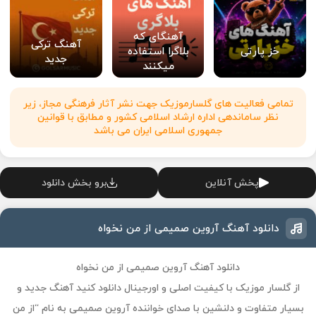
آهنگای که
آهنگ ترکی
خز پارتی
بلاگرا استفاده
جدید
میکنند
تمامی فعالیت های گلسارموزیک جهت نشر آثار فرهنگی مجاز، زیر
نظر ساماندهی اداره ارشاد اسلامی کشور و مطابق با قوانین
جمهوری اسلامی ایران می باشد
پخش آنلاین
برو بخش دانلود
دانلود آهنگ آروین صمیمی از من نخواه
دانلود آهنگ آروین صمیمی از من نخواه
از گلسار موزیک با کیفیت اصلی و اورجینال دانلود کنید آهنگ جدید و
بسیار متفاوت و دلنشین با صدای خواننده آروین صمیمی به نام “از من