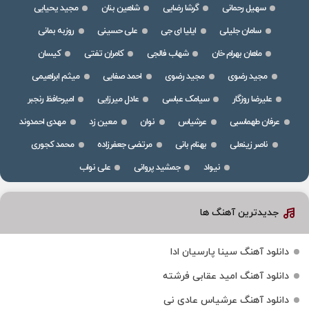
سهیل رحمانی
گرشا رضایی
شاهین بنان
مجید یحیایی
سامان جلیلی
ایلیا ای جی
علی حسینی
روزبه بمانی
ماهان بهرام خان
شهاب فالجی
کامران تفتی
کیسان
مجید رضوی
مجید رضوی
احمد صفایی
میثم ابراهیمی
علیرضا روزگار
سیامک عباسی
عادل میرزایی
امیرحافظ رنجبر
عرفان طهماسبی
عرشیاس
نوان
معین زد
مهدی احمدوند
ناصر زینعلی
بهنام بانی
مرتضی جعفرزاده
محمد کجوری
نیواد
جمشید پروانی
علی نواب
جدیدترین آهنگ ها
دانلود آهنگ سینا پارسیان ادا
دانلود آهنگ امید عقابی فرشته
دانلود آهنگ عرشیاس عادی نی