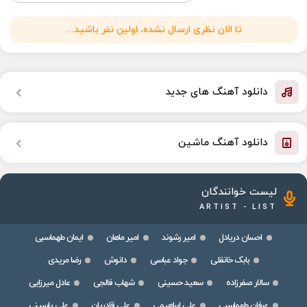
تا الان نظری ارسال نشده، اولین نفر باشید...
دانلود آهنگ های جدید
دانلود آهنگ ماشین
لیست خوانندگان
ARTIST - LIST
احسان دریادل
امیر رشوند
امیر ماهان
ایمان طهماسبی
بابک خانقلی
جواد عباسی
دانوش
رضا مریدی
سالار صفرزاده
سعید حسینی
شهاب فالجی
عادل میرزایی
عرفان طهماسبی
علی ابراهیمی
علی قادریان
علی یاسینی