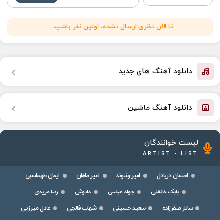
تا الان نظری ارسال نشده، اولین نفر باشید...
دانلود آهنگ های جدید
دانلود آهنگ ماشین
لیست خوانندگان
ARTIST - LIST
احسان دریادل
امیر رشوند
امیر ماهان
ایمان طهماسبی
بابک خانقلی
جواد عباسی
دانوش
رضا مریدی
سالار صفرزاده
سعید حسینی
شهاب فالجی
عادل میرزایی