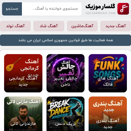
جستجو
آهنگ جدید
آهنگ‌ماشین
آهنگ شاد
آهنگ تولد
همه فعالیت ها طبق قوانین جمهوری اسلامی ایران می باشد
آهنگ های
چالش تغییر
آهنگ کرمانجی
فانک
ناخن
جدید
آهنگ بندری
بریک دنس
مازندرانی لاتی
جدید