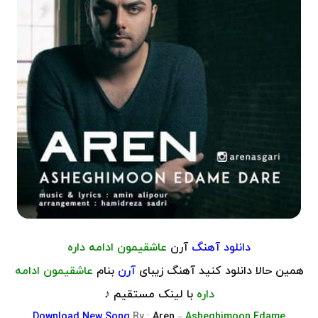
دانلود آهنگ
آرن
عاشقیمون ادامه داره
همین حالا دانلود کنید آهنگ زیبای
آرن
بنام
عاشقیمون ادامه
داره
با لینک مستقیم ♪
Download
New Song
By :
Aren
–
Asheghimoon Edame