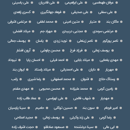
عرفان طهماسبی
علی ابراهیمی
علی قادریان
علی یاسینی
علی سفلی
علی صدیقی
فرهاد جهانگیری
کسری زاهدی
ماکان بند
متیار
متین امینی
محمد لطفی
مرتضی اشرفی
مرتضی سرمدی
مجتبی دربیدی
مهراد جم
میلاد افضلی
ناصر پورکرم
ناصر زینعلی
نوید زردی
یاسان
یوسف جمالی
یوسف زمانی
فرزاد فرخ
محسن چاوشی
آرون افشار
مهدی یغمایی
میلاد بابایی
احمد فیلی
احسان پایا
نیوداد
مهریار
دایان
علی احمدیانی
میلاد راستاد
ایوان بند
رستاک حلاج
اشوان
محمد اصفهانی
رضا شیری
راغب
رامین کرمی
محمد علیزاده
محسن محبوبی
مهدی مقدم
مهدیار
شهاب فالجی
علی لهراسبی
عماد طالب زاده
امیر فرجام
سون بند
حسین توکلی
حامیم
سینا پارسیان
رضا کرمی
علی زند وکیلی
یوسف زمانی
مجید اصلاحی
ابی عالی
سینا درخشنده
مسعود صادقلو
حجت اشرف زاده