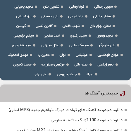
سهیل رحمانی
گرشا رضایی
شاهین بنان
مجید یحیایی
سامان جلیلی
ایلیا ای جی
علی حسینی
روزبه بمانی
ماهان بهرام خان
شهاب فالجی
کامران تفتی
کیسان
مجید رضوی
مجید رضوی
احمد صفایی
میثم ابراهیمی
علیرضا روزگار
سیامک عباسی
عادل میرزایی
امیرحافظ رنجبر
عرفان طهماسبی
عرشیاس
نوان
معین زد
مهدی احمدوند
ناصر زینعلی
بهنام بانی
مرتضی جعفرزاده
محمد کجوری
نیواد
جمشید پروانی
علی نواب
جدیدترین آهنگ ها
دانلود مجموعه آهنگ های تولدت مبارک خواهرم جدید (MP3 اصلی)
دانلود مجموعه 100 آهنگ عاشقانه خارجی
دانلود مجموعه کامل آهنگ های ایرج مهدیان MP3 جدید قدیم