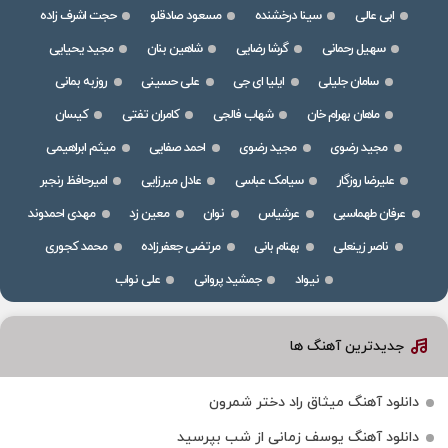
ابی عالی
سینا درخشنده
مسعود صادقلو
حجت اشرف زاده
سهیل رحمانی
گرشا رضایی
شاهین بنان
مجید یحیایی
سامان جلیلی
ایلیا ای جی
علی حسینی
روزبه بمانی
ماهان بهرام خان
شهاب فالجی
کامران تفتی
کیسان
مجید رضوی
مجید رضوی
احمد صفایی
میثم ابراهیمی
علیرضا روزگار
سیامک عباسی
عادل میرزایی
امیرحافظ رنجبر
عرفان طهماسبی
عرشیاس
نوان
معین زد
مهدی احمدوند
ناصر زینعلی
بهنام بانی
مرتضی جعفرزاده
محمد کجوری
نیواد
جمشید پروانی
علی نواب
جدیدترین آهنگ ها
دانلود آهنگ میثاق راد دختر شمرون
دانلود آهنگ یوسف زمانی از شب بپرسید