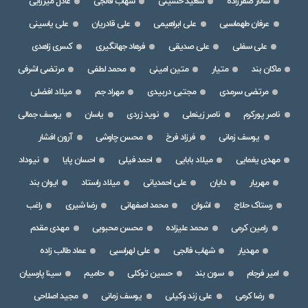
سالار صفرزاده
سعید حسینی
شهاب فالجی
عادل میرزایی
عرفان طهماسبی
علی ابراهیمی
علی قادریان
علی یاسینی
علی سفلی
علی صدیقی
فرهاد جهانگیری
کسری زاهدی
ماکان بند
متیار
متین امینی
محمد لطفی
مرتضی اشرفی
مرتضی سرمدی
مجتبی دربیدی
مهراد جم
میلاد افضلی
ناصر پورکرم
ناصر زینعلی
نوید زردی
یاسان
یوسف جمالی
یوسف زمانی
فرزاد فرخ
محسن چاوشی
آرون افشار
مهدی یغمایی
میلاد بابایی
احمد فیلی
احسان پایا
نیوداد
مهریار
دایان
علی احمدیانی
میلاد راستاد
ایوان بند
رستاک حلاج
اشوان
محمد اصفهانی
رضا شیری
راغب
رامین کرمی
محمد علیزاده
محسن محبوبی
مهدی مقدم
مهدیار
شهاب فالجی
علی لهراسبی
عماد طالب زاده
امیر فرجام
سون بند
حسین توکلی
حامیم
سینا پارسیان
رضا کرمی
علی زند وکیلی
یوسف زمانی
مجید اصلاحی