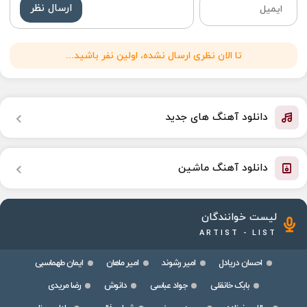
ارسال نظر
تا الان نظری ارسال نشده، اولین نفر باشید...
دانلود آهنگ های جدید
دانلود آهنگ ماشین
لیست خوانندگان
ARTIST - LIST
احسان دریادل
امیر رشوند
امیر ماهان
ایمان طهماسبی
بابک خانقلی
جواد عباسی
دانوش
رضا مریدی