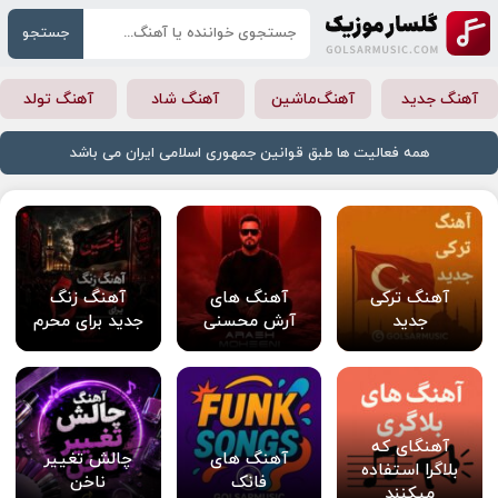
جستجو
آهنگ جدید
آهنگ‌ماشین
آهنگ شاد
آهنگ تولد
همه فعالیت ها طبق قوانین جمهوری اسلامی ایران می باشد
آهنگ ترکی
آهنگ های
آهنگ زنگ
جدید
آرش محسنی
جدید برای محرم
آهنگای که
آهنگ های
چالش تغییر
بلاگرا استفاده
فانک
ناخن
میکنند