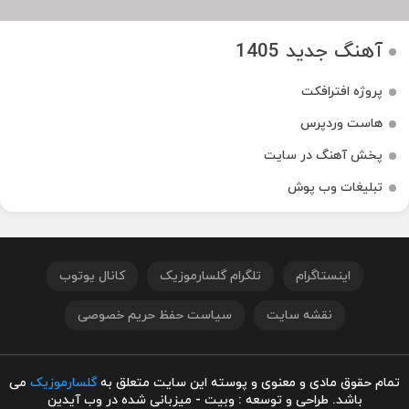
آهنگ جدید 1405
پروژه افترافکت
هاست وردپرس
پخش آهنگ در سایت
تبلیغات وب پوش
اینستاگرام
تلگرام گلسارموزیک
کانال یوتوب
نقشه سایت
سیاست حفظ حریم خصوصی
تمام حقوق مادی و معنوی و پوسته این سایت متعلق به
گلسارموزیک
می
باشد. طراحی و توسعه : وبیت - میزبانی شده در وب آیدین