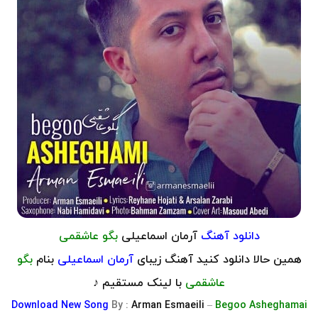
دانلود آهنگ
آرمان اسماعیلی
بگو عاشقمی
همین حالا دانلود کنید آهنگ زیبای
آرمان اسماعیلی
بنام
بگو
عاشقمی
با لینک مستقیم ♪
Download
New Song
By :
Arman Esmaeili
–
Begoo Asheghamai