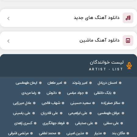
دانلود آهنگ های جدید
دانلود آهنگ ماشین
لیست خوانندگان
ARTIST - LIST
احسان دریادل
امیر رشوند
امیر ماهان
ایمان طهماسبی
بابک خانقلی
جواد عباسی
دانوش
رضا مریدی
سالار صفرزاده
سعید حسینی
شهاب فالجی
عادل میرزایی
عرفان طهماسبی
علی ابراهیمی
علی قادریان
علی یاسینی
علی سفلی
علی صدیقی
فرهاد جهانگیری
کسری زاهدی
ماکان بند
متیار
متین امینی
محمد لطفی
مرتضی اشرفی