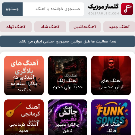
جستجو
آهنگ جدید
آهنگ‌ماشین
آهنگ شاد
آهنگ تولد
همه فعالیت ها طبق قوانین جمهوری اسلامی ایران می باشد
آهنگای که
آهنگ های
آهنگ زنگ
بلاگرا استفاده
آرش محسنی
جدید برای محرم
میکنند
آهنگ های
چالش تغییر
آهنگ کرمانجی
فانک
ناخن
جدید