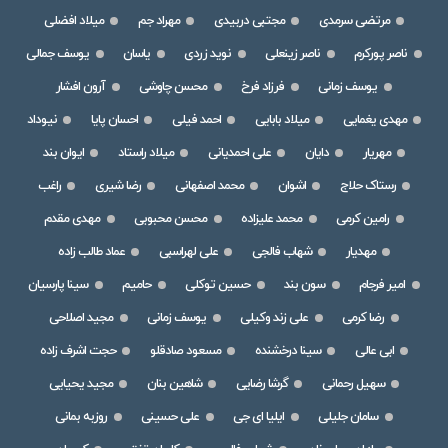
مرتضی سرمدی
مجتبی دربیدی
مهراد جم
میلاد افضلی
ناصر پورکرم
ناصر زینعلی
نوید زردی
یاسان
یوسف جمالی
یوسف زمانی
فرزاد فرخ
محسن چاوشی
آرون افشار
مهدی یغمایی
میلاد بابایی
احمد فیلی
احسان پایا
نیوداد
مهریار
دایان
علی احمدیانی
میلاد راستاد
ایوان بند
رستاک حلاج
اشوان
محمد اصفهانی
رضا شیری
راغب
رامین کرمی
محمد علیزاده
محسن محبوبی
مهدی مقدم
مهدیار
شهاب فالجی
علی لهراسبی
عماد طالب زاده
امیر فرجام
سون بند
حسین توکلی
حامیم
سینا پارسیان
رضا کرمی
علی زند وکیلی
یوسف زمانی
مجید اصلاحی
ابی عالی
سینا درخشنده
مسعود صادقلو
حجت اشرف زاده
سهیل رحمانی
گرشا رضایی
شاهین بنان
مجید یحیایی
سامان جلیلی
ایلیا ای جی
علی حسینی
روزبه بمانی