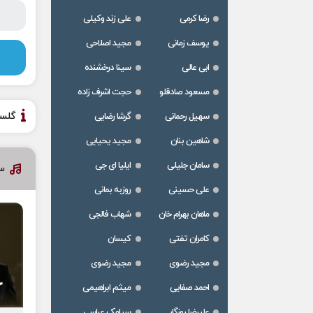
رضا کرمی
علی زند وکیلی
یوسف زمانی
مجید اصلاحی
ابی عالی
سینا درخشنده
مسعود صادقلو
حجت اشرف زاده
گلس
سهیل رحمانی
گرشا رضایی
شاهین بنان
مجید یحیایی
سامان جلیلی
ایلیا ای جی
سا
علی حسینی
روزبه بمانی
ماهان بهرام خان
شهاب فالجی
کامران تفتی
کیسان
مجید رضوی
مجید رضوی
احمد صفایی
میثم ابراهیمی
علیرضا روزگار
سیامک عباسی