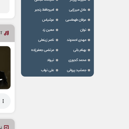
عادل میرزایی
امیرحافظ رنجبر
عرفان طهماسبی
عرشیاس
نوان
معین زد
آخ
مهدی احمدوند
ناصر زینعلی
بهنام بانی
مرتضی جعفرزاده
محمد کجوری
نیواد
جمشید پروانی
علی نواب
نظ