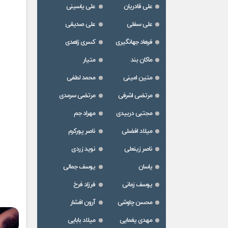
علی قادریان
علی یاسینی
علی سفلی
علی صدیقی
فرهاد جهانگیری
کسری زاهدی
ماکان بند
متیار
متین امینی
محمد لطفی
مرتضی اشرفی
مرتضی سرمدی
مجتبی دربیدی
مهراد جم
میلاد افضلی
ناصر پورکرم
ناصر زینعلی
نوید زردی
یاسان
یوسف جمالی
یوسف زمانی
فرزاد فرخ
محسن چاوشی
آرون افشار
مهدی یغمایی
میلاد بابایی