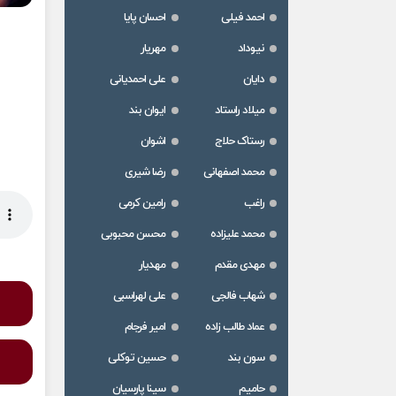
احمد فیلی
احسان پایا
نیوداد
مهریار
دایان
علی احمدیانی
میلاد راستاد
ایوان بند
رستاک حلاج
اشوان
محمد اصفهانی
رضا شیری
راغب
رامین کرمی
محمد علیزاده
محسن محبوبی
مهدی مقدم
مهدیار
شهاب فالجی
علی لهراسبی
عماد طالب زاده
امیر فرجام
سون بند
حسین توکلی
حامیم
سینا پارسیان