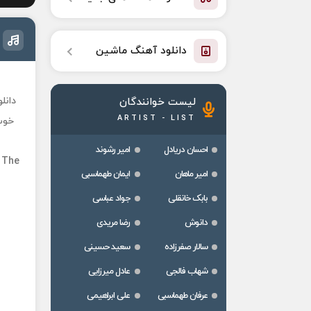
دانلود آهنگ ماشین
دانل
لیست خوانندگان
ARTIST - LIST
احسان دریادل
امیر رشوند
 The
امیر ماهان
ایمان طهماسبی
بابک خانقلی
جواد عباسی
دانوش
رضا مریدی
سالار صفرزاده
سعید حسینی
شهاب فالجی
عادل میرزایی
عرفان طهماسبی
علی ابراهیمی