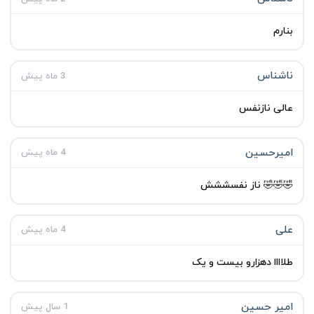
بنارم
ناشناس
3 ماه پیش
عالی نازنفس
امیرحسین
4 ماه پیش
🤣🤣🤣 ناز نفسششش
علی
4 ماه پیش
طلاااا دهزارو بیست و یک
امیر حسین
1 سال پیش