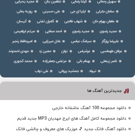
سهیل رحمانی
گرشا رضایی
شاهین بنان
مجید یحیایی
سامان جلیلی
ایلیا ای جی
علی حسینی
روزبه بمانی
ماهان بهرام خان
شهاب فالجی
کامران تفتی
کیسان
مجید رضوی
مجید رضوی
احمد صفایی
میثم ابراهیمی
علیرضا روزگار
سیامک عباسی
عادل میرزایی
امیرحافظ رنجبر
عرفان طهماسبی
عرشیاس
نوان
معین زد
مهدی احمدوند
ناصر زینعلی
بهنام بانی
مرتضی جعفرزاده
محمد کجوری
نیواد
جمشید پروانی
علی نواب
جدیدترین آهنگ ها
دانلود مجموعه 100 آهنگ عاشقانه خارجی
دانلود مجموعه کامل آهنگ های ایرج مهدیان MP3 جدید قدیم
دانلود آهنگ فانک جدید 🎵 موزیک‌ های معروف و چالشی فانک