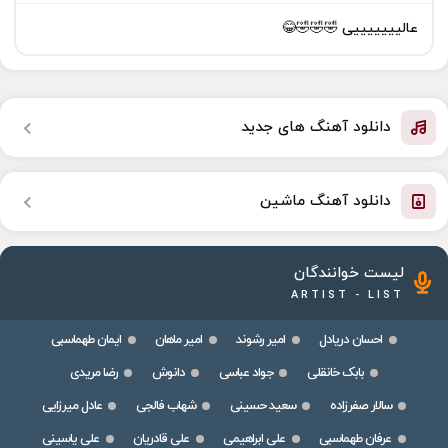
عالیییییییی 🤣🤣🤣😂
دانلود آهنگ های جدید
دانلود آهنگ ماشین
لیست خوانندگان
ARTIST - LIST
احسان دریادل
امیر رشوند
امیر ماهان
ایمان طهماسبی
بابک خانقلی
جواد عباسی
دانوش
رضا مریدی
سالار صفرزاده
سعید حسینی
شهاب فالجی
عادل میرزایی
عرفان طهماسبی
علی ابراهیمی
علی قادریان
علی یاسینی