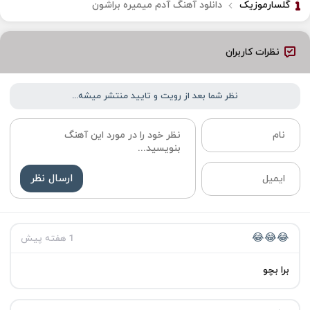
گلسارموزیک
دانلود آهنگ آدم میمیره براشون
نظرات کاربران
نظر شما بعد از رویت و تایید منتشر میشه...
ارسال نظر
😂😂😂
1 هفته پیش
برا بچو