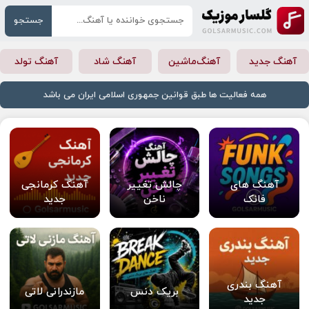
جستجو
آهنگ جدید
آهنگ‌ماشین
آهنگ شاد
آهنگ تولد
همه فعالیت ها طبق قوانین جمهوری اسلامی ایران می باشد
آهنگ های
چالش تغییر
آهنگ کرمانجی
فانک
ناخن
جدید
آهنگ بندری
بریک دنس
مازندرانی لاتی
جدید