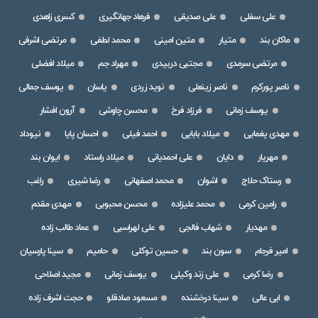
علی سفلی
علی صدیقی
فرهاد جهانگیری
کسری زاهدی
ماکان بند
متیار
متین امینی
محمد لطفی
مرتضی اشرفی
مرتضی سرمدی
مجتبی دربیدی
مهراد جم
میلاد افضلی
ناصر پورکرم
ناصر زینعلی
نوید زردی
یاسان
یوسف جمالی
یوسف زمانی
فرزاد فرخ
محسن چاوشی
آرون افشار
مهدی یغمایی
میلاد بابایی
احمد فیلی
احسان پایا
نیوداد
مهریار
دایان
علی احمدیانی
میلاد راستاد
ایوان بند
رستاک حلاج
اشوان
محمد اصفهانی
رضا شیری
راغب
رامین کرمی
محمد علیزاده
محسن محبوبی
مهدی مقدم
مهدیار
شهاب فالجی
علی لهراسبی
عماد طالب زاده
امیر فرجام
سون بند
حسین توکلی
حامیم
سینا پارسیان
رضا کرمی
علی زند وکیلی
یوسف زمانی
مجید اصلاحی
ابی عالی
سینا درخشنده
مسعود صادقلو
حجت اشرف زاده