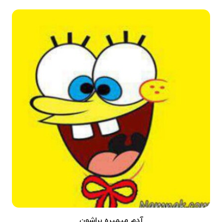
آدم میمیره براشون