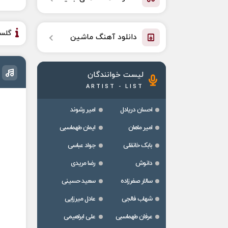
گلس
دانلود آهنگ ماشین
لیست خوانندگان
ARTIST - LIST
احسان دریادل
امیر رشوند
امیر ماهان
ایمان طهماسبی
بابک خانقلی
جواد عباسی
دانوش
رضا مریدی
سالار صفرزاده
سعید حسینی
شهاب فالجی
عادل میرزایی
عرفان طهماسبی
علی ابراهیمی