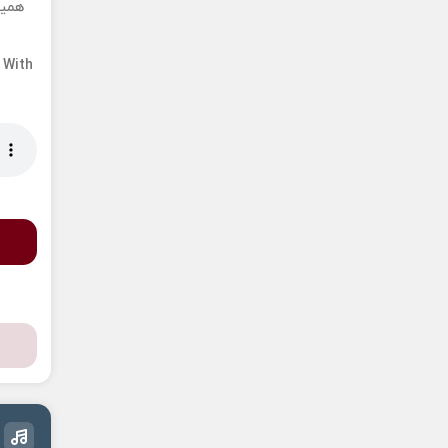
همین
i
With