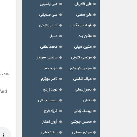
علی قادریان
علی یاسینی
علی سفلی
علی صدیقی
فرهاد جهانگیری
کسری زاهدی
ماکان بند
متیار
متین امینی
محمد لطفی
مرتضی اشرفی
مرتضی سرمدی
مجتبی دربیدی
مهراد جم
همینک
میلاد افضلی
ناصر پورکرم
ناصر زینعلی
نوید زردی
 And
یاسان
یوسف جمالی
یوسف زمانی
فرزاد فرخ
محسن چاوشی
آرون افشار
مهدی یغمایی
میلاد بابایی