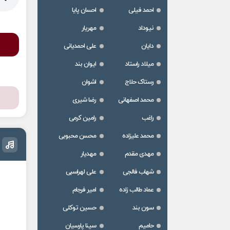
احمد فیلی
احسان پایا
نیوداد
مهریار
دایان
علی احمدیانی
میلاد راستاد
ایوان بند
رستاک حلاج
اشوان
محمد اصفهانی
رضا شیری
راغب
رامین کرمی
محمد علیزاده
محسن محبوبی
مهدی مقدم
مهدیار
شهاب فالجی
علی لهراسبی
عماد طالب زاده
امیر فرجام
سون بند
حسین توکلی
حامیم
سینا پارسیان