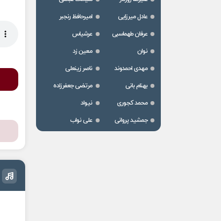
عادل میرزایی
امیرحافظ رنجبر
عرفان طهماسبی
عرشیاس
نوان
معین زد
مهدی احمدوند
ناصر زینعلی
بهنام بانی
مرتضی جعفرزاده
محمد کجوری
نیواد
جمشید پروانی
علی نواب