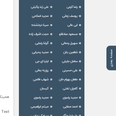
رضا کرمی
علی زند وکیلی
یوسف زمانی
مجید اصلاحی
ابی عالی
سینا درخشنده
مسعود صادقلو
حجت اشرف زاده
سهیل رحمانی
گرشا رضایی
صفحه بعدی
شاهین بنان
مجید یحیایی
سامان جلیلی
ایلیا ای جی
علی حسینی
روزبه بمانی
ماهان بهرام خان
شهاب فالجی
کامران تفتی
کیسان
همینک 
مجید رضوی
مجید رضوی
احمد صفایی
میثم ابراهیمی
 Text
علیرضا روزگار
سیامک عباسی