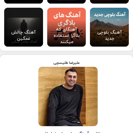
آهنگای که
آهنگ بلوچی
آهنگ چالش
بلاگرا استفاده
جدید
غمگین
میکنند
علیرضا طلیسچی