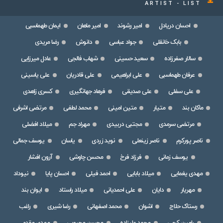
ARTIST - LIST
احسان دریادل
امیر رشوند
امیر ماهان
ایمان طهماسبی
بابک خانقلی
جواد عباسی
دانوش
رضا مریدی
سالار صفرزاده
سعید حسینی
شهاب فالجی
عادل میرزایی
عرفان طهماسبی
علی ابراهیمی
علی قادریان
علی یاسینی
علی سفلی
علی صدیقی
فرهاد جهانگیری
کسری زاهدی
ماکان بند
متیار
متین امینی
محمد لطفی
مرتضی اشرفی
مرتضی سرمدی
مجتبی دربیدی
مهراد جم
میلاد افضلی
ناصر پورکرم
ناصر زینعلی
نوید زردی
یاسان
یوسف جمالی
یوسف زمانی
فرزاد فرخ
محسن چاوشی
آرون افشار
مهدی یغمایی
میلاد بابایی
احمد فیلی
احسان پایا
نیوداد
مهریار
دایان
علی احمدیانی
میلاد راستاد
ایوان بند
رستاک حلاج
اشوان
محمد اصفهانی
رضا شیری
راغب