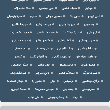
رامین کرمی
محمد علیزاده
محسن محبوبی
مهدی مقدم
مهدیار
شهاب فالجی
علی لهراسبی
عماد طالب زاده
امیر فرجام
سون بند
حسین توکلی
حامیم
سینا پارسیان
رضا کرمی
علی زند وکیلی
یوسف زمانی
مجید اصلاحی
ابی عالی
سینا درخشنده
مسعود صادقلو
حجت اشرف زاده
سهیل رحمانی
گرشا رضایی
شاهین بنان
مجید یحیایی
سامان جلیلی
ایلیا ای جی
علی حسینی
روزبه بمانی
ماهان بهرام خان
شهاب فالجی
کامران تفتی
کیسان
مجید رضوی
مجید رضوی
احمد صفایی
میثم ابراهیمی
علیرضا روزگار
سیامک عباسی
عادل میرزایی
امیرحافظ رنجبر
عرفان طهماسبی
عرشیاس
نوان
معین زد
مهدی احمدوند
ناصر زینعلی
بهنام بانی
مرتضی جعفرزاده
محمد کجوری
نیواد
جمشید پروانی
علی نواب