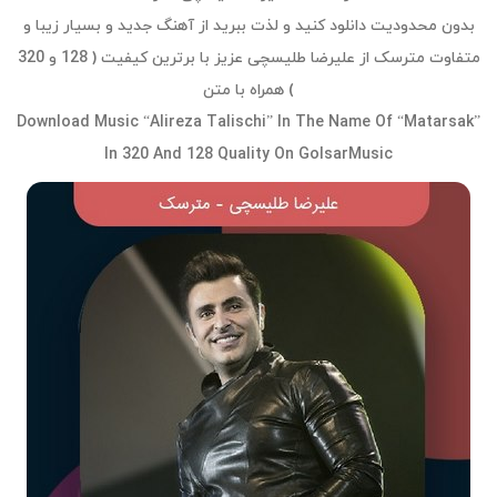
بدون محدودیت دانلود کنید و لذت ببرید از آهنگ جدید و بسیار زیبا و
متفاوت مترسک از علیرضا طلیسچی عزیز با برترین کیفیت ( 128 و 320
) همراه با متن
Download Music “Alireza Talischi” In The Name Of “Matarsak”
In 320 And 128 Quality On GolsarMusic