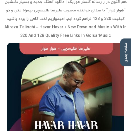
هم اکنون در ر رسانه گلسار موزیک | دانلود آهنگ جدید و بسیار دلنشین
“هوار هوار” با صدای خواننده محبوب علیرضا طلیسچی بهمراه متن و دو
کیفیت 320 و 128 فراهم کرده ایم، امیدواریم لذت کافی را برده باشید
Alireza Talischi – Havar Havar » New Download Music » With In
320 And 128 Quality Free Links In GolsarMusic
صفحه بعدی