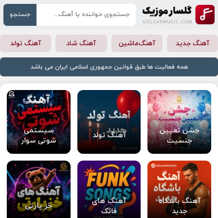
جستجو
آهنگ جدید
آهنگ‌ماشین
آهنگ شاد
آهنگ تولد
همه فعالیت ها طبق قوانین جمهوری اسلامی ایران می باشد
جشن تعیین
سیستمی
آهنگ تولد
جنسیت
شوتی سوار
آهنگ باشگاه
آهنگ های
خز پارتی
جدید
فانک