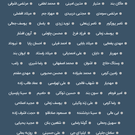
ماکان بند
متیار
متین امینی
محمد لطفی
مرتضی اشرفی
مرتضی سرمدی
مجتبی دربیدی
مهراد جم
میلاد افضلی
ناصر پورکرم
ناصر زینعلی
نوید زردی
یاسان
یوسف جمالی
یوسف زمانی
فرزاد فرخ
محسن چاوشی
آرون افشار
مهدی یغمایی
میلاد بابایی
احمد فیلی
احسان پایا
نیوداد
مهریار
دایان
علی احمدیانی
میلاد راستاد
ایوان بند
رستاک حلاج
اشوان
محمد اصفهانی
رضا شیری
راغب
رامین کرمی
محمد علیزاده
محسن محبوبی
مهدی مقدم
مهدیار
شهاب فالجی
علی لهراسبی
عماد طالب زاده
امیر فرجام
سون بند
حسین توکلی
حامیم
سینا پارسیان
رضا کرمی
علی زند وکیلی
یوسف زمانی
مجید اصلاحی
ابی عالی
سینا درخشنده
مسعود صادقلو
حجت اشرف زاده
سهیل رحمانی
گرشا رضایی
شاهین بنان
مجید یحیایی
سامان جلیلی
ایلیا ای جی
علی حسینی
روزبه بمانی