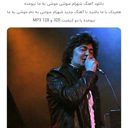
دانلود آهنگ شهرام صولتی خوشی به ما نیومده
همینک با ما باشید با آهنگ جدید
شهرام صولتی
به نام
خوشی به ما
نیومده
با دو کیفیت 320 و 128 MP3