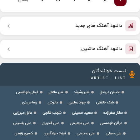
دانلود آهنگ های جدید
دانلود آهنگ ماشین
لیست خوانندگان
ARTIST - LIST
احسان دریادل
امیر رشوند
امیر ماهان
ایمان طهماسبی
بابک خانقلی
جواد عباسی
دانوش
رضا مریدی
سالار صفرزاده
سعید حسینی
شهاب فالجی
عادل میرزایی
عرفان طهماسبی
علی ابراهیمی
علی قادریان
علی یاسینی
علی سفلی
علی صدیقی
فرهاد جهانگیری
کسری زاهدی