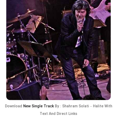
Download
New Single Track
By :
Shahram Solati
–
Halite
With
Text And Direct Links