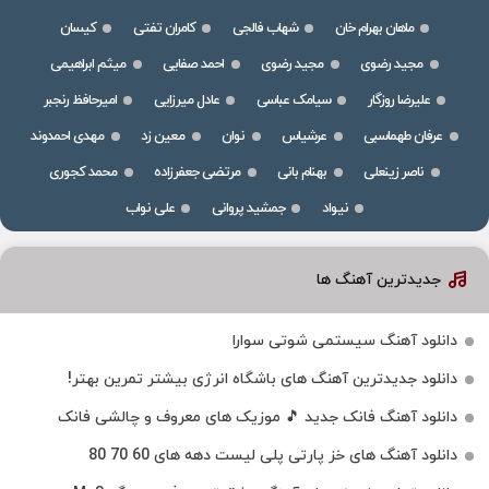
ماهان بهرام خان
شهاب فالجی
کامران تفتی
کیسان
مجید رضوی
مجید رضوی
احمد صفایی
میثم ابراهیمی
علیرضا روزگار
سیامک عباسی
عادل میرزایی
امیرحافظ رنجبر
عرفان طهماسبی
عرشیاس
نوان
معین زد
مهدی احمدوند
ناصر زینعلی
بهنام بانی
مرتضی جعفرزاده
محمد کجوری
نیواد
جمشید پروانی
علی نواب
جدیدترین آهنگ ها
دانلود آهنگ سیستمی شوتی سوارا
دانلود جدیدترین آهنگ‌ های باشگاه انرژی بیشتر تمرین بهتر!
دانلود آهنگ فانک جدید 🎵 موزیک‌ های معروف و چالشی فانک
دانلود آهنگ های خز پارتی پلی لیست دهه های 60 70 80