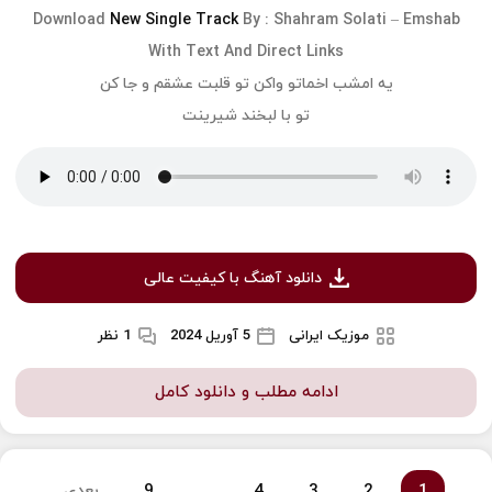
Download
New Single Track
By :
Shahram Solati
–
Emshab
With Text And Direct Links
یه امشب اخماتو واکن تو قلبت عشقم و جا کن
تو با لبخند شیرینت
دانلود آهنگ با کیفیت عالی
موزیک ایرانی
5 آوریل 2024
1 نظر
ادامه مطلب و دانلود کامل
1
2
3
4
…
9
بعدی