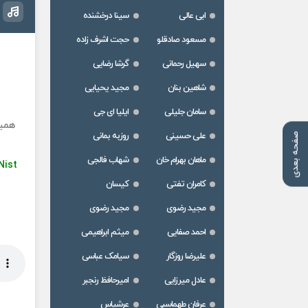
ابی عالی
سینا درخشنده
مسعود صادقلو
حجت اشرف زاده
سهیل رحمانی
گرشا رضایی
شاهین بنان
مجید یحیایی
سامان جلیلی
ایلیا ای جی
همین
علی حسینی
روزبه بمانی
صفحه بعدی
ماهان بهرام خان
شهاب فالجی
Nist
کامران تفتی
کیسان
مجید رضوی
مجید رضوی
احمد صفایی
میثم ابراهیمی
علیرضا روزگار
سیامک عباسی
عادل میرزایی
امیرحافظ رنجبر
عرفان طهماسبی
عرشیاس