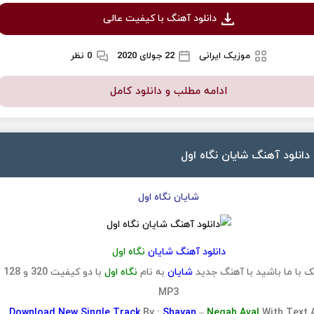
دانلود آهنگ با کیفیت عالی
موزیک ایرانی
22 جولای 2020
0 نظر
ادامه مطلب و دانلود کامل
دانلود آهنگ شایان نگاه اول
شایان نگاه اول
دانلود آهنگ شایان
نگاه اول
 با ما باشید با آهنگ جدید
شایان
به نام
نگاه اول
با دو کیفیت 320 و 128
MP3
Download
New Single Track
By :
Shayan
–
Negah Aval
With Text 