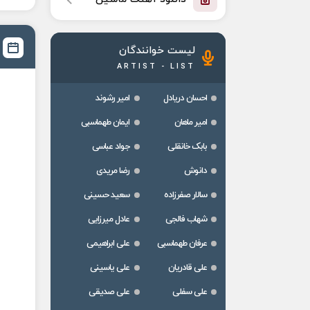
لیست خوانندگان
ARTIST - LIST
احسان دریادل
امیر رشوند
امیر ماهان
ایمان طهماسبی
بابک خانقلی
جواد عباسی
دانوش
رضا مریدی
سالار صفرزاده
سعید حسینی
شهاب فالجی
عادل میرزایی
عرفان طهماسبی
علی ابراهیمی
علی قادریان
علی یاسینی
علی سفلی
علی صدیقی