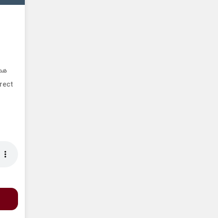
همی
rect