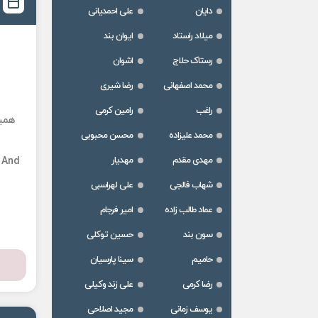
دایان
علی احمدیانی
میلاد راستاد
ایوان بند
رستاک حلاج
اشوان
محمد اصفهانی
رضا شیری
راغب
رامین کرمی
همی
محمد علیزاده
محسن محبوبی
مهدی مقدم
مهدیار
 And
شهاب فالجی
علی لهراسبی
عماد طالب زاده
امیر فرجام
سون بند
حسین توکلی
حامیم
سینا پارسیان
رضا کرمی
علی زند وکیلی
یوسف زمانی
مجید اصلاحی