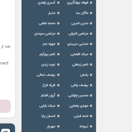
فرهاد جهانگیری
کسری زاهدی
ماکان بند
متیار
متین امینی
محمد لطفی
مرتضی اشرفی
مرتضی سرمدی
مجتبی دربیدی
مهراد جم
بعد از
میلاد افضلی
ناصر پورکرم
irect
ناصر زینعلی
نوید زردی
یاسان
یوسف جمالی
یوسف زمانی
فرزاد فرخ
محسن چاوشی
آرون افشار
مهدی یغمایی
میلاد بابایی
احمد فیلی
احسان پایا
نیوداد
مهریار