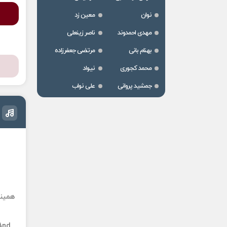
نوان
معین زد
مهدی احمدوند
ناصر زینعلی
بهنام بانی
مرتضی جعفرزاده
محمد کجوری
نیواد
جمشید پروانی
علی نواب
همینک
And