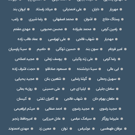
مهریار
دایان
علی احمدیانی
میلاد راستاد
ایوان بند
رستاک حلاج
اشوان
محمد اصفهانی
رضا شیری
راغب
رامین کرمی
محمد علیزاده
محسن محبوبی
مهدی مقدم
مهدیار
شهاب فالجی
علی لهراسبی
عماد طالب زاده
امیر فرجام
سون بند
حسین توکلی
حامیم
سینا پارسیان
رضا کرمی
علی زند وکیلی
یوسف زمانی
مجید اصلاحی
ابی عالی
سینا درخشنده
مسعود صادقلو
حجت اشرف زاده
سهیل رحمانی
گرشا رضایی
شاهین بنان
مجید یحیایی
سامان جلیلی
ایلیا ای جی
علی حسینی
روزبه بمانی
ماهان بهرام خان
شهاب فالجی
کامران تفتی
کیسان
مجید رضوی
مجید رضوی
احمد صفایی
میثم ابراهیمی
علیرضا روزگار
سیامک عباسی
عادل میرزایی
امیرحافظ رنجبر
عرفان طهماسبی
عرشیاس
نوان
معین زد
مهدی احمدوند