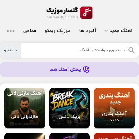
اهنگ جدید
آلبوم ها
موزیک ویدئو
مداحی
جستجو
پخش آهنگ شما
آهنگ بندری
بریک دنس
مازندرانی لاتی
جدید