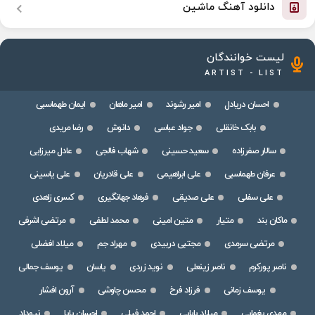
دانلود آهنگ ماشین
لیست خوانندگان
ARTIST - LIST
احسان دریادل
امیر رشوند
امیر ماهان
ایمان طهماسبی
بابک خانقلی
جواد عباسی
دانوش
رضا مریدی
سالار صفرزاده
سعید حسینی
شهاب فالجی
عادل میرزایی
عرفان طهماسبی
علی ابراهیمی
علی قادریان
علی یاسینی
علی سفلی
علی صدیقی
فرهاد جهانگیری
کسری زاهدی
ماکان بند
متیار
متین امینی
محمد لطفی
مرتضی اشرفی
مرتضی سرمدی
مجتبی دربیدی
مهراد جم
میلاد افضلی
ناصر پورکرم
ناصر زینعلی
نوید زردی
یاسان
یوسف جمالی
یوسف زمانی
فرزاد فرخ
محسن چاوشی
آرون افشار
مهدی یغمایی
میلاد بابایی
احمد فیلی
احسان پایا
نیوداد