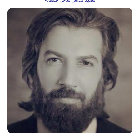
سعید مدرس ساحل چمخاله