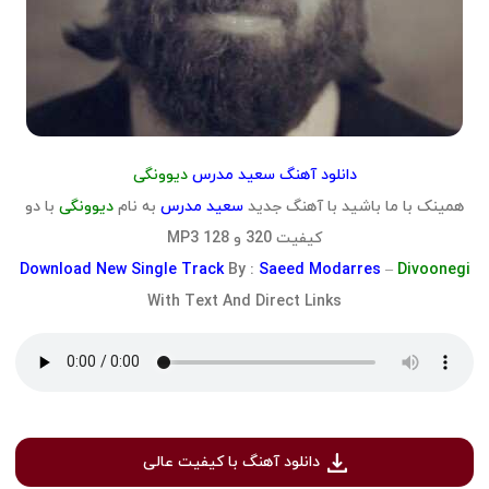
دانلود آهنگ سعید مدرس
دیوونگی
همینک با ما باشید با آهنگ جدید
سعید مدرس
به نام
دیوونگی
با دو
کیفیت 320 و 128 MP3
Download
New Single Track
By :
Saeed Modarres
–
Divoonegi
With Text And Direct Links
دانلود آهنگ با کیفیت عالی