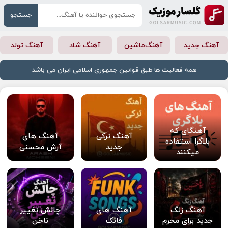
جستجو
آهنگ جدید
آهنگ‌ماشین
آهنگ شاد
آهنگ تولد
همه فعالیت ها طبق قوانین جمهوری اسلامی ایران می باشد
آهنگای که
آهنگ ترکی
آهنگ های
بلاگرا استفاده
جدید
آرش محسنی
میکنند
آهنگ زنگ
آهنگ های
چالش تغییر
جدید برای محرم
فانک
ناخن