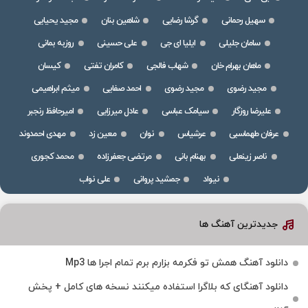
سهیل رحمانی
گرشا رضایی
شاهین بنان
مجید یحیایی
سامان جلیلی
ایلیا ای جی
علی حسینی
روزبه بمانی
ماهان بهرام خان
شهاب فالجی
کامران تفتی
کیسان
مجید رضوی
مجید رضوی
احمد صفایی
میثم ابراهیمی
علیرضا روزگار
سیامک عباسی
عادل میرزایی
امیرحافظ رنجبر
عرفان طهماسبی
عرشیاس
نوان
معین زد
مهدی احمدوند
ناصر زینعلی
بهنام بانی
مرتضی جعفرزاده
محمد کجوری
نیواد
جمشید پروانی
علی نواب
جدیدترین آهنگ ها
دانلود آهنگ همش تو فکرمه بزارم برم تمام اجرا ها Mp3
دانلود آهنگای که بلاگرا استفاده میکنند نسخه های کامل + پخش