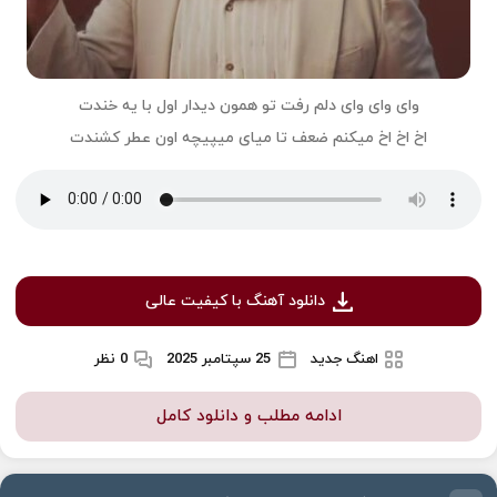
واى واى واى دلم رفت تو همون ديدار اول با يه خندت
اخ اخ اخ ميكنم ضعف تا مياى ميپيچه اون عطر كشندت
دانلود آهنگ با کیفیت عالی
اهنگ جدید
25 سپتامبر 2025
0 نظر
ادامه مطلب و دانلود کامل