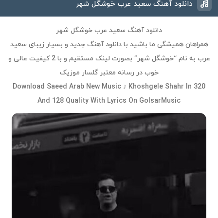
دانلود آهنگ سعید عرب خوشگل شهر
دانلود آهنگ سعید عرب خوشگل شهر
همراهان همیشگی ما باشید با دانلود آهنگ جدید و بسیار زیبای سعید
عرب به نام “خوشگل شهر” بصورت لینک مستقیم و با 2 کیفیت عالی و
خوب در رسانه معتبر گلسار موزیک
Download Saeed Arab New Music ♪ Khoshgele Shahr In 320
And 128 Quality With Lyrics On GolsarMusic