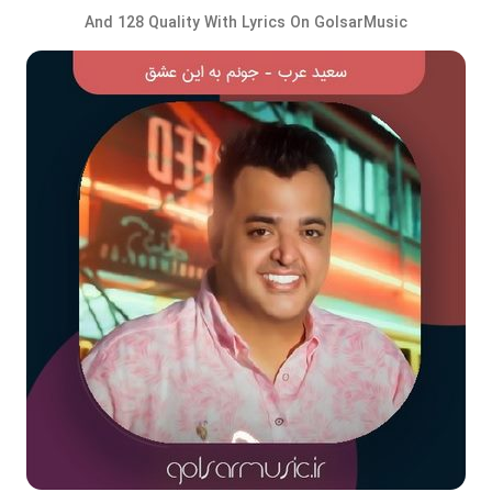
And 128 Quality With Lyrics On GolsarMusic