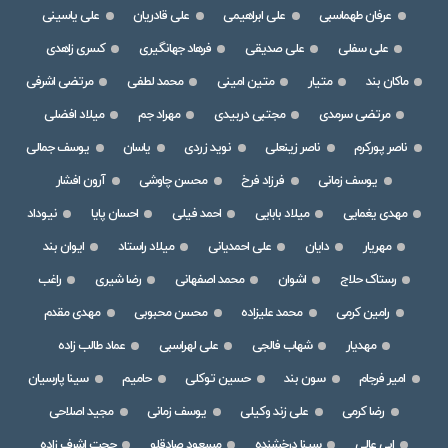
عرفان طهماسبی
علی ابراهیمی
علی قادریان
علی یاسینی
علی سفلی
علی صدیقی
فرهاد جهانگیری
کسری زاهدی
ماکان بند
متیار
متین امینی
محمد لطفی
مرتضی اشرفی
مرتضی سرمدی
مجتبی دربیدی
مهراد جم
میلاد افضلی
ناصر پورکرم
ناصر زینعلی
نوید زردی
یاسان
یوسف جمالی
یوسف زمانی
فرزاد فرخ
محسن چاوشی
آرون افشار
مهدی یغمایی
میلاد بابایی
احمد فیلی
احسان پایا
نیوداد
مهریار
دایان
علی احمدیانی
میلاد راستاد
ایوان بند
رستاک حلاج
اشوان
محمد اصفهانی
رضا شیری
راغب
رامین کرمی
محمد علیزاده
محسن محبوبی
مهدی مقدم
مهدیار
شهاب فالجی
علی لهراسبی
عماد طالب زاده
امیر فرجام
سون بند
حسین توکلی
حامیم
سینا پارسیان
رضا کرمی
علی زند وکیلی
یوسف زمانی
مجید اصلاحی
ابی عالی
سینا درخشنده
مسعود صادقلو
حجت اشرف زاده