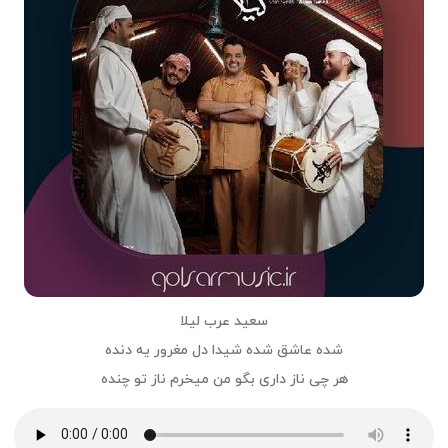
سعید عرب لیلا
شده عاشق شده شیدا دل مغرور یه دنده
هر چی ناز داری بگو من میخرم ناز تو چنده