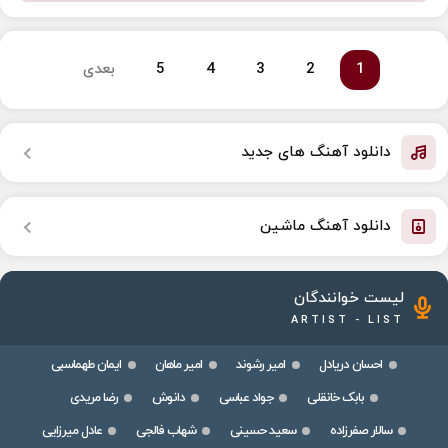
1
2
3
4
5
بعدی
دانلود آهنگ های جدید
دانلود آهنگ ماشین
لیست خوانندگان
ARTIST - LIST
احسان دریادل
امیر رشوند
امیر ماهان
ایمان طهماسبی
بابک خانقلی
جواد عباسی
دانوش
رضا مریدی
سالار صفرزاده
سعید حسینی
شهاب فالجی
عادل میرزایی