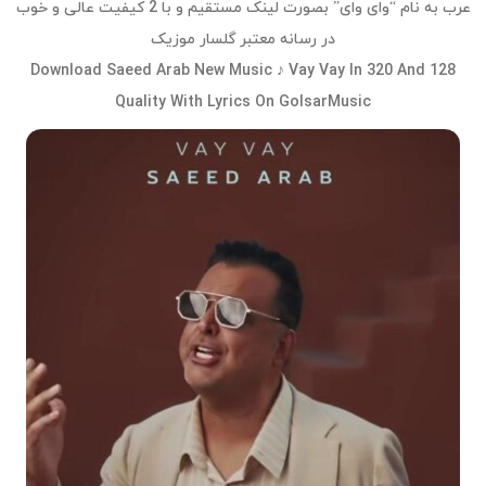
عرب به نام “وای وای” بصورت لینک مستقیم و با 2 کیفیت عالی و خوب
در رسانه معتبر گلسار موزیک
Download Saeed Arab New Music ♪ Vay Vay In 320 And 128
Quality With Lyrics On GolsarMusic