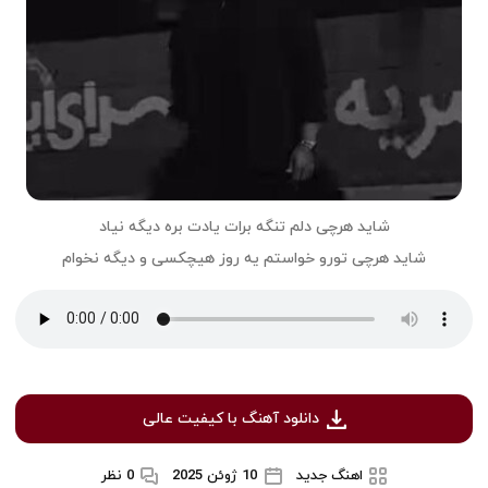
شايد هرچى دلم تنگه برات يادت بره ديگه نياد
شاید هرچى تورو خواستم يه روز هيچكسی و ديگه نخوام
دانلود آهنگ با کیفیت عالی
اهنگ جدید
10 ژوئن 2025
0 نظر