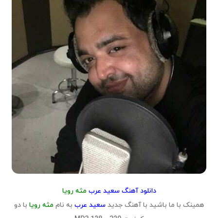
دانلود آهنگ سعید عرب
مثه رويا
همینک با ما باشید با آهنگ جدید
سعید عرب
به نام
مثه رويا
با دو