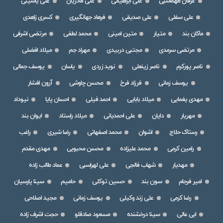
عرفان طهماسبی
علی ابراهیمی
علی قادریان
علی یاسینی
علی سفلی
علی صدیقی
فرهاد جهانگیری
کسری زاهدی
ماکان بند
متیار
متین امینی
محمد لطفی
مرتضی اشرفی
مرتضی سرمدی
مجتبی دربیدی
مهراد جم
میلاد افضلی
ناصر پورکرم
ناصر زینعلی
نوید زردی
یاسان
یوسف جمالی
یوسف زمانی
فرزاد فرخ
محسن چاوشی
آرون افشار
مهدی یغمایی
میلاد بابایی
احمد فیلی
احسان پایا
نیوداد
مهریار
دایان
علی احمدیانی
میلاد راستاد
ایوان بند
رستاک حلاج
اشوان
محمد اصفهانی
رضا شیری
راغب
رامین کرمی
محمد علیزاده
محسن محبوبی
مهدی مقدم
مهدیار
شهاب فالجی
علی لهراسبی
عماد طالب زاده
امیر فرجام
سون بند
حسین توکلی
حامیم
سینا پارسیان
رضا کرمی
علی زند وکیلی
یوسف زمانی
مجید اصلاحی
ابی عالی
سینا درخشنده
مسعود صادقلو
حجت اشرف زاده