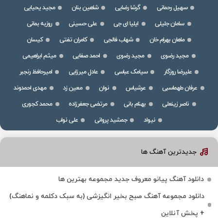
سهیل رحمانی
گرشا رضایی
شاهین بنان
مجید یحیایی
سامان جلیلی
ایلیا ای جی
علی حسینی
روزبه بمانی
ماهان بهرام خان
شهاب فالجی
کامران تفتی
کیسان
مجید رضوی
مجید رضوی
احمد صفایی
میثم ابراهیمی
علیرضا روزگار
سیامک عباسی
عادل میرزایی
امیرحافظ رنجبر
عرفان طهماسبی
عرشیاس
نوان
معین زد
مهدی احمدوند
ناصر زینعلی
بهنام بانی
مرتضی جعفرزاده
محمد کجوری
نیواد
جمشید پروانی
علی نواب
جدیدترین آهنگ ها
دانلود آهنگ پیانو معروف جدید مجموعه بهترین ها
دانلود مجموعه آهنگ صبح بخیر انگیزشی (به سبک دکلمه و نماهنگ)
+ پخش آنلاین