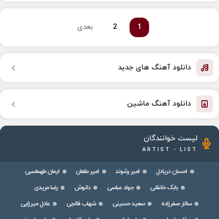
1
2
بعدی
دانلود آهنگ های جدید
دانلود آهنگ ماشین
لیست خوانندگان
ARTIST - LIST
احسان دریادل
امیر رشوند
امیر ماهان
ایمان طهماسبی
بابک خانقلی
جواد عباسی
دانوش
رضا مریدی
سالار صفرزاده
سعید حسینی
شهاب فالجی
عادل میرزایی