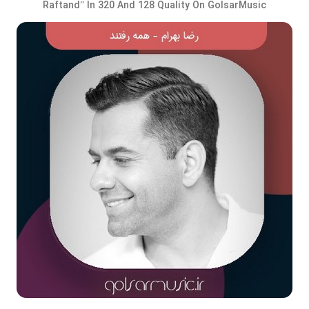
Raftand” In 320 And 128 Quality On GolsarMusic