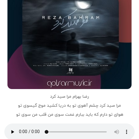
رضا بهرام مرا صید کرد
مرا صید کرد چشم آهوی تو به دریا کشید موج گیسوی تو
هوای تو دارم که باید ببارم غمت سوی من قلب من سوی تو