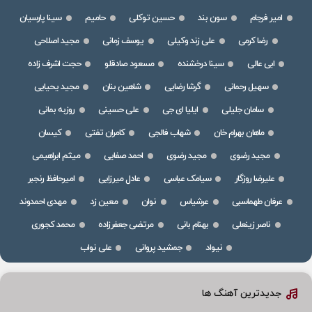
امیر فرجام
سون بند
حسین توکلی
حامیم
سینا پارسیان
رضا کرمی
علی زند وکیلی
یوسف زمانی
مجید اصلاحی
ابی عالی
سینا درخشنده
مسعود صادقلو
حجت اشرف زاده
سهیل رحمانی
گرشا رضایی
شاهین بنان
مجید یحیایی
سامان جلیلی
ایلیا ای جی
علی حسینی
روزبه بمانی
ماهان بهرام خان
شهاب فالجی
کامران تفتی
کیسان
مجید رضوی
مجید رضوی
احمد صفایی
میثم ابراهیمی
علیرضا روزگار
سیامک عباسی
عادل میرزایی
امیرحافظ رنجبر
عرفان طهماسبی
عرشیاس
نوان
معین زد
مهدی احمدوند
ناصر زینعلی
بهنام بانی
مرتضی جعفرزاده
محمد کجوری
نیواد
جمشید پروانی
علی نواب
جدیدترین آهنگ ها