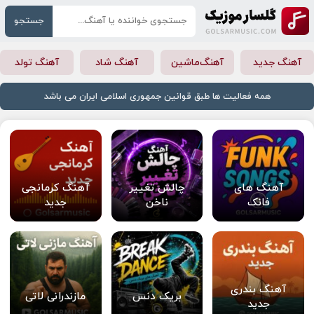
جستجو
آهنگ جدید
آهنگ‌ماشین
آهنگ شاد
آهنگ تولد
همه فعالیت ها طبق قوانین جمهوری اسلامی ایران می باشد
آهنگ های
چالش تغییر
آهنگ کرمانجی
فانک
ناخن
جدید
آهنگ بندری
بریک دنس
مازندرانی لاتی
جدید