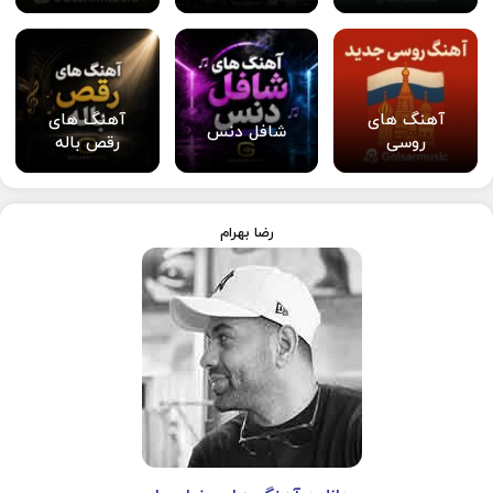
آهنگ های
آهنگ های
شافل دنس
روسی
رقص باله
رضا بهرام