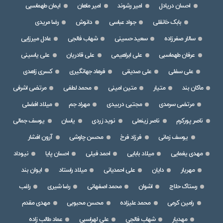
احسان دریادل
امیر رشوند
امیر ماهان
ایمان طهماسبی
بابک خانقلی
جواد عباسی
دانوش
رضا مریدی
سالار صفرزاده
سعید حسینی
شهاب فالجی
عادل میرزایی
عرفان طهماسبی
علی ابراهیمی
علی قادریان
علی یاسینی
علی سفلی
علی صدیقی
فرهاد جهانگیری
کسری زاهدی
ماکان بند
متیار
متین امینی
محمد لطفی
مرتضی اشرفی
مرتضی سرمدی
مجتبی دربیدی
مهراد جم
میلاد افضلی
ناصر پورکرم
ناصر زینعلی
نوید زردی
یاسان
یوسف جمالی
یوسف زمانی
فرزاد فرخ
محسن چاوشی
آرون افشار
مهدی یغمایی
میلاد بابایی
احمد فیلی
احسان پایا
نیوداد
مهریار
دایان
علی احمدیانی
میلاد راستاد
ایوان بند
رستاک حلاج
اشوان
محمد اصفهانی
رضا شیری
راغب
رامین کرمی
محمد علیزاده
محسن محبوبی
مهدی مقدم
مهدیار
شهاب فالجی
علی لهراسبی
عماد طالب زاده