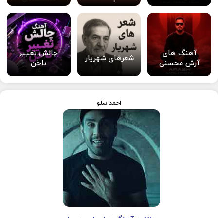
آهنگ های
چالش تغییر
شعرهای شهریار
آرش محسنی
ناخن
احمد سلو