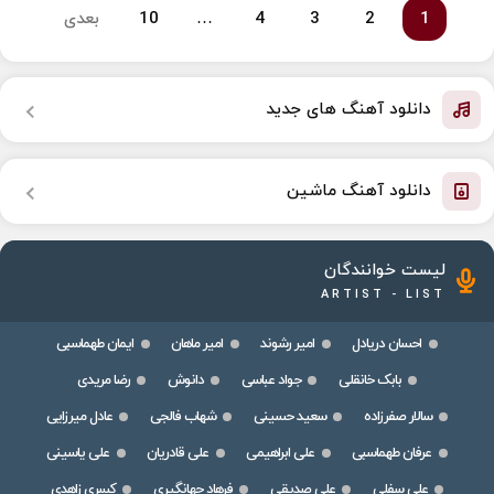
1
2
3
4
…
10
بعدی
دانلود آهنگ های جدید
دانلود آهنگ ماشین
لیست خوانندگان
ARTIST - LIST
احسان دریادل
امیر رشوند
امیر ماهان
ایمان طهماسبی
بابک خانقلی
جواد عباسی
دانوش
رضا مریدی
سالار صفرزاده
سعید حسینی
شهاب فالجی
عادل میرزایی
عرفان طهماسبی
علی ابراهیمی
علی قادریان
علی یاسینی
علی سفلی
علی صدیقی
فرهاد جهانگیری
کسری زاهدی