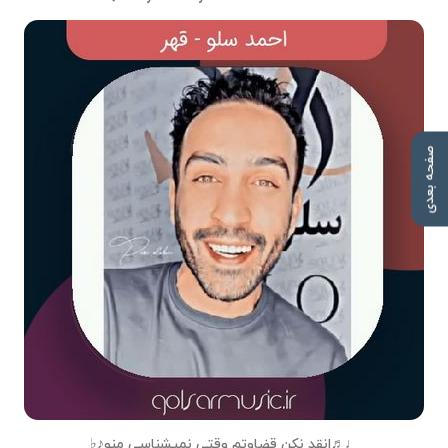
صفحه بعدی
♩♬انقد نکن قضاوتم وقتی نمیشناسی منو♪♭