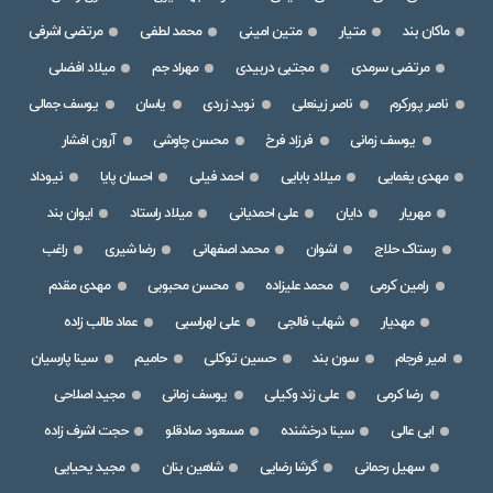
ماکان بند
متیار
متین امینی
محمد لطفی
مرتضی اشرفی
مرتضی سرمدی
مجتبی دربیدی
مهراد جم
میلاد افضلی
ناصر پورکرم
ناصر زینعلی
نوید زردی
یاسان
یوسف جمالی
یوسف زمانی
فرزاد فرخ
محسن چاوشی
آرون افشار
مهدی یغمایی
میلاد بابایی
احمد فیلی
احسان پایا
نیوداد
مهریار
دایان
علی احمدیانی
میلاد راستاد
ایوان بند
رستاک حلاج
اشوان
محمد اصفهانی
رضا شیری
راغب
رامین کرمی
محمد علیزاده
محسن محبوبی
مهدی مقدم
مهدیار
شهاب فالجی
علی لهراسبی
عماد طالب زاده
امیر فرجام
سون بند
حسین توکلی
حامیم
سینا پارسیان
رضا کرمی
علی زند وکیلی
یوسف زمانی
مجید اصلاحی
ابی عالی
سینا درخشنده
مسعود صادقلو
حجت اشرف زاده
سهیل رحمانی
گرشا رضایی
شاهین بنان
مجید یحیایی