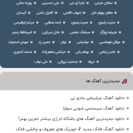
سامان جلیلی
ایلیا ای جی
علی حسینی
روزبه بمانی
ماهان بهرام خان
شهاب فالجی
کامران تفتی
کیسان
مجید رضوی
مجید رضوی
احمد صفایی
میثم ابراهیمی
علیرضا روزگار
سیامک عباسی
عادل میرزایی
امیرحافظ رنجبر
عرفان طهماسبی
عرشیاس
نوان
معین زد
مهدی احمدوند
ناصر زینعلی
بهنام بانی
مرتضی جعفرزاده
محمد کجوری
نیواد
جمشید پروانی
علی نواب
جدیدترین آهنگ ها
دانلود آهنگ عرشیاس عادی نی
دانلود آهنگ سیستمی شوتی سوارا
دانلود جدیدترین آهنگ‌ های باشگاه انرژی بیشتر تمرین بهتر!
دانلود آهنگ فانک جدید 🎵 موزیک‌ های معروف و چالشی فانک