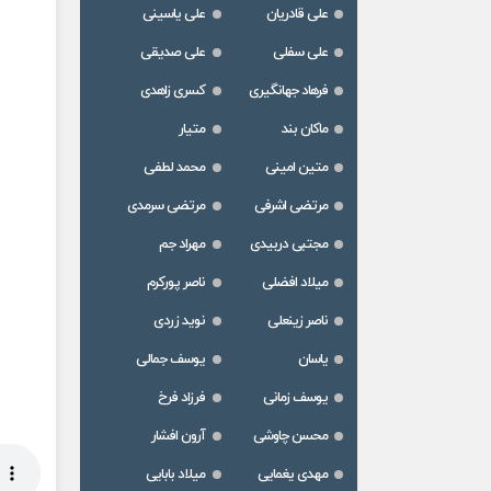
علی قادریان
علی یاسینی
علی سفلی
علی صدیقی
فرهاد جهانگیری
کسری زاهدی
ماکان بند
متیار
متین امینی
محمد لطفی
مرتضی اشرفی
مرتضی سرمدی
مجتبی دربیدی
مهراد جم
میلاد افضلی
ناصر پورکرم
ناصر زینعلی
نوید زردی
یاسان
یوسف جمالی
یوسف زمانی
فرزاد فرخ
محسن چاوشی
آرون افشار
مهدی یغمایی
میلاد بابایی