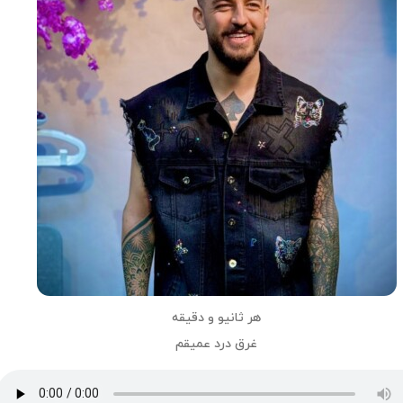
هر ثانیو و دقیقه
غرق درد عمیقم