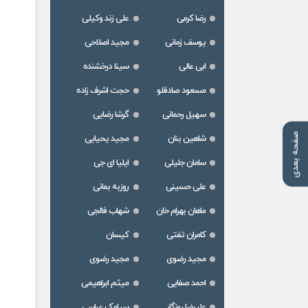
رضا کرمی
علی زند وکیلی
یوسف زمانی
مجید اصلاحی
ابی عالی
سینا درخشنده
مسعود صادقلو
حجت اشرف زاده
سهیل رحمانی
گرشا رضایی
صفحه بعدی
شاهین بنان
مجید یحیایی
سامان جلیلی
ایلیا ای جی
علی حسینی
روزبه بمانی
ماهان بهرام خان
شهاب فالجی
کامران تفتی
کیسان
مجید رضوی
مجید رضوی
احمد صفایی
میثم ابراهیمی
علیرضا روزگار
سیامک عباسی