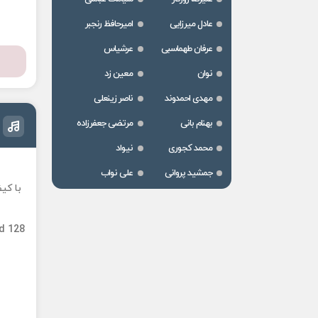
عادل میرزایی
امیرحافظ رنجبر
عرفان طهماسبی
عرشیاس
نوان
معین زد
مهدی احمدوند
ناصر زینعلی
بهنام بانی
مرتضی جعفرزاده
محمد کجوری
نیواد
جمشید پروانی
علی نواب
با کی
d 128