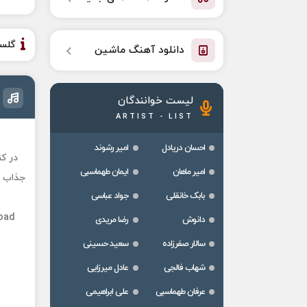
گلس
دانلود آهنگ ماشین
لیست خوانندگان
ARTIST - LIST
احسان دریادل
امیر رشوند
در ک
امیر ماهان
ایمان طهماسبی
جذاب ا
بابک خانقلی
جواد عباسی
oad
دانوش
رضا مریدی
سالار صفرزاده
سعید حسینی
شهاب فالجی
عادل میرزایی
عرفان طهماسبی
علی ابراهیمی