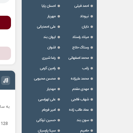
احمد فیلی
احسان پایا
نیوداد
مهریار
دایان
علی احمدیانی
میلاد راستاد
ایوان بند
رستاک حلاج
اشوان
محمد اصفهانی
رضا شیری
راغب
رامین کرمی
محمد علیزاده
محسن محبوبی
مهدی مقدم
مهدیار
شهاب فالجی
علی لهراسبی
به سای
عماد طالب زاده
امیر فرجام
سون بند
حسین توکلی
 128
حامیم
سینا پارسیان