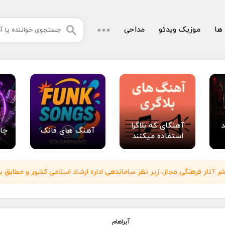
 ها
موزیک ویدئو
مداحی
د
آهنگای که بلاگرا
آهنگ های فانک
چا
استفاده میکنند
آثار فرهنگی مجاز، زیر نظر ساماندهی اداره ارشاد اسلامی کشور و مطابق با
آبراهام