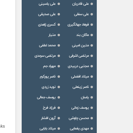
علی قادریان
علی یاسینی
علی سفلی
علی صدیقی
فرهاد جهانگیری
کسری زاهدی
ماکان بند
متیار
متین امینی
محمد لطفی
مرتضی اشرفی
مرتضی سرمدی
مجتبی دربیدی
مهراد جم
میلاد افضلی
ناصر پورکرم
ناصر زینعلی
نوید زردی
یاسان
یوسف جمالی
یوسف زمانی
فرزاد فرخ
محسن چاوشی
آرون افشار
nks
مهدی یغمایی
میلاد بابایی