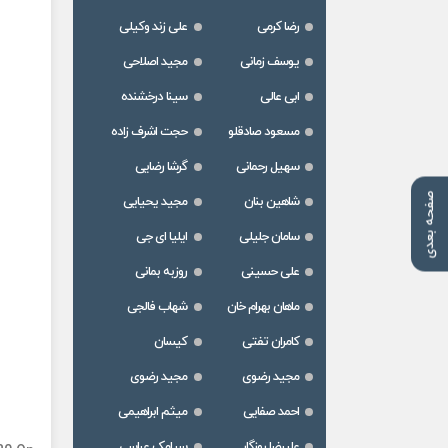
رضا کرمی
علی زند وکیلی
یوسف زمانی
مجید اصلاحی
ابی عالی
سینا درخشنده
مسعود صادقلو
حجت اشرف زاده
سهیل رحمانی
گرشا رضایی
صفحه بعدی
شاهین بنان
مجید یحیایی
سامان جلیلی
ایلیا ای جی
علی حسینی
روزبه بمانی
ماهان بهرام خان
شهاب فالجی
کامران تفتی
کیسان
مجید رضوی
مجید رضوی
احمد صفایی
میثم ابراهیمی
علیرضا روزگار
سیامک عباسی