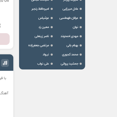
20 On
عادل میرزایی
امیرحافظ رنجبر
عرفان طهماسبی
عرشیاس
نوان
معین زد
مهدی احمدوند
ناصر زینعلی
بهنام بانی
مرتضی جعفرزاده
محمد کجوری
نیواد
جمشید پروانی
علی نواب
با ف
آهنگ ز