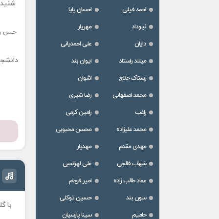
شنیدن 
احمد فیلی
احسان پایا
نیوداد
مهریار
حس و 
دایان
علی احمدیانی
دانشجو
میلاد راستاد
ایوان بند
رستاک حلاج
اشوان
محمد اصفهانی
رضا شیری
راغب
رامین کرمی
محمد علیزاده
محسن محبوبی
مهدی مقدم
مهدیار
شهاب فالجی
علی لهراسبی
عماد طالب زاده
امیر فرجام
سون بند
حسین توکلی
با گ
حامیم
سینا پارسیان