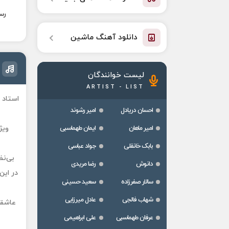
رس
دانلود آهنگ ماشین
لیست خوانندگان
ARTIST - LIST
استاد
احسان دریادل
امیر رشوند
امیر ماهان
ایمان طهماسبی
ویژ
بابک خانقلی
جواد عباسی
بی‌نظ
دانوش
رضا مریدی
در این
سالار صفرزاده
سعید حسینی
شهاب فالجی
عادل میرزایی
عاشقا
عرفان طهماسبی
علی ابراهیمی