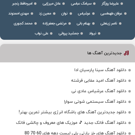
علیرضا روزگار
سیامک عباسی
عادل میرزایی
امیرحافظ رنجبر
عرفان طهماسبی
عرشیاس
نوان
معین زد
مهدی احمدوند
ناصر زینعلی
بهنام بانی
مرتضی جعفرزاده
محمد کجوری
نیواد
جمشید پروانی
علی نواب
جدیدترین آهنگ ها
دانلود آهنگ سینا پارسیان ادا
دانلود آهنگ امید عقابی فرشته
دانلود آهنگ عرشیاس عادی نی
دانلود آهنگ سیستمی شوتی سوارا
دانلود جدیدترین آهنگ‌ های باشگاه انرژی بیشتر تمرین بهتر!
دانلود آهنگ فانک جدید 🎵 موزیک‌ های معروف و چالشی فانک
دانلود آهنگ های خز پارتی پلی لیست دهه های 60 70 80