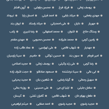
یوسف زمانی
فرزاد فرخ
محسن چاوشی
آرون افشار
مهدی یغمایی
میلاد بابایی
احمد فیلی
احسان پایا
نیوداد
مهریار
دایان
علی احمدیانی
میلاد راستاد
ایوان بند
رستاک حلاج
اشوان
محمد اصفهانی
رضا شیری
راغب
رامین کرمی
محمد علیزاده
محسن محبوبی
مهدی مقدم
مهدیار
شهاب فالجی
علی لهراسبی
عماد طالب زاده
امیر فرجام
سون بند
حسین توکلی
حامیم
سینا پارسیان
رضا کرمی
علی زند وکیلی
یوسف زمانی
مجید اصلاحی
ابی عالی
سینا درخشنده
مسعود صادقلو
حجت اشرف زاده
سهیل رحمانی
گرشا رضایی
شاهین بنان
مجید یحیایی
سامان جلیلی
ایلیا ای جی
علی حسینی
روزبه بمانی
ماهان بهرام خان
شهاب فالجی
کامران تفتی
کیسان
مجید رضوی
مجید رضوی
احمد صفایی
میثم ابراهیمی