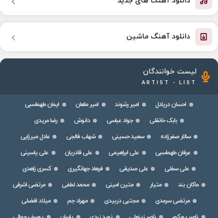
دانلود آهنگ های جدید
دانلود آهنگ ماشین
لیست خوانندگان
ARTIST - LIST
احسان دریادل
امیر رشوند
امیر ماهان
ایمان طهماسبی
بابک خانقلی
جواد عباسی
دانوش
رضا مریدی
سالار صفرزاده
سعید حسینی
شهاب فالجی
عادل میرزایی
عرفان طهماسبی
علی ابراهیمی
علی قادریان
علی یاسینی
علی سفلی
علی صدیقی
فرهاد جهانگیری
کسری زاهدی
ماکان بند
متیار
متین امینی
محمد لطفی
مرتضی اشرفی
مرتضی سرمدی
مجتبی دربیدی
مهراد جم
میلاد افضلی
ناصر پورکرم
ناصر زینعلی
نوید زردی
یاسان
یوسف جمالی