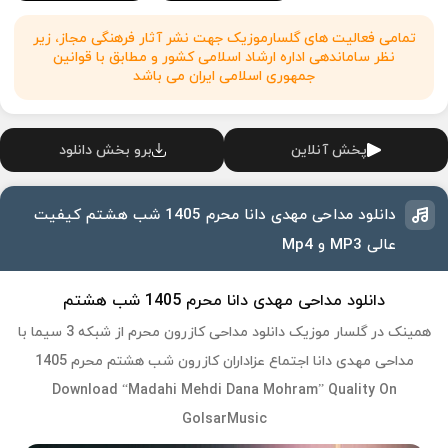
تمامی فعالیت های گلسارموزیک جهت نشر آثار فرهنگی مجاز، زیر
نظر ساماندهی اداره ارشاد اسلامی کشور و مطابق با قوانین
جمهوری اسلامی ایران می باشد
پخش آنلاین
برو بخش دانلود
دانلود مداحی مهدی دانا محرم 1405 شب هشتم کیفیت
عالی MP3 و Mp4
دانلود مداحی مهدی دانا محرم 1405 شب هشتم
همینک در گلسار موزیک دانلود مداحی کازرون محرم از شبکه 3 سیما با
مداحی مهدی دانا اجتماع عزاداران کازرون شب هشتم محرم 1405
Download “Madahi Mehdi Dana Mohram” Quality On
GolsarMusic