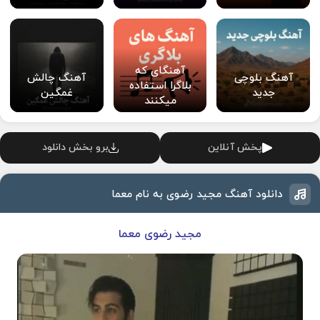
آهنگای که
آهنگ بلوچی
آهنگ چالش
بلاگرا استفاده
جدید
غمگین
میکنند
پخش آنلاین
برو بخش دانلود
دانلود آهنگ مجید رضوی به نام معما
مجید رضوی معما