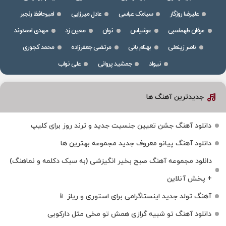
علیرضا روزگار
سیامک عباسی
عادل میرزایی
امیرحافظ رنجبر
عرفان طهماسبی
عرشیاس
نوان
معین زد
مهدی احمدوند
ناصر زینعلی
بهنام بانی
مرتضی جعفرزاده
محمد کجوری
نیواد
جمشید پروانی
علی نواب
جدیدترین آهنگ ها
دانلود آهنگ جشن تعیین جنسیت جدید و ترند روز برای کلیپ
دانلود آهنگ پیانو معروف جدید مجموعه بهترین ها
دانلود مجموعه آهنگ صبح بخیر انگیزشی (به سبک دکلمه و نماهنگ)
+ پخش آنلاین
آهنگ تولد جدید اینستاگرامی برای استوری و ریلز 📱
دانلود آهنگ تو شبیه گرازی همش تو مخی مثل دارکوبی