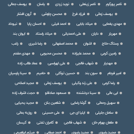
ناصر پورکرم
ناصر زینعلی
نوید زردی
یاسان
یوسف جمالی
یوسف زمانی
فرزاد فرخ
محسن چاوشی
آرون افشار
مهدی یغمایی
میلاد بابایی
احمد فیلی
احسان پایا
نیوداد
مهریار
دایان
علی احمدیانی
میلاد راستاد
ایوان بند
رستاک حلاج
اشوان
محمد اصفهانی
رضا شیری
راغب
رامین کرمی
محمد علیزاده
محسن محبوبی
مهدی مقدم
مهدیار
شهاب فالجی
علی لهراسبی
عماد طالب زاده
امیر فرجام
سون بند
حسین توکلی
حامیم
سینا پارسیان
رضا کرمی
علی زند وکیلی
یوسف زمانی
مجید اصلاحی
ابی عالی
سینا درخشنده
مسعود صادقلو
حجت اشرف زاده
سهیل رحمانی
گرشا رضایی
شاهین بنان
مجید یحیایی
سامان جلیلی
ایلیا ای جی
علی حسینی
روزبه بمانی
ماهان بهرام خان
شهاب فالجی
کامران تفتی
کیسان
مجید رضوی
مجید رضوی
احمد صفایی
میثم ابراهیمی