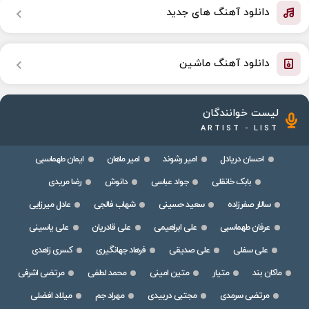
دانلود آهنگ های جدید
دانلود آهنگ ماشین
لیست خوانندگان
ARTIST - LIST
احسان دریادل
امیر رشوند
امیر ماهان
ایمان طهماسبی
بابک خانقلی
جواد عباسی
دانوش
رضا مریدی
سالار صفرزاده
سعید حسینی
شهاب فالجی
عادل میرزایی
عرفان طهماسبی
علی ابراهیمی
علی قادریان
علی یاسینی
علی سفلی
علی صدیقی
فرهاد جهانگیری
کسری زاهدی
ماکان بند
متیار
متین امینی
محمد لطفی
مرتضی اشرفی
مرتضی سرمدی
مجتبی دربیدی
مهراد جم
میلاد افضلی