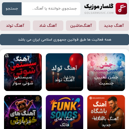
جستجو
آهنگ جدید
آهنگ‌ماشین
آهنگ شاد
آهنگ تولد
همه فعالیت ها طبق قوانین جمهوری اسلامی ایران می باشد
جشن تعیین
سیستمی
آهنگ تولد
جنسیت
شوتی سوار
آهنگ باشگاه
آهنگ های
خز پارتی
جدید
فانک