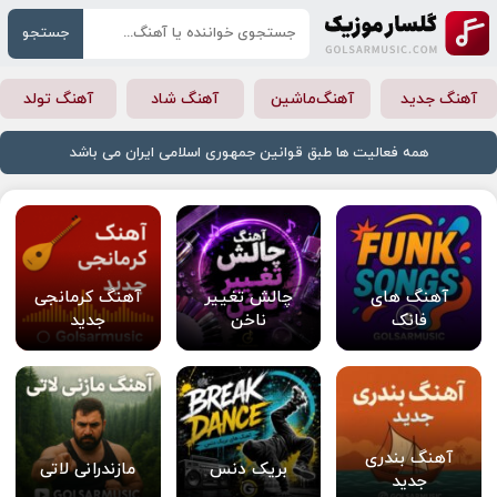
جستجو
آهنگ جدید
آهنگ‌ماشین
آهنگ شاد
آهنگ تولد
همه فعالیت ها طبق قوانین جمهوری اسلامی ایران می باشد
آهنگ های
چالش تغییر
آهنگ کرمانجی
فانک
ناخن
جدید
آهنگ بندری
بریک دنس
مازندرانی لاتی
جدید