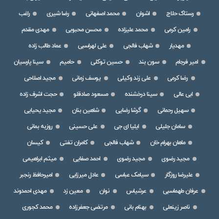
رستاک حلاج
اشوان
محمد اصفهانی
رضا شیری
راغب
رامین کرمی
محمد علیزاده
محسن محبوبی
مهدی مقدم
مهدیار
شهاب فالجی
علی لهراسبی
عماد طالب زاده
امیر فرجام
سون بند
حسین توکلی
حامیم
سینا پارسیان
رضا کرمی
علی زند وکیلی
یوسف زمانی
مجید اصلاحی
ابی عالی
سینا درخشنده
مسعود صادقلو
حجت اشرف زاده
سهیل رحمانی
گرشا رضایی
شاهین بنان
مجید یحیایی
سامان جلیلی
ایلیا ای جی
علی حسینی
روزبه بمانی
ماهان بهرام خان
شهاب فالجی
کامران تفتی
کیسان
مجید رضوی
مجید رضوی
احمد صفایی
میثم ابراهیمی
علیرضا روزگار
سیامک عباسی
عادل میرزایی
امیرحافظ رنجبر
عرفان طهماسبی
عرشیاس
نوان
معین زد
مهدی احمدوند
ناصر زینعلی
بهنام بانی
مرتضی جعفرزاده
محمد کجوری