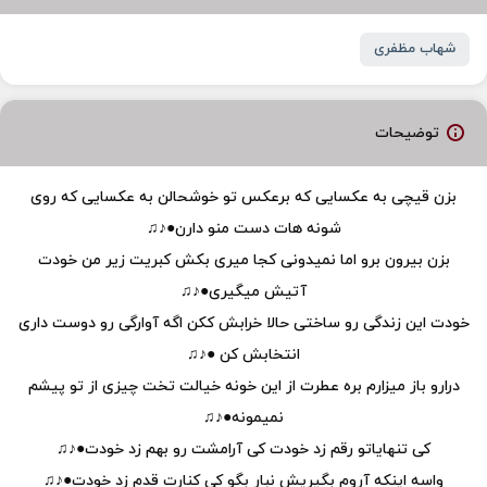
شهاب مظفری
توضیحات
بزن قیچی به عکسایی که برعکس تو خوشحالن به عکسایی که روی
شونه هات دست منو دارن●♪♫
بزن بیرون برو اما نمیدونی کجا میری بکش کبریت زیر من خودت
آتیش میگیری●♪♫
خودت این زندگی رو ساختی حالا خرابش ککن اگه آوارگی رو دوست داری
انتخابش کن ●♪♫
درارو باز میزارم بره عطرت از این خونه خیالت تخت چیزی از تو پیشم
نمیمونه●♪♫
کی تنهایاتو رقم زد خودت کی آرامشت رو بهم زد خودت●♪♫
واسه اینکه آروم بگیریش نبار بگو کی کنارت قدم زد خودت●♪♫