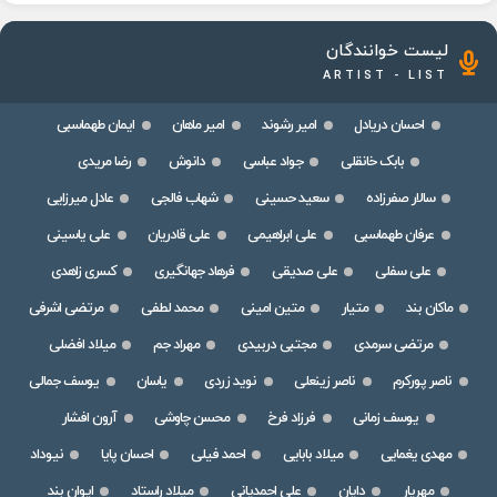
لیست خوانندگان
ARTIST - LIST
احسان دریادل
امیر رشوند
امیر ماهان
ایمان طهماسبی
بابک خانقلی
جواد عباسی
دانوش
رضا مریدی
سالار صفرزاده
سعید حسینی
شهاب فالجی
عادل میرزایی
عرفان طهماسبی
علی ابراهیمی
علی قادریان
علی یاسینی
علی سفلی
علی صدیقی
فرهاد جهانگیری
کسری زاهدی
ماکان بند
متیار
متین امینی
محمد لطفی
مرتضی اشرفی
مرتضی سرمدی
مجتبی دربیدی
مهراد جم
میلاد افضلی
ناصر پورکرم
ناصر زینعلی
نوید زردی
یاسان
یوسف جمالی
یوسف زمانی
فرزاد فرخ
محسن چاوشی
آرون افشار
مهدی یغمایی
میلاد بابایی
احمد فیلی
احسان پایا
نیوداد
مهریار
دایان
علی احمدیانی
میلاد راستاد
ایوان بند