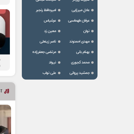
عادل میرزایی
امیرحافظ رنجبر
عرفان طهماسبی
عرشیاس
نوان
معین زد
مهدی احمدوند
ناصر زینعلی
بهنام بانی
مرتضی جعفرزاده
ش
محمد کجوری
نیواد
ن
جمشید پروانی
علی نواب
آخ