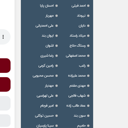
احمد فیلی
احسان پایا
نیوداد
مهریار
دایان
علی احمدیانی
میلاد راستاد
ایوان بند
رستاک حلاج
اشوان
محمد اصفهانی
رضا شیری
راغب
رامین کرمی
محمد علیزاده
محسن محبوبی
مهدی مقدم
مهدیار
شهاب فالجی
علی لهراسبی
عماد طالب زاده
امیر فرجام
سون بند
حسین توکلی
حامیم
سینا پارسیان