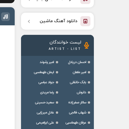
دانلود آهنگ ماشین
لیست خوانندگان
ARTIST - LIST
احسان دریادل
امیر رشوند
امیر ماهان
ایمان طهماسبی
بابک خانقلی
جواد عباسی
دانوش
رضا مریدی
سالار صفرزاده
سعید حسینی
شهاب فالجی
عادل میرزایی
عرفان طهماسبی
علی ابراهیمی