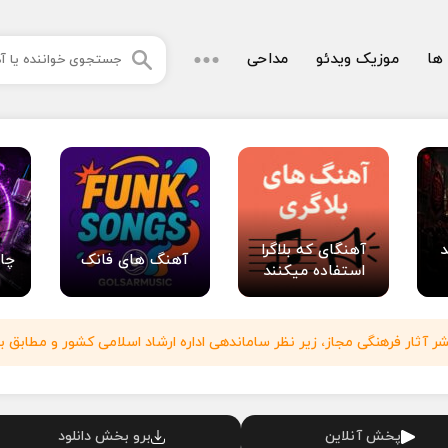
 ها
موزیک ویدئو
مداحی
د
آهنگای که بلاگرا
آهنگ های فانک
چا
استفاده میکنند
آثار فرهنگی مجاز، زیر نظر ساماندهی اداره ارشاد اسلامی کشور و مطابق با
پخش آنلاین
برو بخش دانلود