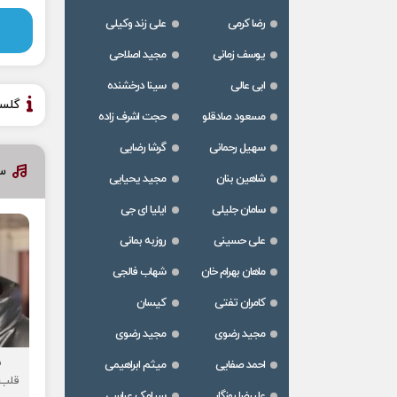
رضا کرمی
علی زند وکیلی
یوسف زمانی
مجید اصلاحی
ابی عالی
سینا درخشنده
گلس
مسعود صادقلو
حجت اشرف زاده
سهیل رحمانی
گرشا رضایی
سا
شاهین بنان
مجید یحیایی
سامان جلیلی
ایلیا ای جی
علی حسینی
روزبه بمانی
ماهان بهرام خان
شهاب فالجی
کامران تفتی
کیسان
مجید رضوی
مجید رضوی
ش
احمد صفایی
میثم ابراهیمی
قلب 
علیرضا روزگار
سیامک عباسی
د