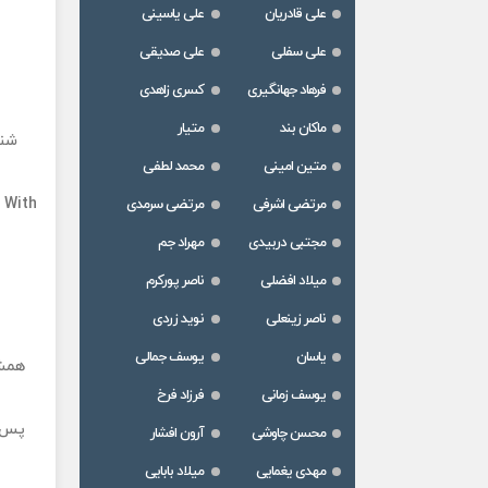
علی قادریان
علی یاسینی
علی سفلی
علی صدیقی
فرهاد جهانگیری
کسری زاهدی
ماکان بند
متیار
شنو
متین امینی
محمد لطفی
i
With
مرتضی اشرفی
مرتضی سرمدی
مجتبی دربیدی
مهراد جم
میلاد افضلی
ناصر پورکرم
ناصر زینعلی
نوید زردی
یاسان
یوسف جمالی
همش 
یوسف زمانی
فرزاد فرخ
پس ب
محسن چاوشی
آرون افشار
مهدی یغمایی
میلاد بابایی