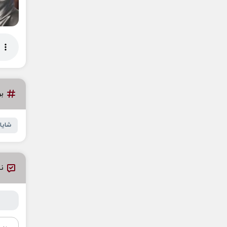
ب
شایا
نظ