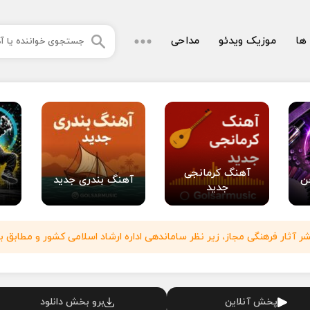
 ها
موزیک ویدئو
مداحی
آهنگ کرمانجی
ن
آهنگ بندری جدید
جدید
آثار فرهنگی مجاز، زیر نظر ساماندهی اداره ارشاد اسلامی کشور و مطابق با
پخش آنلاین
برو بخش دانلود