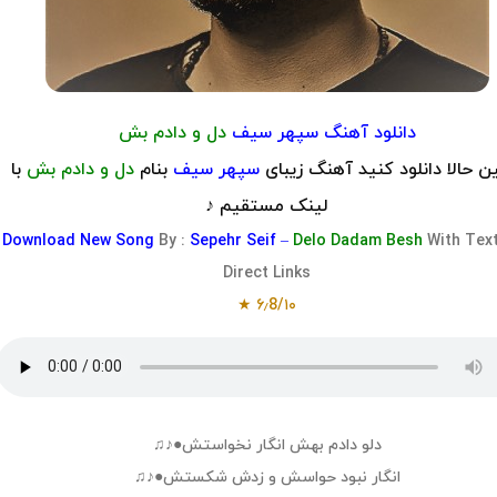
دانلود آهنگ سپهر سیف
دل و دادم بش
 حالا دانلود کنید آهنگ زیبای
سپهر سیف
بنام
دل و دادم بش
با
لینک مستقیم ♪
Download
New Song
By :
Sepehr Seif –
Delo Dadam Besh
With Tex
Direct Links
۶٫8/۱۰ ★
دلو دادم بهش انگار نخواستش●♪♫
انگار نبود حواسش و زدش شکستش●♪♫