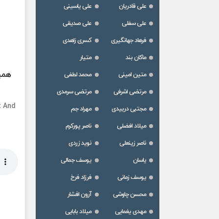
علی قادریان
علی یاسینی
علی سفلی
علی صدیقی
فرهاد جهانگیری
کسری زاهدی
ماکان بند
متیار
همین
متین امینی
محمد لطفی
مرتضی اشرفی
مرتضی سرمدی
t And
مجتبی دربیدی
مهراد جم
میلاد افضلی
ناصر پورکرم
ناصر زینعلی
نوید زردی
یاسان
یوسف جمالی
یوسف زمانی
فرزاد فرخ
محسن چاوشی
آرون افشار
مهدی یغمایی
میلاد بابایی