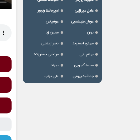
عادل میرزایی
امیرحافظ رنجبر
عرفان طهماسبی
عرشیاس
نوان
معین زد
مهدی احمدوند
ناصر زینعلی
بهنام بانی
مرتضی جعفرزاده
محمد کجوری
نیواد
جمشید پروانی
علی نواب