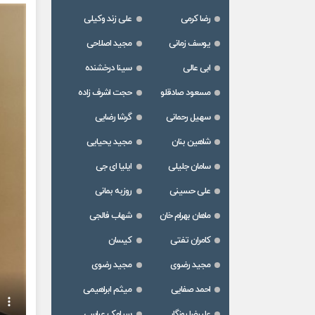
رضا کرمی
علی زند وکیلی
یوسف زمانی
مجید اصلاحی
ابی عالی
سینا درخشنده
مسعود صادقلو
حجت اشرف زاده
سهیل رحمانی
گرشا رضایی
شاهین بنان
مجید یحیایی
سامان جلیلی
ایلیا ای جی
علی حسینی
روزبه بمانی
ماهان بهرام خان
شهاب فالجی
کامران تفتی
کیسان
مجید رضوی
مجید رضوی
احمد صفایی
میثم ابراهیمی
علیرضا روزگار
سیامک عباسی