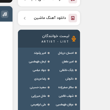
دانلود آهنگ ماشین
لیست خوانندگان
ARTIST - LIST
احسان دریادل
امیر رشوند
امیر ماهان
ایمان طهماسبی
بابک خانقلی
جواد عباسی
دانوش
رضا مریدی
سالار صفرزاده
سعید حسینی
شهاب فالجی
عادل میرزایی
عرفان طهماسبی
علی ابراهیمی