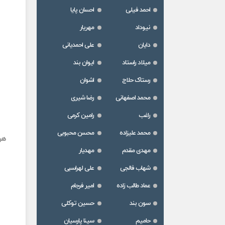
احمد فیلی
احسان پایا
نیوداد
مهریار
دایان
علی احمدیانی
میلاد راستاد
ایوان بند
رستاک حلاج
اشوان
محمد اصفهانی
رضا شیری
راغب
رامین کرمی
محمد علیزاده
محسن محبوبی
هر
مهدی مقدم
مهدیار
شهاب فالجی
علی لهراسبی
عماد طالب زاده
امیر فرجام
سون بند
حسین توکلی
حامیم
سینا پارسیان