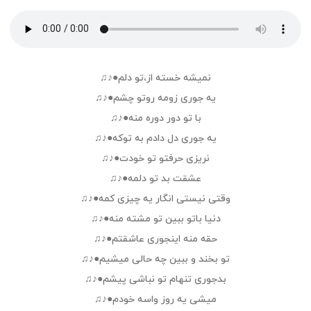
نمیشه خسته از،تو دلم●♪♫
یه جوری زومه روتو چشم●♪♫
با تو دور دوره منه●♪♫
یه جوری دل دادم به توکه●♪♫
نریزی حرفتو تو خودت●♪♫
عشقت بد تو دلمه●♪♫
وقتی نیستی انگار یه چیزی کمه●♪♫
دنیا باتو ببین تو مشته منه●♪♫
حقه منه اینجوری عاشقتم●♪♫
تو بخند و ببین چه حالى میشیم●♪♫
بدجورى تنهام تو نباشی پیشم●♪♫
میشی یه روز واسه خودم●♪♫