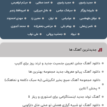
مجید رضوی
مجید رضوی
احمد صفایی
میثم ابراهیمی
علیرضا روزگار
سیامک عباسی
عادل میرزایی
امیرحافظ رنجبر
عرفان طهماسبی
عرشیاس
نوان
معین زد
مهدی احمدوند
ناصر زینعلی
بهنام بانی
مرتضی جعفرزاده
محمد کجوری
نیواد
جمشید پروانی
علی نواب
جدیدترین آهنگ ها
دانلود آهنگ جشن تعیین جنسیت جدید و ترند روز برای کلیپ
دانلود آهنگ پیانو معروف جدید مجموعه بهترین ها
دانلود مجموعه آهنگ صبح بخیر انگیزشی (به سبک دکلمه و نماهنگ)
+ پخش آنلاین
آهنگ تولد جدید اینستاگرامی برای استوری و ریلز 📱
دانلود آهنگ تو شبیه گرازی همش تو مخی مثل دارکوبی