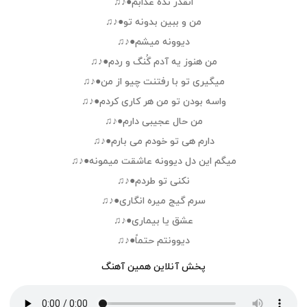
انقدر نده عذابم●♪♫
من و ببین بدونه تو●♪♫
دیوونه میشم●♪♫
من هنوز یه آدم گُنگ و ردم●♪♫
میگیرى تو با رفتنت چیو از من●♪♫
واسه بودن تو من هر کارى کردم●♪♫
من حال عجیبى دارم●♪♫
دارم هى تو خودم مى بارم●♪♫
میگم این دل دیوونه عاشقت میمونه●♪♫
نکنى تو طردم●♪♫
سرم گیج میره انگاری●♪♫
عشق یا بیماری●♪♫
دیوونتم حتماً●♪♫
پخش آنلاین همین آهنگ