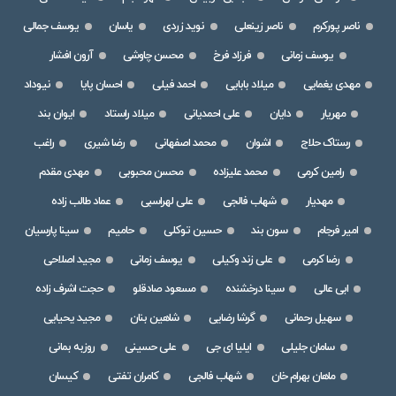
ناصر پورکرم
ناصر زینعلی
نوید زردی
یاسان
یوسف جمالی
یوسف زمانی
فرزاد فرخ
محسن چاوشی
آرون افشار
مهدی یغمایی
میلاد بابایی
احمد فیلی
احسان پایا
نیوداد
مهریار
دایان
علی احمدیانی
میلاد راستاد
ایوان بند
رستاک حلاج
اشوان
محمد اصفهانی
رضا شیری
راغب
رامین کرمی
محمد علیزاده
محسن محبوبی
مهدی مقدم
مهدیار
شهاب فالجی
علی لهراسبی
عماد طالب زاده
امیر فرجام
سون بند
حسین توکلی
حامیم
سینا پارسیان
رضا کرمی
علی زند وکیلی
یوسف زمانی
مجید اصلاحی
ابی عالی
سینا درخشنده
مسعود صادقلو
حجت اشرف زاده
سهیل رحمانی
گرشا رضایی
شاهین بنان
مجید یحیایی
سامان جلیلی
ایلیا ای جی
علی حسینی
روزبه بمانی
ماهان بهرام خان
شهاب فالجی
کامران تفتی
کیسان