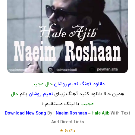
دانلود آهنگ
نعیم روشان
حال عجیب
همین حالا دانلود کنید آهنگ زیبای
نعیم روشان
بنام
حال
عجیب
با لینک مستقیم ♪
Download
New Song
By
:
Naeim Roshaan
–
Hale Ajib
With Text
And Direct Links
۶٫7/۱۰ ★