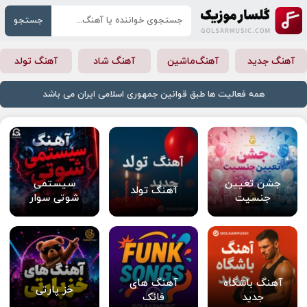
جستجو
آهنگ جدید
آهنگ‌ماشین
آهنگ شاد
آهنگ تولد
همه فعالیت ها طبق قوانین جمهوری اسلامی ایران می باشد
جشن تعیین
سیستمی
آهنگ تولد
جنسیت
شوتی سوار
آهنگ باشگاه
آهنگ های
خز پارتی
جدید
فانک