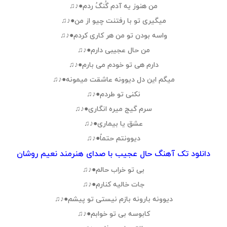
من هنوز یه آدم گُنگُ ردم●♪♫
میگیرى تو با رفتنت چیو از من●♪♫
واسه بودن تو من هر کارى کردم●♪♫
من حال عجیبى دارم●♪♫
دارم هى تو خودم مى بارم●♪♫
میگم این دل دیوونه عاشقت میمونه●♪♫
نکنى تو طردم●♪♫
سرم گیج میره انگاری●♪♫
عشق یا بیماری●♪♫
دیوونتم حتماً●♪♫
دانلود تک آهنگ حال عجیب با صدای هنرمند نعیم روشان
بى تو خراب حالم●♪♫
جات خالیه کنارم●♪♫
دیوونه بارونه بازم نیستى تو پیشم●♪♫
کابوسه بى تو خوابم●♪♫