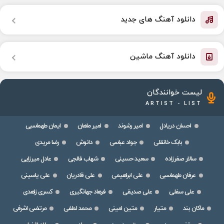
دانلود آهنگ های جدید
دانلود آهنگ ماشین
لیست خوانندگان
ARTIST - LIST
احسان دریادل
امیر رشوند
امیر ماهان
ایمان طهماسبی
بابک خانقلی
جواد عباسی
دانوش
رضا مریدی
سالار صفرزاده
سعید حسینی
شهاب فالجی
عادل میرزایی
عرفان طهماسبی
علی ابراهیمی
علی قادریان
علی یاسینی
علی سفلی
علی صدیقی
فرهاد جهانگیری
کسری زاهدی
ماکان بند
متیار
متین امینی
محمد لطفی
مرتضی اشرفی