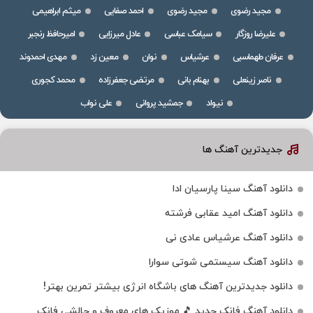
مجید رضوی
مجید رضوی
احمد صفایی
میثم ابراهیمی
علیرضا روزگار
سیامک عباسی
عادل میرزایی
امیرحافظ رنجبر
عرفان طهماسبی
عرشیاس
نوان
معین زد
مهدی احمدوند
ناصر زینعلی
بهنام بانی
مرتضی جعفرزاده
محمد کجوری
نیواد
جمشید پروانی
علی نواب
جدیدترین آهنگ ها
دانلود آهنگ سینا پارسیان ادا
دانلود آهنگ امید عقابی فرشته
دانلود آهنگ عرشیاس عادی نی
دانلود آهنگ سیستمی شوتی سوارا
دانلود جدیدترین آهنگ‌ های باشگاه انرژی بیشتر تمرین بهتر!
دانلود آهنگ فانک جدید 🎵 موزیک‌ های معروف و چالشی فانک