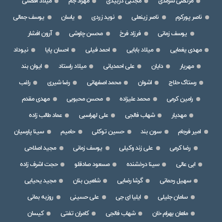
مرتضی سرمدی
مجتبی دربیدی
مهراد جم
میلاد افضلی
ناصر پورکرم
ناصر زینعلی
نوید زردی
یاسان
یوسف جمالی
یوسف زمانی
فرزاد فرخ
محسن چاوشی
آرون افشار
مهدی یغمایی
میلاد بابایی
احمد فیلی
احسان پایا
نیوداد
مهریار
دایان
علی احمدیانی
میلاد راستاد
ایوان بند
رستاک حلاج
اشوان
محمد اصفهانی
رضا شیری
راغب
رامین کرمی
محمد علیزاده
محسن محبوبی
مهدی مقدم
مهدیار
شهاب فالجی
علی لهراسبی
عماد طالب زاده
امیر فرجام
سون بند
حسین توکلی
حامیم
سینا پارسیان
رضا کرمی
علی زند وکیلی
یوسف زمانی
مجید اصلاحی
ابی عالی
سینا درخشنده
مسعود صادقلو
حجت اشرف زاده
سهیل رحمانی
گرشا رضایی
شاهین بنان
مجید یحیایی
سامان جلیلی
ایلیا ای جی
علی حسینی
روزبه بمانی
ماهان بهرام خان
شهاب فالجی
کامران تفتی
کیسان