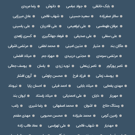
بابک خانقلی
جواد عباسی
دانوش
رضا مریدی
سالار صفرزاده
سعید حسینی
شهاب فالجی
عادل میرزایی
عرفان طهماسبی
علی ابراهیمی
علی قادریان
علی یاسینی
علی سفلی
علی صدیقی
فرهاد جهانگیری
کسری زاهدی
ماکان بند
متیار
متین امینی
محمد لطفی
مرتضی اشرفی
مرتضی سرمدی
مجتبی دربیدی
مهراد جم
میلاد افضلی
ناصر پورکرم
ناصر زینعلی
نوید زردی
یاسان
یوسف جمالی
یوسف زمانی
فرزاد فرخ
محسن چاوشی
آرون افشار
مهدی یغمایی
میلاد بابایی
احمد فیلی
احسان پایا
نیوداد
مهریار
دایان
علی احمدیانی
میلاد راستاد
ایوان بند
رستاک حلاج
اشوان
محمد اصفهانی
رضا شیری
راغب
رامین کرمی
محمد علیزاده
محسن محبوبی
مهدی مقدم
مهدیار
شهاب فالجی
علی لهراسبی
عماد طالب زاده