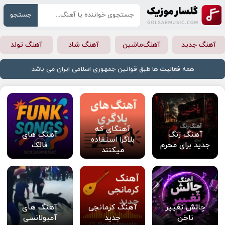
جستجو
آهنگ جدید
آهنگ‌ماشین
آهنگ شاد
آهنگ تولد
همه فعالیت ها طبق قوانین جمهوری اسلامی ایران می باشد
آهنگای که
آهنگ زنگ
آهنگ های
بلاگرا استفاده
جدید برای محرم
فانک
میکنند
چالش تغییر
آهنگ کرمانجی
آهنگ های
ناخن
جدید
آمبولانسی