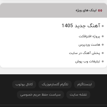
لینک های ویژه
آهنگ جدید 1405
پروژه افترافکت
هاست وردپرس
پخش آهنگ در سایت
تبلیغات وب پوش
اینستاگرام
تلگرام گلسارموزیک
کانال یوتوب
نقشه سایت
سیاست حفظ حریم خصوصی