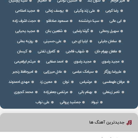
امیر فرجام
سون بند
حسین توکلی
حامیم
سینا پارسیان
رضا کرمی
علی زند وکیلی
یوسف زمانی
مجید اصلاحی
ابی عالی
سینا درخشنده
مسعود صادقلو
حجت اشرف زاده
سهیل رحمانی
گرشا رضایی
شاهین بنان
مجید یحیایی
سامان جلیلی
ایلیا ای جی
علی حسینی
روزبه بمانی
ماهان بهرام خان
شهاب فالجی
کامران تفتی
کیسان
مجید رضوی
مجید رضوی
احمد صفایی
میثم ابراهیمی
علیرضا روزگار
سیامک عباسی
عادل میرزایی
امیرحافظ رنجبر
عرفان طهماسبی
عرشیاس
نوان
معین زد
مهدی احمدوند
ناصر زینعلی
بهنام بانی
مرتضی جعفرزاده
محمد کجوری
نیواد
جمشید پروانی
علی نواب
جدیدترین آهنگ ها