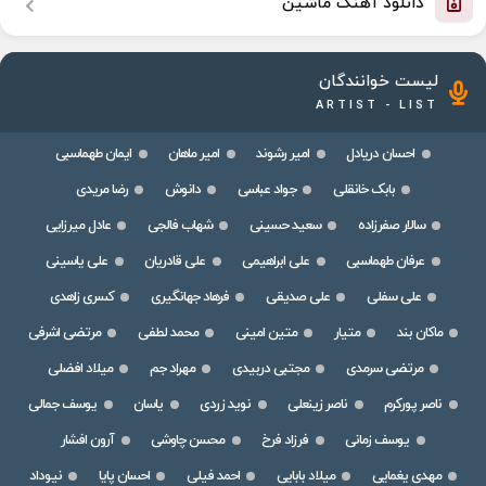
دانلود آهنگ ماشین
لیست خوانندگان
ARTIST - LIST
احسان دریادل
امیر رشوند
امیر ماهان
ایمان طهماسبی
بابک خانقلی
جواد عباسی
دانوش
رضا مریدی
سالار صفرزاده
سعید حسینی
شهاب فالجی
عادل میرزایی
عرفان طهماسبی
علی ابراهیمی
علی قادریان
علی یاسینی
علی سفلی
علی صدیقی
فرهاد جهانگیری
کسری زاهدی
ماکان بند
متیار
متین امینی
محمد لطفی
مرتضی اشرفی
مرتضی سرمدی
مجتبی دربیدی
مهراد جم
میلاد افضلی
ناصر پورکرم
ناصر زینعلی
نوید زردی
یاسان
یوسف جمالی
یوسف زمانی
فرزاد فرخ
محسن چاوشی
آرون افشار
مهدی یغمایی
میلاد بابایی
احمد فیلی
احسان پایا
نیوداد