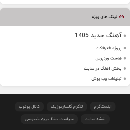
لینک های ویژه
آهنگ جدید 1405
پروژه افترافکت
هاست وردپرس
پخش آهنگ در سایت
تبلیغات وب پوش
اینستاگرام
تلگرام گلسارموزیک
کانال یوتوب
نقشه سایت
سیاست حفظ حریم خصوصی