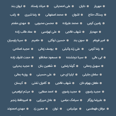
مهریار
دایان
علی احمدیانی
میلاد راستاد
ایوان بند
رستاک حلاج
اشوان
محمد اصفهانی
رضا شیری
راغب
رامین کرمی
محمد علیزاده
محسن محبوبی
مهدی مقدم
مهدیار
شهاب فالجی
علی لهراسبی
عماد طالب زاده
امیر فرجام
سون بند
حسین توکلی
حامیم
سینا پارسیان
رضا کرمی
علی زند وکیلی
یوسف زمانی
مجید اصلاحی
ابی عالی
سینا درخشنده
مسعود صادقلو
حجت اشرف زاده
سهیل رحمانی
گرشا رضایی
شاهین بنان
مجید یحیایی
سامان جلیلی
ایلیا ای جی
علی حسینی
روزبه بمانی
ماهان بهرام خان
شهاب فالجی
کامران تفتی
کیسان
مجید رضوی
مجید رضوی
احمد صفایی
میثم ابراهیمی
علیرضا روزگار
سیامک عباسی
عادل میرزایی
امیرحافظ رنجبر
عرفان طهماسبی
عرشیاس
نوان
معین زد
مهدی احمدوند