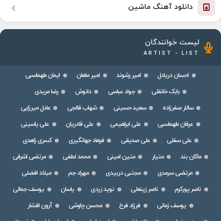
دانلود آهنگ ماشین
لیست خوانندگان
ARTIST - LIST
احسان دریادل
امیر رشوند
امیر ماهان
ایمان طهماسبی
بابک خانقلی
جواد عباسی
دانوش
رضا مریدی
سالار صفرزاده
سعید حسینی
شهاب فالجی
عادل میرزایی
عرفان طهماسبی
علی ابراهیمی
علی قادریان
علی یاسینی
علی سفلی
علی صدیقی
فرهاد جهانگیری
کسری زاهدی
ماکان بند
متیار
متین امینی
محمد لطفی
مرتضی اشرفی
مرتضی سرمدی
مجتبی دربیدی
مهراد جم
میلاد افضلی
ناصر پورکرم
ناصر زینعلی
نوید زردی
یاسان
یوسف جمالی
یوسف زمانی
فرزاد فرخ
محسن چاوشی
آرون افشار