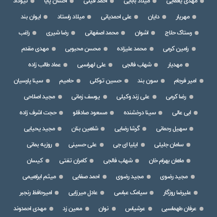
مهدی یغمایی
میلاد بابایی
احمد فیلی
احسان پایا
نیوداد
مهریار
دایان
علی احمدیانی
میلاد راستاد
ایوان بند
رستاک حلاج
اشوان
محمد اصفهانی
رضا شیری
راغب
رامین کرمی
محمد علیزاده
محسن محبوبی
مهدی مقدم
مهدیار
شهاب فالجی
علی لهراسبی
عماد طالب زاده
امیر فرجام
سون بند
حسین توکلی
حامیم
سینا پارسیان
رضا کرمی
علی زند وکیلی
یوسف زمانی
مجید اصلاحی
ابی عالی
سینا درخشنده
مسعود صادقلو
حجت اشرف زاده
سهیل رحمانی
گرشا رضایی
شاهین بنان
مجید یحیایی
سامان جلیلی
ایلیا ای جی
علی حسینی
روزبه بمانی
ماهان بهرام خان
شهاب فالجی
کامران تفتی
کیسان
مجید رضوی
مجید رضوی
احمد صفایی
میثم ابراهیمی
علیرضا روزگار
سیامک عباسی
عادل میرزایی
امیرحافظ رنجبر
عرفان طهماسبی
عرشیاس
نوان
معین زد
مهدی احمدوند