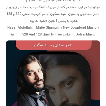
دانلود آهنگ ناصر عبداللهی مبه غمگین
میتوانید در این لحظه در گلسار موزیک آهنگ جدید جذاب و زیبای از
ناصر عبداللهی با عنوان “مبه غمگین” با دو کیفیت اصلی 320 و 128
همراه با پخش آنلاین دانلود نمایید.
Naser Abdollahi – Mabe Ghamgin » New Download Music »
With In 320 And 128 Quality Free Links In GolsarMusic