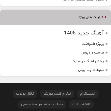
لینک های ویژه
آهنگ جدید 1405
پروژه افترافکت
هاست وردپرس
پخش آهنگ در سایت
تبلیغات وب پوش
اینستاگرام
تلگرام گلسارموزیک
کانال یوتوب
نقشه سایت
سیاست حفظ حریم خصوصی