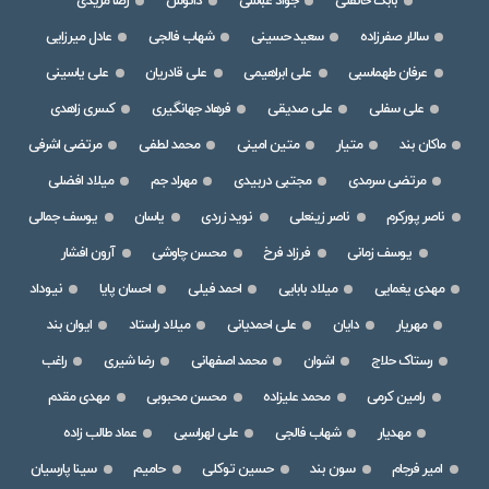
بابک خانقلی
جواد عباسی
دانوش
رضا مریدی
سالار صفرزاده
سعید حسینی
شهاب فالجی
عادل میرزایی
عرفان طهماسبی
علی ابراهیمی
علی قادریان
علی یاسینی
علی سفلی
علی صدیقی
فرهاد جهانگیری
کسری زاهدی
ماکان بند
متیار
متین امینی
محمد لطفی
مرتضی اشرفی
مرتضی سرمدی
مجتبی دربیدی
مهراد جم
میلاد افضلی
ناصر پورکرم
ناصر زینعلی
نوید زردی
یاسان
یوسف جمالی
یوسف زمانی
فرزاد فرخ
محسن چاوشی
آرون افشار
مهدی یغمایی
میلاد بابایی
احمد فیلی
احسان پایا
نیوداد
مهریار
دایان
علی احمدیانی
میلاد راستاد
ایوان بند
رستاک حلاج
اشوان
محمد اصفهانی
رضا شیری
راغب
رامین کرمی
محمد علیزاده
محسن محبوبی
مهدی مقدم
مهدیار
شهاب فالجی
علی لهراسبی
عماد طالب زاده
امیر فرجام
سون بند
حسین توکلی
حامیم
سینا پارسیان