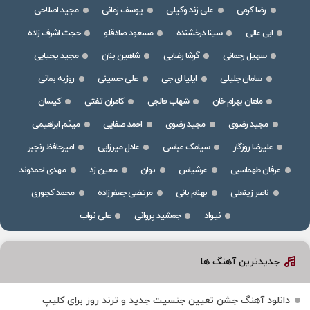
رضا کرمی
علی زند وکیلی
یوسف زمانی
مجید اصلاحی
ابی عالی
سینا درخشنده
مسعود صادقلو
حجت اشرف زاده
سهیل رحمانی
گرشا رضایی
شاهین بنان
مجید یحیایی
سامان جلیلی
ایلیا ای جی
علی حسینی
روزبه بمانی
ماهان بهرام خان
شهاب فالجی
کامران تفتی
کیسان
مجید رضوی
مجید رضوی
احمد صفایی
میثم ابراهیمی
علیرضا روزگار
سیامک عباسی
عادل میرزایی
امیرحافظ رنجبر
عرفان طهماسبی
عرشیاس
نوان
معین زد
مهدی احمدوند
ناصر زینعلی
بهنام بانی
مرتضی جعفرزاده
محمد کجوری
نیواد
جمشید پروانی
علی نواب
جدیدترین آهنگ ها
دانلود آهنگ جشن تعیین جنسیت جدید و ترند روز برای کلیپ