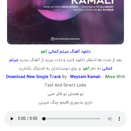
دانلود آهنگ میثم کمالی
آهو
بعد از مدت ها انتظار دانلود کنید و لذت ببرید از آهنگ جدید
میثم
کمالی
به نام
آهو
و برای دوستانتان به اشتراک بگذارید
Download
New Single Track
By :
Meysam Kamali
–
Ahoo
With
Text And Direct Links
تو همش تو فکر منی
داری بدجوری قلبمو چنگ میزنی