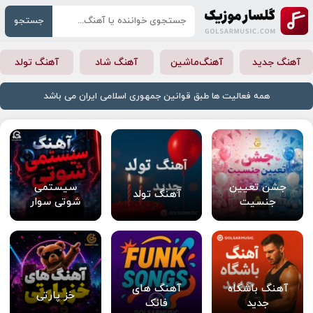
جستجو
آهنگ جدید
آهنگ‌ماشین
آهنگ شاد
آهنگ تولد
همه فعالیت ها طبق قوانین جمهوری اسلامی ایران می باشد
جشن تعیین
سیستمی
آهنگ تولد
جنسیت
شوتی سوار
آهنگ باشگاه
آهنگ های
خز پارتی
جدید
فانک