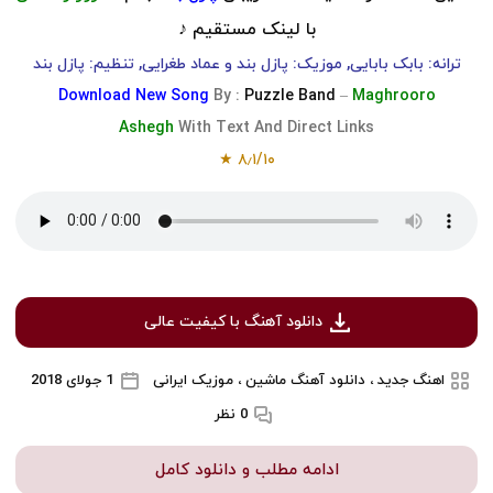
با لینک مستقیم ♪
ترانه: بابک بابایی, موزیک: پازل بند و عماد طغرایی, تنظیم: پازل بند
Download
New Song
By :
Puzzle Band
–
Maghrooro
Ashegh
With Text And Direct Links
★
۸٫۱
/
۱۰
دانلود آهنگ با کیفیت عالی
اهنگ جدید ، دانلود آهنگ ماشین ، موزیک ایرانی
1 جولای 2018
0 نظر
ادامه مطلب و دانلود کامل