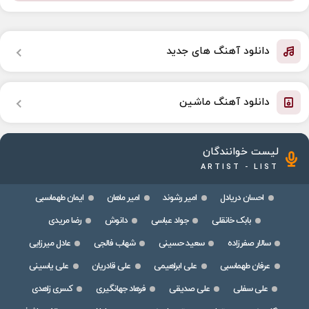
دانلود آهنگ های جدید
دانلود آهنگ ماشین
لیست خوانندگان
ARTIST - LIST
احسان دریادل
امیر رشوند
امیر ماهان
ایمان طهماسبی
بابک خانقلی
جواد عباسی
دانوش
رضا مریدی
سالار صفرزاده
سعید حسینی
شهاب فالجی
عادل میرزایی
عرفان طهماسبی
علی ابراهیمی
علی قادریان
علی یاسینی
علی سفلی
علی صدیقی
فرهاد جهانگیری
کسری زاهدی