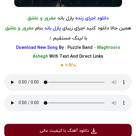
دانلود
اجرای زنده
پازل باند
مغرور و عاشق
همین حالا دانلود کنید اجرای زیبای
پازل باند
بنام
مغرور و عاشق
با لینک مستقیم ♪
Download
New Song
By :
Puzzle Band
–
Maghrooro
Ashegh
With Text And Direct Links
۶٫9/۱۰ ★
دانلود آهنگ با کیفیت عالی