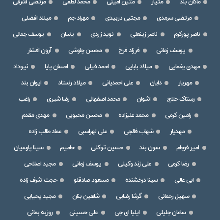
ماکان بند
متیار
متین امینی
محمد لطفی
مرتضی اشرفی
مرتضی سرمدی
مجتبی دربیدی
مهراد جم
میلاد افضلی
ناصر پورکرم
ناصر زینعلی
نوید زردی
یاسان
یوسف جمالی
یوسف زمانی
فرزاد فرخ
محسن چاوشی
آرون افشار
مهدی یغمایی
میلاد بابایی
احمد فیلی
احسان پایا
نیوداد
مهریار
دایان
علی احمدیانی
میلاد راستاد
ایوان بند
رستاک حلاج
اشوان
محمد اصفهانی
رضا شیری
راغب
رامین کرمی
محمد علیزاده
محسن محبوبی
مهدی مقدم
مهدیار
شهاب فالجی
علی لهراسبی
عماد طالب زاده
امیر فرجام
سون بند
حسین توکلی
حامیم
سینا پارسیان
رضا کرمی
علی زند وکیلی
یوسف زمانی
مجید اصلاحی
ابی عالی
سینا درخشنده
مسعود صادقلو
حجت اشرف زاده
سهیل رحمانی
گرشا رضایی
شاهین بنان
مجید یحیایی
سامان جلیلی
ایلیا ای جی
علی حسینی
روزبه بمانی