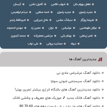
ماهان بهرام خان
شهاب فالجی
کامران تفتی
کیسان
مجید رضوی
مجید رضوی
احمد صفایی
میثم ابراهیمی
علیرضا روزگار
سیامک عباسی
عادل میرزایی
امیرحافظ رنجبر
عرفان طهماسبی
عرشیاس
نوان
معین زد
مهدی احمدوند
ناصر زینعلی
بهنام بانی
مرتضی جعفرزاده
محمد کجوری
نیواد
جمشید پروانی
علی نواب
جدیدترین آهنگ ها
دانلود آهنگ عرشیاس عادی نی
دانلود آهنگ سیستمی شوتی سوارا
دانلود جدیدترین آهنگ‌ های باشگاه انرژی بیشتر تمرین بهتر!
دانلود آهنگ فانک جدید 🎵 موزیک‌ های معروف و چالشی فانک
دانلود آهنگ های خز پارتی پلی لیست دهه های 60 70 80